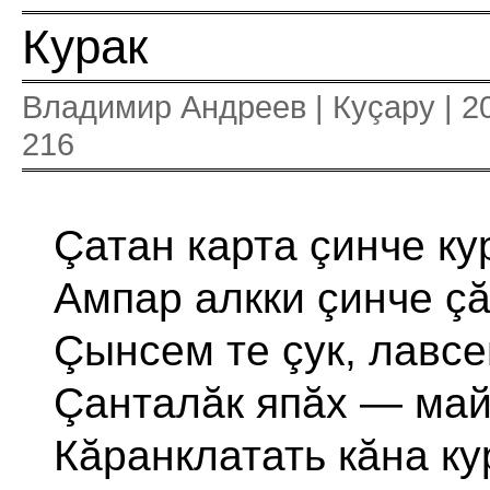
Курак
Владимир Андреев | Куçару | 2
216
Çатан карта çинче ку
Ампар алкки çинче çă
Çынсем те çук, лавсе
Çанталăк япăх — май
Кăранклатать кăна ку