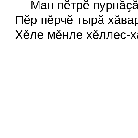
— Ман пĕтрĕ пурнăçă
Пĕр пĕрчĕ тырă хăва
Хĕле мĕнле хĕллес-х