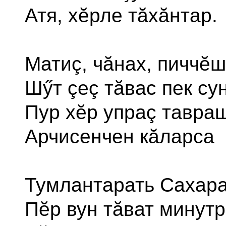
Атя, хĕрле тăхăнтар.
Матиç, чăнах, пиччĕ
Шӳт çеç тăвас пек су
Пур хĕр упраç тавра
Арчисенчен кăларса
Тумлантарать Сахара
Пĕр вун тăват минут