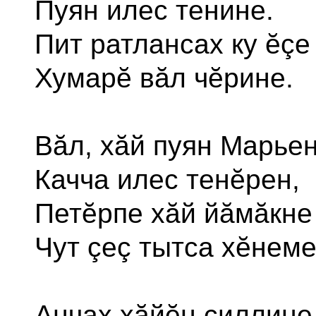
Пуян илес тенине.
Пит ратлансах ку ĕçе
Хумарĕ вăл чĕрине.
Вăл, хăй пуян Марье
Качча илес тенĕрен,
Петĕрпе хăй йăмăкне
Чут çеç тытса хĕнеме
Анчах хăйĕн çиллине