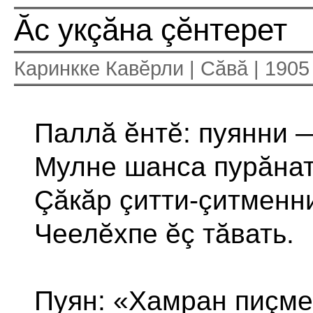
Ăс укçăна çĕнтерет
Каринкке Кавĕрли | Сăвă | 1905 
Паллă ĕнтĕ: пуянни 
Мулне шанса пурăнат
Çăкăр çитти-çитменн
Чеелĕхпе ĕç тăвать.
Пуян: «Хамран пиçме