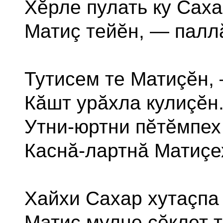
Хĕрле пулать ку Саха
Матиç тейĕн, — палл
Тутисем те Матиçĕн,
Кăшт урăхла кулиçĕн
Утни-юртни пĕтĕмпе
Каснă-лартнă Матиçе
Хайхи Сахар хутаçпа
Матиç мулне çĕклет т