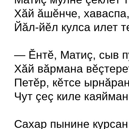
Хăй ăшĕнче, хаваспа
Йăл-йĕл кулса илет т
— Ĕнтĕ, Матиç, сыв п
Хăй вăрмана вĕçтерет
Петĕр, кĕтсе ырнăран
Чут çеç киле каяйман
Сахар пынине курсан