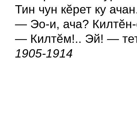
Тин чун кĕрет ку ачан
— Эо-и, ача? Килтĕн
— Килтĕм!.. Эй! — тет
1905-1914