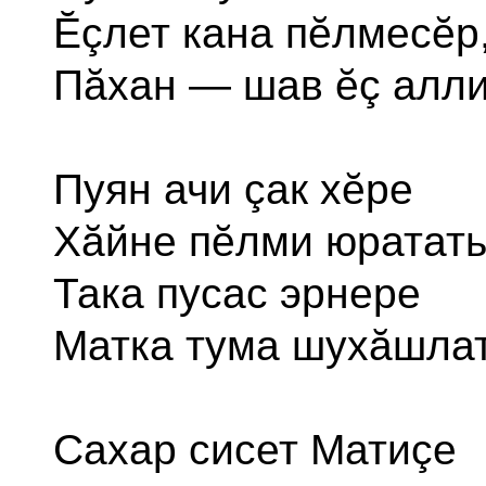
Ĕçлет кана пĕлмесĕр
Пăхан — шав ĕç алли
Пуян ачи çак хĕре
Хăйне пĕлми юратать
Така пусас эрнере
Матка тума шухăшлат
Сахар сисет Матиçе