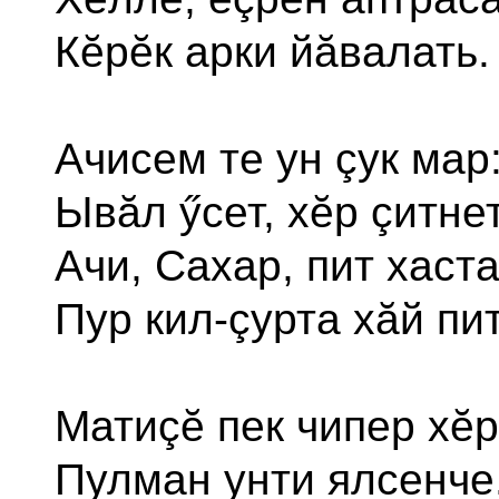
Кĕрĕк арки йăвалать.
Ачисем те ун çук мар
Ывăл ӳсет, хĕр çитнет
Ачи, Сахар, пит хаста
Пур кил-çурта хăй пит
Матиçĕ пек чипер хĕр
Пулман унти ялсенче