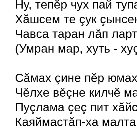
Ну, тепĕр чух пай туп
Хăшсем те çук çынсе
Чавса таран лăп лар
(Умран мар, хуть - ху
Сăмах çине пĕр юма
Чĕлхе вĕçне килчĕ ма
Пуçлама çеç пит хăй
Каяймастăп-ха малтан.