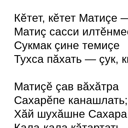
Кĕтет, кĕтет Матиçе 
Матиç сасси илтĕнме
Сукмак çине темиçе
Тухса пăхать — çук, 
Матиçĕ çав вăхăтра
Сахарĕпе канашлать;
Хăй шухăшне Сахара
Кала-кала кăтартать..