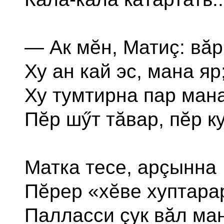
— Ак мĕн, Матиç: вă
Ху ан кай эс, мана яр
Ху тумтирна пар мана
Пĕр шӳт тăвар, пĕр к
Матка тесе, арçынна
Пĕрер «хĕве хуптара
Палласси çук вăл ман