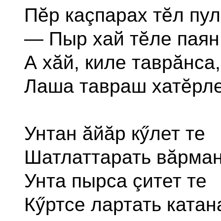
Пĕр каçпарах тĕл пул
— Пыр хай тĕле паян!
А хăй, киле таврăнса,
Лаша тавраш хатĕрле
Унтан ăйăр кӳлет те
Шатлаттарать вăрман
Унта пырса çитет те
Кӳртсе лартать катан