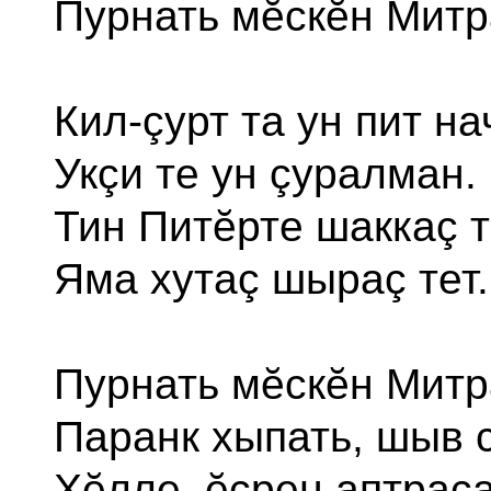
Пурнать мĕскĕн Митр
Кил-çурт та ун пит на
Укçи те ун çуралман.
Тин Питĕрте шаккаç т
Яма хутаç шыраç тет.
Пурнать мĕскĕн Мит
Паранк хыпать, шыв 
Хĕлле, ĕçрен аптраса