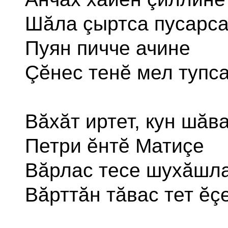
Шăла çыртса пусарса
Пуян пичче ачине
Çĕнес тенĕ мел тупса
Вăхăт иртет, кун шăва
Петри ĕнтĕ Матиçе
Вăрлас тесе шухăшл
Вăрттăн тăвас тет ĕçе