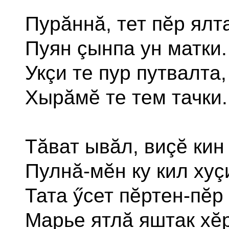
Пурăннă, тет пĕр ялт
Пуян çынпа ун матки.
Укçи те пур путвалта,
Хырăмĕ те тем тачки.
Тăват ывăл, виçĕ кин
Пулнă-мĕн ку кил хуç
Тата ӳсет пĕртен-пĕр
Марье ятлă яштак хĕр