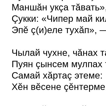
Маншăн укçа тăвать»,
Çукки: «Чипер май ки
Эпĕ ç(и)еле тухăп», —
Чылай чухне, чăнах т
Пуян çынсем мулпах 
Самай хăртаç этеме:
Хĕн вĕсене çĕнтерме