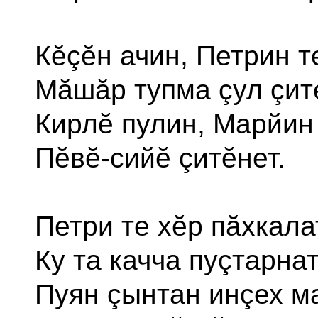
Кĕçĕн ачин, Петрин т
Мăшăр тупма çул çите
Кирлĕ пулин, Марйин
Пĕвĕ-сийĕ çитĕнет.
Петри те хĕр пăхкала
Ку та качча пуçтарнат
Пуян çынтан инçех м