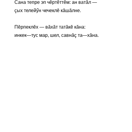
Сана тепре эп чĕртĕттĕм: ан ватăл —
çых телейӳн чечеклĕ кăшăлне.
Пĕрпеклĕх — вăхăт татăкĕ кăна:
инкек—тус мар, шел, савнăç та—хăна.