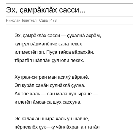
Эх, çамрăклăх сасси...
Николай Теветкел | Сăвă | 478
Эх, çамрăклăх сасси — çухалнă ахрăм,
кунçул вăрманĕнче сана текех
илтместĕп эп. Пуçа тайса вăраххăн,
тăратăп шăппăн çул юпи пекех.
Хутран-ситрен ман асилӳ вăранĕ,
Эп курăп санăн сулнăклă çулна.
Ак эпĕ халь — сан малашун ыранĕ —
итлетĕп ăмсанса шух сассуна.
Эс кăлăх ан шыра халь ун шавне,
пĕрпеклĕх çук—ку чăнлăхран ан татăл.