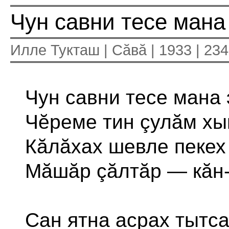
Чун савни тесе мана 
Илле Тукташ | Сăвă | 1933 | 234
Чун савни тесе мана 
Чĕреме тин çулăм хып
Кăлăхах шевле пекех
Мăшăр çăлтăр — кăн-к
Сан ятна асрах тытса