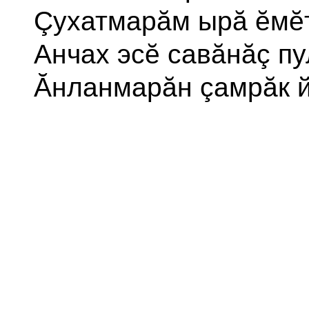
Çухатмарăм ырă ĕмĕ
Анчах эсĕ савăнăç п
Ӑнланмарăн çамрăк йĕ