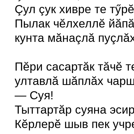
Çул çук хивре те тӳр
Пылак чĕлхеллĕ йăпă
кунта мăнаçлă пуçлă
Пĕри сасартăк тăчĕ т
ултавлă шăплăх чарш
— Суя!
Тыттартăр суяна эсир
Кĕрлерĕ шыв пек учр