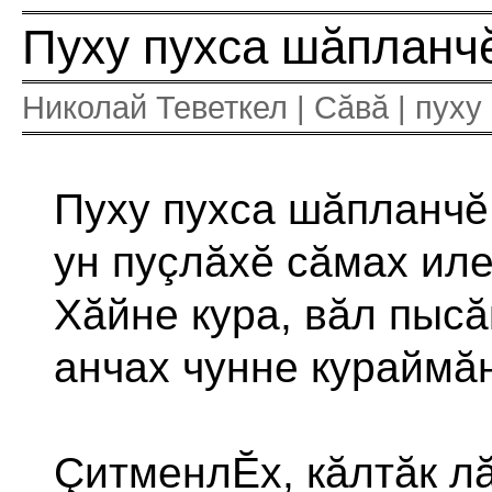
Пуху пухса шăпланчĕ
Николай Теветкел | Сăвă | пуху 
Пуху пухса шăпланчĕ
ун пуçлăхĕ сăмах иле
Хăйне кура, вăл пысă
анчах чунне кураймă
ÇитменлĔх, кăлтăк л