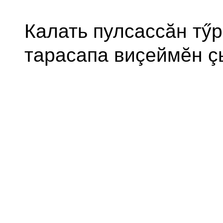
Калать пулсассăн тӳр
тарасапа виçеймĕн ç