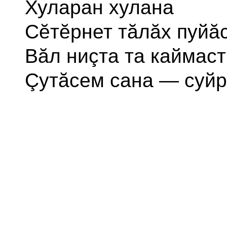
Хуларан хулана
Сĕтĕрнет тăлăх пуйăс
Вăл ниçта та каймаст
Çутăсем сана — суйр