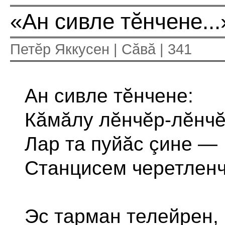
«Ан сивле тĕнчене...
Петĕр Яккусен | Сăвă | 341
Ан сивле тĕнчене:
Кăмăлу лĕнчĕр-лĕнчĕр
Лар та пуйăс çине —
Станцисем черетленч
Эс тарман телейрен,