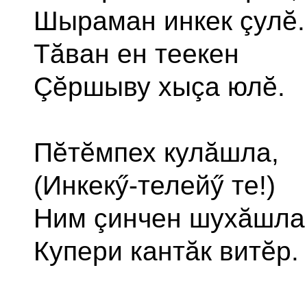
Шыраман инкек çулĕ.
Тăван ен теекен
Çĕршыву хыçа юлĕ.
Пĕтĕмпех кулăшла,
(Инкекӳ-телейӳ те!)
Ним çинчен шухăшла
Купери кантăк витĕр.