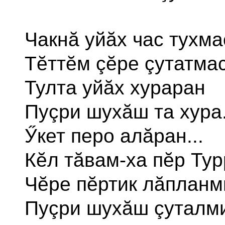
Чакнă уйăх час тухма
Тĕттĕм çĕре çутатмас
Тулта уйăх хураран
Пуçри шухăш та хура.
Ӳкет перо алăран...
Кĕл тăвам-ха пĕр Тур
Чĕре пĕртик лăпланм
Пуçри шухăш çуталми