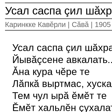
Усал саспа çил шăхра
Каринкке Кавĕрли | Сăвă | 190
Усал саспа çил шăхра
Йывăçсене авкалать..
Ăна кура чĕре те
Лăпкă выртмас, хуска
Тем чул ырă ĕмĕт те
Ĕмĕт хальлĕн çухалат