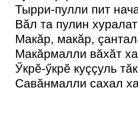
Тырри-пулли пит нача
Вăл та пулин хуралат
Макăр, макăр, çантал
Макăрмалли вăхăт ха
Ӳкрĕ-ӳкрĕ куççуль тăк
Савăнмалли сахал ха