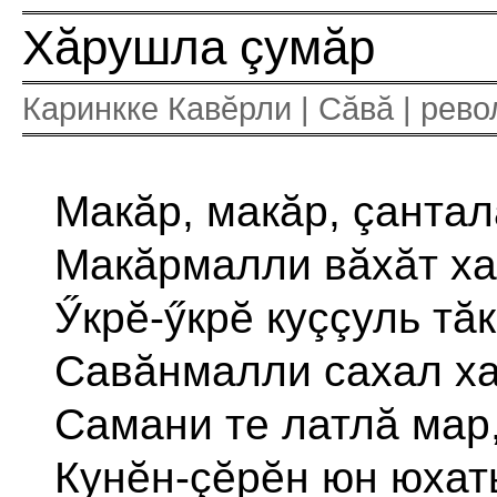
Хăрушла çумăр
Каринкке Кавĕрли | Сăвă | рев
Макăр, макăр, çантал
Макăрмалли вăхăт ха
Ӳкрĕ-ӳкрĕ куççуль тăк
Савăнмалли сахал ха
Самани те латлă мар
Кунĕн-çĕрĕн юн юхат