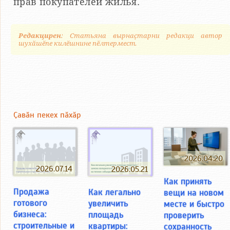
прав покупателей жилья.
Редакцирен
: Статьяна вырнаҫтарни редакци автор
шухӑшӗпе килӗшнине пӗлтермест.
Ҫавӑн пекех пӑхӑр
2026.04.20
2026.07.14
2026.05.21
Как принять
Продажа
Как легально
вещи на новом
готового
увеличить
месте и быстро
бизнеса:
площадь
проверить
строительные и
квартиры:
сохранность