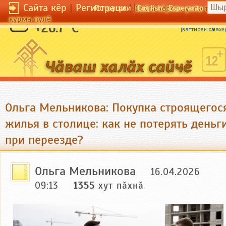
Сайта кӗр
|
Регистраци
|
По-русски
English
Esperanto
Сайта кӗрсен унпа тулли
курма пулӗ
Пӗччен йывӑҫ час тӳнет.
+26.7 °C
[
ваттисен сӑмахӗ
]
Ольга Мельникова: Покупка строящегос
жилья в столице: как не потерять деньг
при переезде?
Ольга Мельникова
16.04.2026
09:13
1355
хут пӑхнӑ