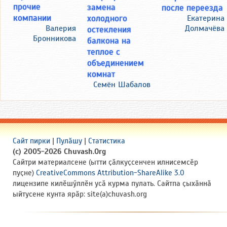
прочие
замена
после переезда
компании
холодного
Екатерина
Долмачёва
Валерия
остекления
Бронникова
балкона на
теплое с
объединением
комнат
Семён Шабалов
Сайт пирки
|
Пулӑшу
|
Статистика
(c) 2005-2026 Chuvash.Org
Сайтри материалсене (ытти ҫӑлкуҫсенчен илнисемсӗр
пуҫне)
CreativeCommons Attribution-ShareAlike 3.0
лицензипе килӗшӳллӗн усӑ курма пулать. Сайтпа ҫыхӑннӑ
ыйтусене кунта ярӑр: site(a)chuvash.org