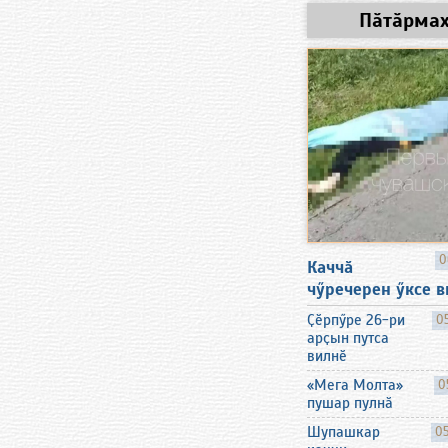
Пӑтӑрма
0
Каччӑ
чӳречерен ӳксе 
Ҫӗрпӳре 26-ри
0
арҫын путса
вилнӗ
«Мега Молта»
0
пушар пулнӑ
Шупашкар
05