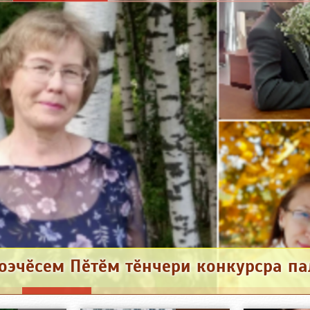
оэчӗсем Пӗтӗм тӗнчери конкурсра п