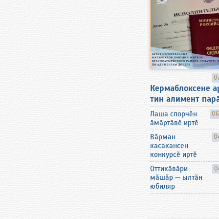
0
Кермаблоксене а
тин алимент пар
Лаша спорчӗн
06
ӑмӑртӑвӗ иртӗ
Вӑрман
0
касакансен
конкурсӗ иртӗ
Оттикӑвӑри
0
мӑшӑр — ылтӑн
юбиляр