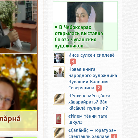
￭
В Чебоксарах
открылась выставка
Союза чувашских
художников
Инҫе ҫулсен сиплевӗ
4
Новая книга
народного художника
Чувашии Валерия
Северянина
2
Чӗлхене мӗн ҫӑлса
хӑварайрать? Вӑл
кӑсӑклӑ пулни-и?
«Илем тӗнчи тата
алӑрнӑ
шкул»
«Ҫӑлӑнӑҫ — юратура»
спектакль хаклавӗ
3