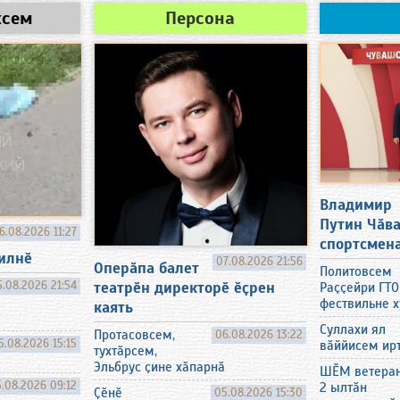
хсем
Персона
Владимир
Путин Чӑв
6.08.2026 11:27
спортсмен
вилнӗ
07.08.2026 21:56
Оперӑпа балет
Политовсем
5.08.2026 21:54
театрӗн директорӗ ӗҫрен
Раҫҫейри ГТО
фествильне 
каять
Суллахи ял
Протасовсем,
06.08.2026 13:22
5.08.2026 15:15
вӑййисем ир
тухтӑрсем,
Эльбрус ҫине хӑпарнӑ
ШӖМ ветера
.08.2026 09:12
2 ылтӑн
Ҫӗнӗ
05.08.2026 15:30