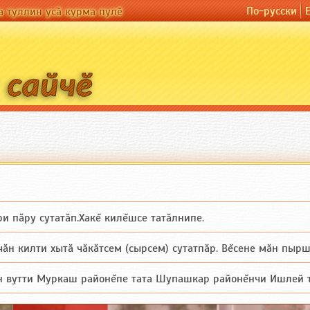
По-русски
а туллин усӑ курма пулӗ
и пăру сутатăп.Хакĕ килĕшсе татăлнипе.
н килти хытă чăкăтсем (сырсем) сутатпăр. Вĕсене мăн пыршă (вырăс
вутти Муркаш районĕпе тата Шупашкар районĕнчи Ишлей тăрăхĕпе су