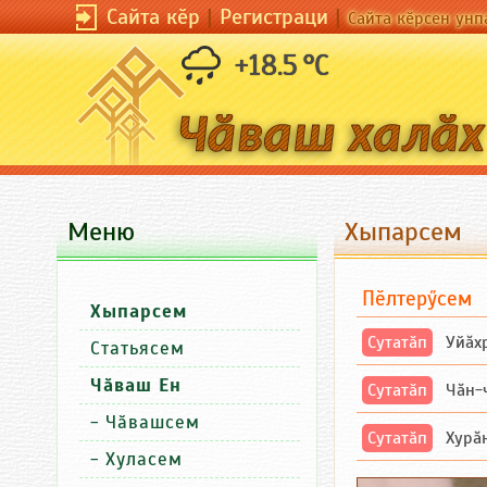
Сайта кӗр
|
Регистраци
|
Сайта кӗрсен унп
+18.5 °C
Меню
Хыпарсем
Пӗлтерӳсем
Хыпарсем
Сутатӑп
Уйăхр
Статьясем
Чӑваш Ен
Сутатӑп
Чăн-чă
-
Чӑвашсем
Сутатӑп
Хурăн 
-
Хуласем