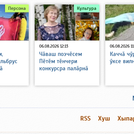
Персона
Культура
06.08.2026 12:13
06.08.2026 11
м,
Чӑваш поэчӗсем
Каччӑ чӳ
Эльбрус
Пӗтӗм тӗнчери
ӳксе вил
ӑ
конкурсра палӑрнӑ
RSS
Хуш
Хыпа