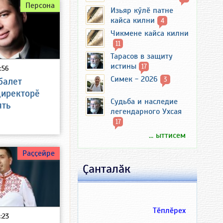
Персона
Изьяр кӳлӗ патне
кайса килни
4
Чикмене кайса килни
11
Тарасов в защиту
истины
17
:56
Симек - 2026
3
балет
директорӗ
Судьба и наследие
ять
легендарного Ухсая
17
... ыттисем
Раҫҫейре
Ҫанталӑк
Тӗплӗрех
:23