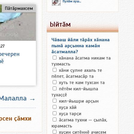
Пулӑм хуш...
Пӑтӑрмахсем
Ыйтӑм
Чӑваш йӑли тӑрӑх хӑнана
пынӑ арҫынна камӑн
:27
ӑсатмалла?
речерен
хӑнана ӑсатма никам та
нӗ
тухмасть
хӑни ҫулне ахаль те
пӗлет, ӑсатмасӑр та
хуть те кам тухсан та
пӗтӗм кил-йышпа
тухаҫҫӗ
Малалла →
кил-йышри арҫын
хуҫа хӑй
хуҫа тарҫи
рсен ҫӑмхи
ӑсатма тухни — ҫылӑх,
юрамасть
хуҫин ҫитӗннӗ ачисем