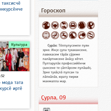
 таксисчӗ
онкурсӗнче
Гороскоп
Культура
Сурӑх
: Тӗлпулусемпе пуян
эрне. Инҫе ҫула тухакансене,
лавккасем тӑрӑх ҫӳреме
палӑртнисене ӑнӑҫу кӗтет.
Пултарулӑх профессийӗнчи
ҫынсене те ҫӑлтӑрсем пулӑшӗҫ.
Эрне тухӑҫлӑ пулсан та
:32
лӑпкӑлӑх, юрату пирки
манмалла мар.
 мода тата
курсӗ иртӗ
Ҫурла, 09