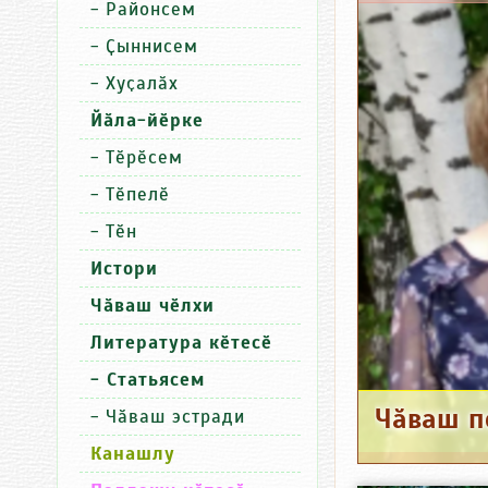
-
Районсем
-
Ҫыннисем
-
Хуҫалӑх
Йӑла-йӗрке
-
Тӗрӗсем
-
Тӗпелӗ
-
Тӗн
Истори
Чӑваш чӗлхи
Литература кӗтесӗ
- Статьясем
Чӑваш п
-
Чӑваш эстради
Канашлу