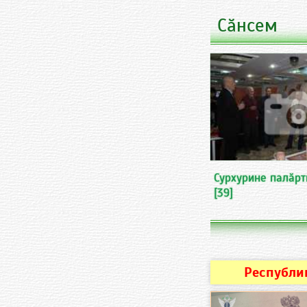
Сӑнсем
Сурхурине палӑрт
[39]
Республи