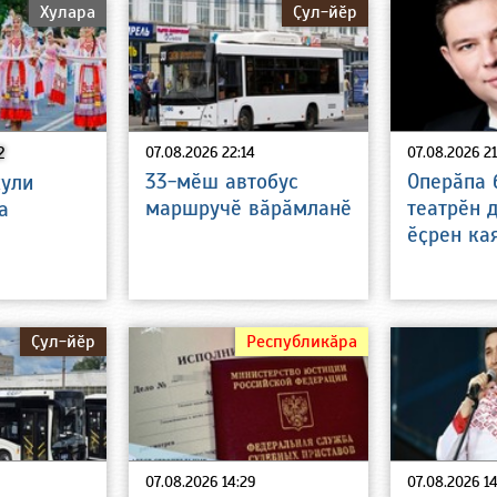
Хулара
Ҫул-йӗр
2
07.08.2026 22:14
07.08.2026 21
33-мӗш автобус
Оперӑпа 
ули
маршручӗ вӑрӑмланӗ
театрӗн 
а
ӗҫрен ка
Ҫул-йӗр
Республикӑра
07.08.2026 14:29
07.08.2026 14