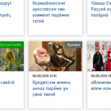
ршрут
Кермаблоксене
Чӑваш Ен
арестлесен тин
Раҫҫей к
тухӗҫ
алимент парӑмне
палӑрнӑ
татнӑ
Ҫутҫанталӑк
Хулара
06.08.2026 17:41
06.08.2026 13
 сивӗтӗ
Кредитсем илмен,
«Илемпи»
анчах парӑма ун
илем кон
ҫине тиенӗ