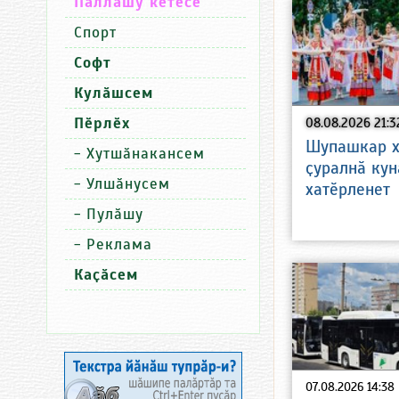
Паллашу кӗтесӗ
Спорт
Софт
Кулӑшсем
Пӗрлӗх
08.08.2026 21:3
Шупашкар х
-
Хутшӑнакансем
ҫуралнӑ кун
-
Улшӑнусем
хатӗрленет
-
Пулӑшу
-
Реклама
Каҫӑсем
07.08.2026 14:38