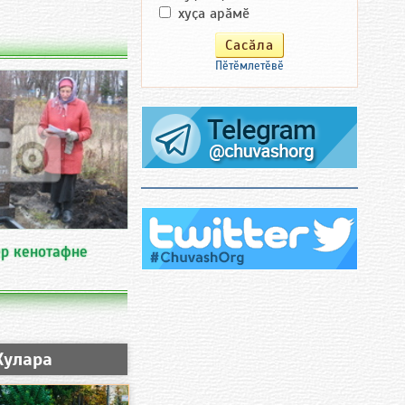
хуҫа арӑмӗ
Пӗтӗмлетӗвӗ
ер кенотафне
Хулара