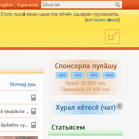
English
Esperanto
Епле пысӑк юхан шыв та пӗчӗк шывран пуҫланать.
[
ваттисен сӑмахӗ
]
Спонсорла пулӑшу
+100
+200
+300
+500
Пухнӑ: 22 000 тен.
Пӗлтерӳ хуш
Тӑкакланӑ: 27 420 тен.
Хурал кӗтесӗ (чат)
0
ла сычуг) ...
татăп. Ха...
Статьясем