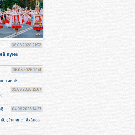
08.08.2026 21:32
нӑ куна
т
06.08.2026 17:41
не тиенӗ
05.08.2026 15:07
се
вӗ
04.08.2026 14:27
нӑ, ҫӗннине тӑхӑнса