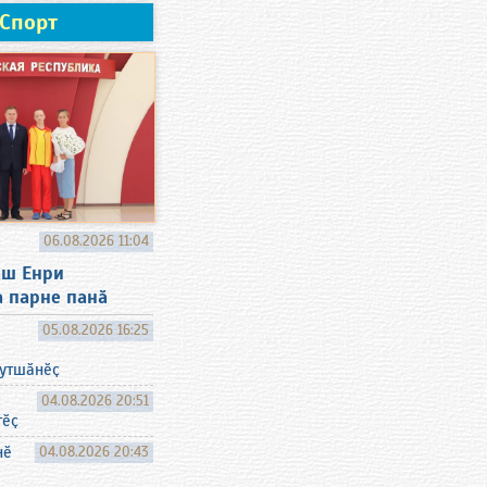
Спорт
06.08.2026 11:04
аш Енри
а парне панӑ
05.08.2026 16:25
хутшӑнӗҫ
04.08.2026 20:51
тӗҫ
нӗ
04.08.2026 20:43