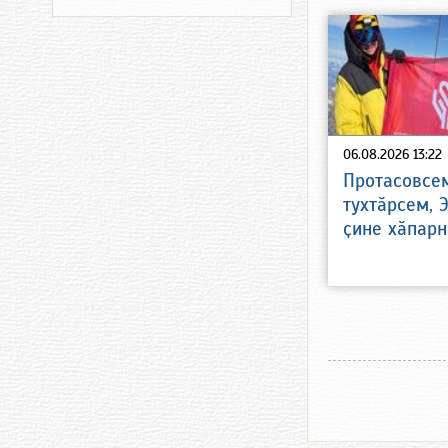
06.08.2026 13:22
Протасовсе
тухтӑрсем, 
ҫине хӑпарн