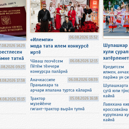
06.08.2026 13:32
«Илемпи»
Шупашкар
мода тата илем конкурсӗ
7.08.2026 14:29
хули ҫурал
рестлесен
иртӗ
хатӗрлене
ӑмне татнӑ
Чӑваш поэчӗсем
06.08.2026 12:13
Пӗтӗм тӗнчери
Кредитсем
.08.2026 09:23
конкурсра палӑрнӑ
илмен, анчах
парӑма ун ҫи
Аначкассипе
06.08.2026 08:39
4.08.2026 17:38
Праньккара та
Шупашкарта
арчари япалана туртса кӑларнӑ
ҫутӑ юпи тӳн
кайнӑ
Трактор
05.08.2026 16:18
4.08.2026 15:13
музейӗнче
Лавккана ки
гигант-трактор вырӑн тупнӑ
кроссовкӑна
курупкана ху
кайнӑ