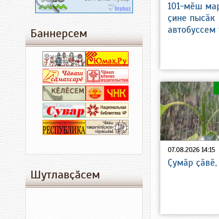
101-мӗш ма
ҫине пысӑк
автобуссем 
Баннерсем
07.08.2026 14:15
Ҫумӑр ҫӑвӗ,
Шутлавҫӑсем