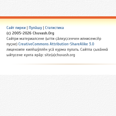
Сайт пирки
|
Пулӑшу
|
Статистика
(c) 2005-2026 Chuvash.Org
Сайтри материалсене (ытти ҫӑлкуҫсенчен илнисемсӗр
пуҫне)
CreativeCommons Attribution-ShareAlike 3.0
лицензипе килӗшӳллӗн усӑ курма пулать. Сайтпа ҫыхӑннӑ
ыйтусене кунта ярӑр: site(a)chuvash.org