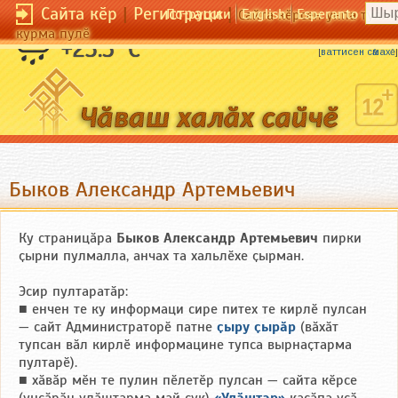
Сайта кӗр
|
Регистраци
|
По-русски
English
Esperanto
Сайта кӗрсен унпа тулли
курма пулӗ
Ҫӗнӗ шӑпӑр ҫӗнӗлле шӑлать.
+23.5 °C
[
ваттисен сӑмахӗ
]
Быков Александр Артемьевич
Ку страницӑра
Быков Александр Артемьевич
пирки
ҫырни пулмалла, анчах та хальлӗхе ҫырман.
Эсир пултаратӑр:
■ енчен те ку информаци сире питех те кирлӗ пулсан
— сайт Администраторӗ патне
ҫыру ҫырӑр
(вӑхӑт
тупсан вӑл кирлӗ информацине тупса вырнаҫтарма
пултарӗ).
■ хӑвӑр мӗн те пулин пӗлетӗр пулсан — сайта кӗрсе