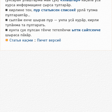
(унсӑрӑн улӑштарма май ҫук)
«Улӑштар»
каҫӑпа усӑ
курса информацине ҫырса тултарӑр.
■ кирлине тен,
пур статьясен списокӗ
урлӑ тупма
пултараятӑр...
■ сылтӑм енче шырав пур — унпа усӑ курӑр, кирли
тупӑнма та пултарать.
■ кунта ҫук пулсан тӗнче тетелӗнчи
ытти сайтсенче
шыраса пӑхӑр.
Статья каҫми
::
Пичет версиӗ