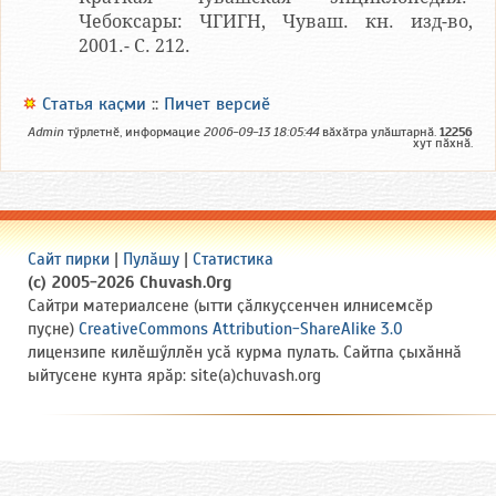
Чебоксары: ЧГИГН, Чуваш. кн. изд-во,
2001.- С. 212.
Статья каҫми
::
Пичет версиӗ
Admin
тӳрлетнӗ, информацие
2006-09-13 18:05:44
вӑхӑтра улӑштарнӑ.
12256
хут пӑхнӑ.
Сайт пирки
|
Пулӑшу
|
Статистика
(c) 2005-2026 Chuvash.Org
Сайтри материалсене (ытти ҫӑлкуҫсенчен илнисемсӗр
пуҫне)
CreativeCommons Attribution-ShareAlike 3.0
лицензипе килӗшӳллӗн усӑ курма пулать. Сайтпа ҫыхӑннӑ
ыйтусене кунта ярӑр: site(a)chuvash.org