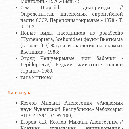
Монголии/- 1976.- Вып. 4;
Сем. Diapriids - Диаприиды //
Определитель насекомых европейской
части СССР. Перепончатокрылые.- 1978.- Т.
3.- Ч.2;
Новые виды наездников из родаScelio
(Hymenoptera, Scelionidae) фауны Вьетнама
(в соавт.) // Фауна и экология насекомых
Вьетнама.- 1988;
Отряд Чешуекрылые, или бабочки -
Lepidoptera// Редкие животные нашей
страны/- 1989.
тата ыттисем
Литература
Козлов Михаил Алексеевич //Академия
наук Чувашской Республики.- Чебоксары:
АН ЧР, 1994.- С. 99-100;
Егоров Л.В. Козлов Михаил Алексеевич //
Краткая чувашская энциклопедия.-