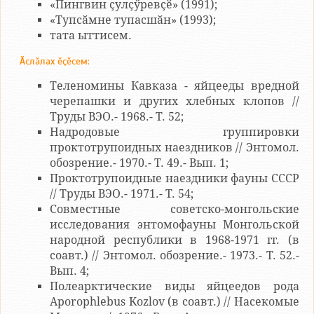
«Пингвин ҫулҫӳревҫӗ» (1991);
«Тупсӑмне тупасшӑн» (1993);
тата ыттисем.
Ӑслӑлах ӗҫӗсем:
Теленомины Кавказа - яйцееды вредной
черепашки и других хлебных клопов //
Труды ВЭО.- 1968.- Т. 52;
Надродовые группировки
проктотрупоидных наездников // Энтомол.
обозрение.- 1970.- Т. 49.- Вып. 1;
Проктотрупоидные наездники фауны СССР
// Труды ВЭО.- 1971.- Т. 54;
Совместные советско-монгольские
исследования энтомофауны Монгольской
народной республики в 1968-1971 гг. (в
соавт.) // Энтомол. обозрение.- 1973.- Т. 52.-
Вып. 4;
Полеарктические виды яйцеедов рода
Aporophlebus Kozlov (в соавт.) // Насекомые