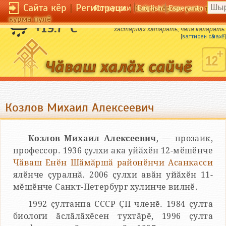
Сайта кӗр
|
Регистраци
|
По-русски
English
Esperanto
Сайта кӗрсен унпа тулли
курма пулӗ
Ӳркевлӗх ӳкерет, пите пӗҫертет;
+19.7 °C
хастарлӑх хӑтарать, чапа кӑларать.
[
ваттисен сӑмахӗ
]
Козлов Михаил Алексеевич
Козлов Михаил Алексеевич
, — прозаик,
профессор. 1936 ҫулхи ака уйӑхӗн 12-мӗшӗнче
Чӑваш Енӗн
Шӑмӑршӑ районӗнчи
Асанкасси
ялӗнче ҫуралнӑ. 2006 ҫулхи авӑн уйӑхӗн 11-
мӗшӗнче Санкт-Петербург хулинче вилнӗ.
1992 ҫултанпа СССР ҪП членӗ. 1984 ҫулта
биологи ӑслӑлӑхӗсен тухтӑрӗ, 1996 ҫулта