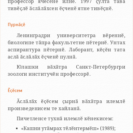
профессор ячӗсене илнӗ. 1997 ҫулта тава
тивӗҫлӗ ӑслӑлӑхсен ӗҫченӗ ятне тивӗҫнӗ.
Пурнӑҫӗ
Ленинградри университетра вӗреннӗ,
биологипе тӑпра факультетне пӗтернӗ. Унтах
аспирантура пӗтернӗ. Лаборант, кӗҫӗн тата
аслӑ ӑслӑлӑх ӗҫченӗ пулнӑ.
Юлашки вӑхӑтра Санкт-Петербургри
зоологи институчӗн профессорӗ.
Ӗҫӗсем
Ӑслӑлӑх ӗҫӗсем ҫырнӑ вӑхӑтра илемлӗ
произведенисем те хайланӑ.
Пичетленсе тухнӑ илемлӗ кӗнекисем:
«Кашни утӑмрах тӗлӗнтермӗш» (1989);