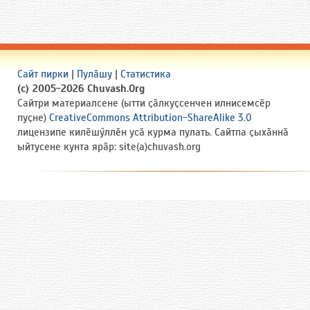
Сайт пирки
|
Пулӑшу
|
Статистика
(c) 2005-2026 Chuvash.Org
Сайтри материалсене (ытти ҫӑлкуҫсенчен илнисемсӗр
пуҫне)
CreativeCommons Attribution-ShareAlike 3.0
лицензипе килӗшӳллӗн усӑ курма пулать. Сайтпа ҫыхӑннӑ
ыйтусене кунта ярӑр: site(a)chuvash.org