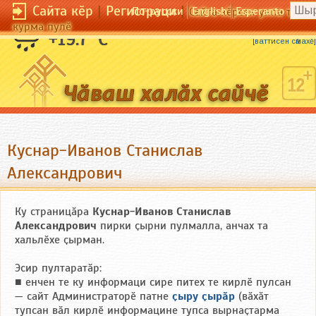
Сайта кӗр
|
Регистраци
|
По-русски
English
Esperanto
Сайта кӗрсен унпа тулли
курма пулӗ
Шӑтӑк шӑрҫа ҫӗрте выртмасть.
+19.7 °C
[
ваттисен сӑмахӗ
]
Куснар-Иванов Станислав
Александрович
Ку страницӑра
Куснар-Иванов Станислав
Александрович
пирки ҫырни пулмалла, анчах та
хальлӗхе ҫырман.
Эсир пултаратӑр:
■ енчен те ку информаци сире питех те кирлӗ пулсан
— сайт Администраторӗ патне
ҫыру ҫырӑр
(вӑхӑт
тупсан вӑл кирлӗ информацине тупса вырнаҫтарма