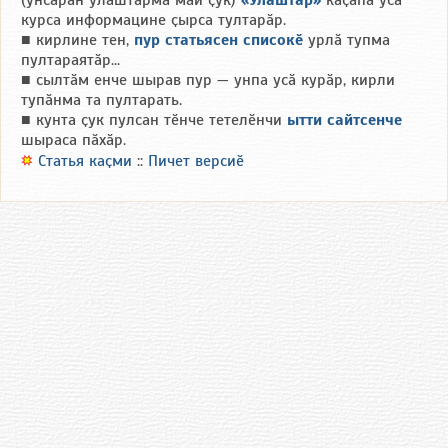
(унсӑрӑн улӑштарма май ҫук)
«Улӑштар»
каҫӑпа усӑ
курса информацине ҫырса тултарӑр.
■ кирлине тен,
пур статьясен списокӗ
урлӑ тупма
пултараятӑр...
■ сылтӑм енче шырав пур — унпа усӑ курӑр, кирли
тупӑнма та пултарать.
■ кунта ҫук пулсан тӗнче тетелӗнчи
ытти сайтсенче
шыраса пӑхӑр.
Статья каҫми
::
Пичет версиӗ