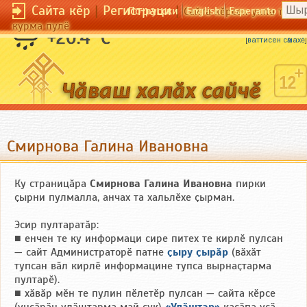
Сайта кӗр
|
Регистраци
|
По-русски
English
Esperanto
Сайта кӗрсен унпа тулли
курма пулӗ
Мухтаннӑ сунарҫӑ мулкачӑ тытайман.
+20.4 °C
[
ваттисен сӑмахӗ
]
Смирнова Галина Ивановна
Ку страницӑра
Смирнова Галина Ивановна
пирки
ҫырни пулмалла, анчах та хальлӗхе ҫырман.
Эсир пултаратӑр:
■ енчен те ку информаци сире питех те кирлӗ пулсан
— сайт Администраторӗ патне
ҫыру ҫырӑр
(вӑхӑт
тупсан вӑл кирлӗ информацине тупса вырнаҫтарма
пултарӗ).
■ хӑвӑр мӗн те пулин пӗлетӗр пулсан — сайта кӗрсе