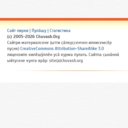
Сайт пирки
|
Пулӑшу
|
Статистика
(c) 2005-2026 Chuvash.Org
Сайтри материалсене (ытти ҫӑлкуҫсенчен илнисемсӗр
пуҫне)
CreativeCommons Attribution-ShareAlike 3.0
лицензипе килӗшӳллӗн усӑ курма пулать. Сайтпа ҫыхӑннӑ
ыйтусене кунта ярӑр: site(a)chuvash.org