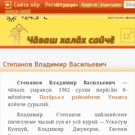
Сайта кӗр
|
Регистраци
|
По-русски
English
Esperanto
Сайта кӗрсен унпа тулли
курма пулӗ
Тумлам шыв та тинӗсе пулӑш.
+24.9 °C
[
ваттисен сӑмахӗ
]
Степанов Владимир Васильевич
Степанов Владимир Васильевич
—
чӑваш ҫыравҫи. 1962 ҫулхи нарӑсӑн 8-
мӗшӗнче
Патӑрьел районӗнчи
Упамса
ялӗнче ҫуралнӑ.
Владимир Степанов хайлавӗсене
пичетлеме чылай суя ят усӑ курнӑ — Ускатум
Кунцуй, Владимир Джуверов, Евгени