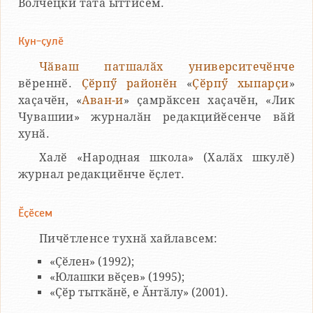
Волчецки тата ыттисем.
Кун-ҫулӗ
Чӑваш патшалӑх университечӗнче
вӗреннӗ.
Ҫӗрпӳ районӗн
«
Ҫӗрпӳ хыпарҫи
»
хаҫачӗн, «
Аван-и
» ҫамрӑксен хаҫачӗн, «Лик
Чувашии» журналӑн редакцийӗсенче вӑй
хунӑ.
Халӗ «Народная школа» (Халӑх шкулӗ)
журнал редакциӗнче ӗҫлет.
Ӗҫӗсем
Пичӗтленсе тухнӑ хайлавсем:
«Ҫӗлен» (1992);
«Юлашки вӗҫев» (1995);
«Ҫӗр тыткӑнӗ, е Ӑнтӑлу» (2001).