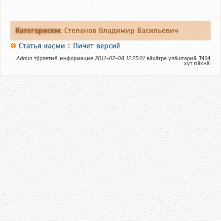
Категорисем
:
Степанов Владимир Васильевич
Статья каҫми
::
Пичет версиӗ
Admin
тӳрлетнӗ, информацие
2011-02-08 12:25:01
вӑхӑтра улӑштарнӑ.
7414
хут пӑхнӑ.