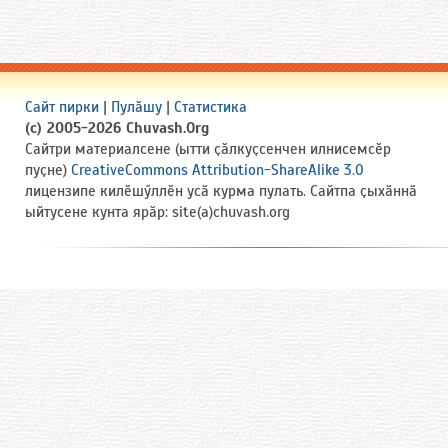
Сайт пирки
|
Пулӑшу
|
Статистика
(c) 2005-2026 Chuvash.Org
Сайтри материалсене (ытти ҫӑлкуҫсенчен илнисемсӗр
пуҫне)
CreativeCommons Attribution-ShareAlike 3.0
лицензипе килӗшӳллӗн усӑ курма пулать. Сайтпа ҫыхӑннӑ
ыйтусене кунта ярӑр: site(a)chuvash.org