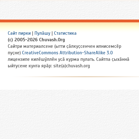
Сайт пирки
|
Пулӑшу
|
Статистика
(c) 2005-2026 Chuvash.Org
Сайтри материалсене (ытти ҫӑлкуҫсенчен илнисемсӗр
пуҫне)
CreativeCommons Attribution-ShareAlike 3.0
лицензипе килӗшӳллӗн усӑ курма пулать. Сайтпа ҫыхӑннӑ
ыйтусене кунта ярӑр: site(a)chuvash.org