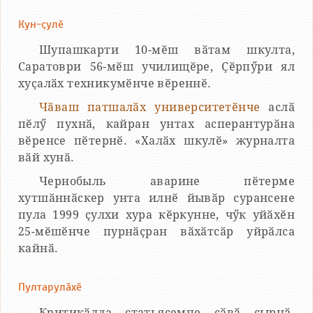
Кун-ҫулӗ
Шупашкарти 10-мӗш вӑтам шкулта,
Саратоври 56-мӗш училищӗре, Ҫӗрпӳри ял
хуҫалӑх техникумӗнче вӗреннӗ.
Чӑваш патшалӑх университетӗнче
аслӑ
пӗлӳ пухнӑ, кайран унтах асперантурӑна
вӗренсе пӗтернӗ. «Халӑх шкулӗ» журналта
вӑй хунӑ.
Чернобыль аварине пӗтерме
хутшӑннӑскер унта илнӗ йывӑр сурансене
пула 1999 ҫулхи хура кӗркунне, чӳк уйӑхӗн
25-мӗшӗнче пурнӑҫран вӑхӑтсӑр уйрӑлса
кайнӑ.
Пултарулӑхӗ
Критикӑлла статьясемпе сӑвӑ ҫырнӑ.