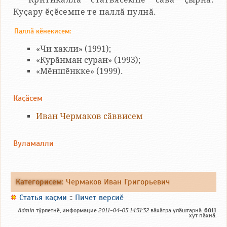
Куҫару ӗҫӗсемпе те паллӑ пулнӑ.
Паллӑ кӗнекисем:
«Чи хакли» (1991);
«Курӑнман суран» (1993);
«Мӗншӗнкке» (1999).
Каҫӑсем
Иван Чермаков сӑввисем
Вуламалли
Категорисем
:
Чермаков Иван Григорьевич
Статья каҫми
::
Пичет версиӗ
Admin
тӳрлетнӗ, информацие
2011-04-05 14:31:32
вӑхӑтра улӑштарнӑ.
6011
хут пӑхнӑ.