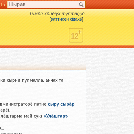
nto
Тимӗре хӗрнӗ чух туптаҫҫӗ.
[
ваттисен сӑмахӗ
]
ки ҫырни пулмалла, анчах та
 Администраторӗ патне
ҫыру ҫырӑр
арӗ).
 улӑштарма май ҫук)
«Улӑштар»
..