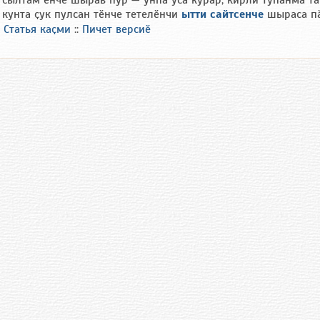
 сылтӑм енче шырав пур — унпа усӑ курӑр, кирли тупӑнма та
 кунта ҫук пулсан тӗнче тетелӗнчи
ытти сайтсенче
шыраса пӑ
Статья каҫми
::
Пичет версиӗ