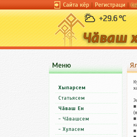
Сайта кӗр
|
Регистраци
|
Са
+29.6 °C
Меню
Я
К
Хыпарсем
х
Статьясем
Э
■
Чӑваш Ен
(
-
Чӑвашсем
■
к
-
Хуласем
■