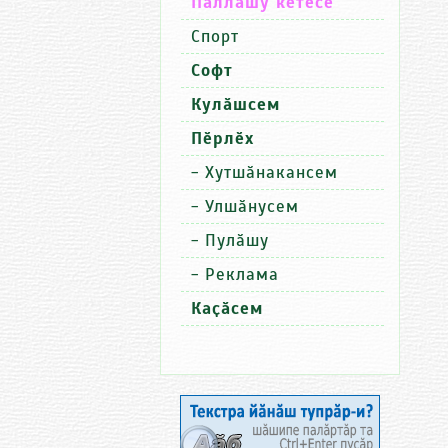
Паллашу кӗтесӗ
Спорт
Софт
Кулӑшсем
Пӗрлӗх
-
Хутшӑнакансем
-
Улшӑнусем
-
Пулӑшу
-
Реклама
Каҫӑсем