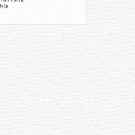
 пултарать.
хӑр.