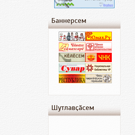
Баннерсем
Шутлавҫӑсем