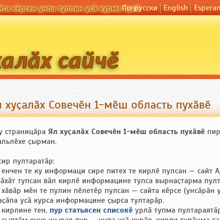
По-русски
English
Espera
йта кӗрсен унпа туллин усӑ курма пулӗ
л хуҫалӑх Совечӗн 1-мӗш область пухӑвӗ
у страницӑра
Ял хуҫалӑх Совечӗн 1-мӗш область пухӑвӗ
пир
альлӗхе ҫырман.
сир пултаратӑр:
 енчен те ку информаци сире питех те кирлӗ пулсан — сайт
вӑхӑт тупсан вӑл кирлӗ информацине тупса вырнаҫтарма пулт
 хӑвӑр мӗн те пулин пӗлетӗр пулсан — сайта кӗрсе (унсӑрӑн
аҫӑпа усӑ курса информацине ҫырса тултарӑр.
 кирлине тен,
пур статьясен списокӗ
урлӑ тупма пултараятӑр.