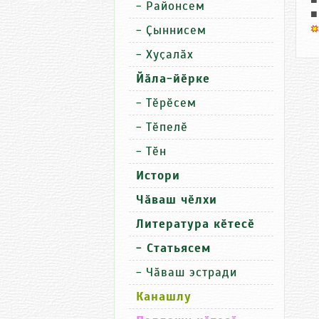
■
-
Районсем
■
-
Ҫыннисем
-
Хуҫалӑх
Йӑла-йӗрке
-
Тӗрӗсем
-
Тӗпелӗ
-
Тӗн
Истори
Чӑваш чӗлхи
Литература кӗтесӗ
- Статьясем
-
Чӑваш эстради
Канашлу