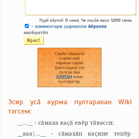
Пурӗ кӗртнӗ:
0
симв. Чи пысӑк виҫе:
1200
симв.
-
комментари ҫырмалли
йӗркепе
килӗшетӗп
Сирӗн чӑвашла
ҫырма май
паракан сарӑм
(раскладка) ҫук
пулсан ӑна
КУНТАН
илме
пултаратӑр.
Эсир усӑ курма пултаракан Wiki
тэгсем:
__...__ - сӑмаха каҫӑ евӗр тӑвасси.
__aaa|...__ - сӑмахӑн каҫине тепӗр