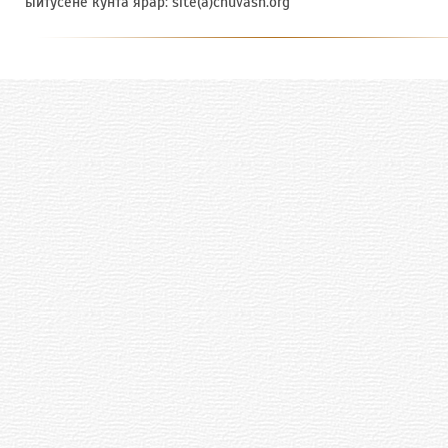
ыйтусене кунта ярӑр: site(a)chuvash.org