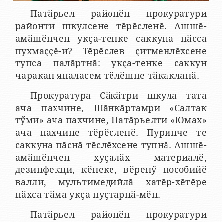
Патӑрьел районӗн прокуратури
районти шкулсене тӗрӗсленӗ. Ашшӗ-
амӑшӗнчен укҫа-тенке саккуна пӑсса
пухмаҫҫӗ-и? Тӗрӗслев ҫитменлӗхсене
тупса палӑртнӑ: укҫа-тенке саккун
чаракан япаласем тӗлӗшпе тӑкакланӑ.
Прокуратура Сӑкӑтри шкула тата
ача пахчине, Шӑнкӑртамри «Салтак
тӳми» ача пахчине, Патӑрьелти «Юмах»
ача пахчине тӗрӗсленӗ. Пуринче те
саккуна пӑснӑ тӗслӗхсене тупнӑ. Ашшӗ-
амӑшӗнчен хуҫалӑх материалӗ,
дезинфекци, кӗнеке, вӗренӳ пособийӗ
валли, мультимедийлӑ хатӗр-хӗтӗре
пӑхса тӑма укҫа пуҫтарнӑ-мӗн.
Патӑрьел районӗн прокуратури