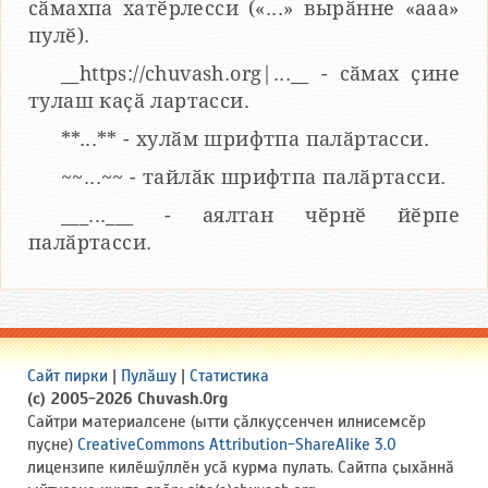
сӑмахпа хатӗрлесси («...» вырӑнне «ааа»
пулӗ).
__https://chuvash.org|...__ - сӑмах ҫине
тулаш каҫӑ лартасси.
**...** - хулӑм шрифтпа палӑртасси.
~~...~~ - тайлӑк шрифтпа палӑртасси.
___...___ - аялтан чӗрнӗ йӗрпе
палӑртасси.
Сайт пирки
|
Пулӑшу
|
Статистика
(c) 2005-2026 Chuvash.Org
Сайтри материалсене (ытти ҫӑлкуҫсенчен илнисемсӗр
пуҫне)
CreativeCommons Attribution-ShareAlike 3.0
лицензипе килӗшӳллӗн усӑ курма пулать. Сайтпа ҫыхӑннӑ