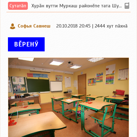
Сутатӑп
Хурăн вутти Муркаш районĕпе тата Шупашкар районĕнчи Ишлей тăрăхĕпе сутатăп. Ха...
Софья Савнеш
20.10.2018 20:45 | 2444 хут пӑхнӑ
ВӖРЕНӲ