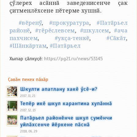
ҫӳлерех асӑннӑ заведенисенче ҫак
ҫитменлӗхсене пӗтерме хушнӑ.
#вӗренӳ
,
#прокуратура
,
#Патӑрьел
районӗ
,
#тӗрӗслевсем
,
#шкулсем
,
#ача
пахчисем
,
#укҫа-тенкӗ
,
#Сӑкӑт
,
#Шӑнкӑртам
,
#Патӑрьел
Хыпар ҫӑлкуҫӗ:
https://pg21.ru/news/53145
Ҫавӑн пекех пӑхӑр
Шкулти апатлану хакӗ ӳсӗ-и?
2017, 11, 21
Тепӗр икӗ шкул карантина хупӑннӑ
2017, 12, 13
Патӑрьел районӗнче шкул ҫумӗнчи
уйлӑхсенче йӗркене пӑснӑ
2018, 06, 29