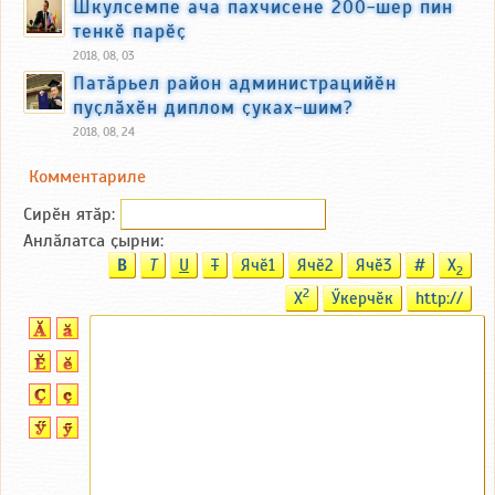
Шкулсемпе ача пахчисене 200-шер пин
тенкӗ парӗҫ
2018, 08, 03
Патӑрьел район администрацийӗн
пуҫлӑхӗн диплом ҫуках-шим?
2018, 08, 24
Комментариле
Сирӗн ятӑp:
Анлӑлатса ҫырни:
B
T
U
T
Ячӗ1
Ячӗ2
Ячӗ3
#
X
2
2
X
Ӳкерчӗк
http://