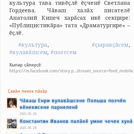
культура тава тивӗҫлӗ ӗҫченӗ Светлана
Гордеева. Чӑваш халӑх писателӗ
Анатолий Кипеч харӑсах икӗ секцире:
«Публицистикӑра» тата «Драматургире» –
ӗҫлӗ.
#культура
,
#ҫыравҫӑсем
,
#вулавӑшсем
,
#поэтсем
Хыпар ҫӑлкуҫӗ:
https://m.facebook.com/story.p...stream_source=feed_mobile
Ҫавӑн пекех пӑхӑр
Чӑваш Енри вулавӑшсене Польша поэчӗн
кӗнекисене парнеленӗ
2021, 05, 26
Константин Иванов палӑкӗ умне чечек хунӑ
2021, 05, 28