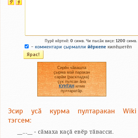
Пурӗ кӗртнӗ:
0
симв. Чи пысӑк виҫе:
1200
симв.
-
комментари ҫырмалли
йӗркепе
килӗшетӗп
Сирӗн чӑвашла
ҫырма май паракан
сарӑм (раскладка)
ҫук пулсан ӑна
КУНТАН
илме
пултаратӑр.
Эсир усӑ курма пултаракан Wiki
тэгсем:
__...__ - сӑмаха каҫӑ евӗр тӑвасси.