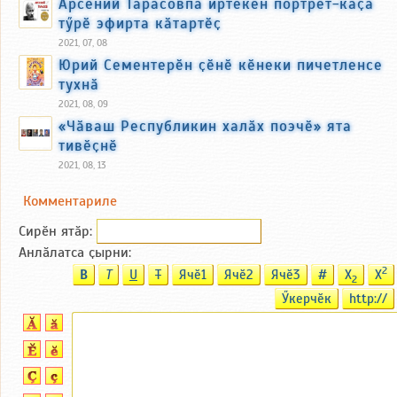
Арсений Тарасовпа иртекен портрет-каҫа
тӳрӗ эфирта кӑтартӗҫ
2021, 07, 08
Юрий Сементерӗн ҫӗнӗ кӗнеки пичетленсе
тухнӑ
2021, 08, 09
«Чӑваш Республикин халӑх поэчӗ» ята
тивӗҫнӗ
2021, 08, 13
Комментариле
Сирӗн ятӑp:
Анлӑлатса ҫырни:
2
B
T
U
T
Ячӗ1
Ячӗ2
Ячӗ3
#
X
X
2
Ӳкерчӗк
http://