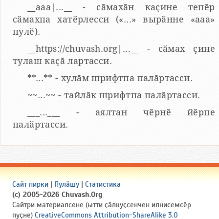
__aaa|...__ - сӑмахӑн каҫине тепӗр
сӑмахпа хатӗрлесси («...» вырӑнне «ааа»
пулӗ).
__https://chuvash.org|...__ - сӑмах ҫине
тулаш каҫӑ лартасси.
**...** - хулӑм шрифтпа палӑртасси.
~~...~~ - тайлӑк шрифтпа палӑртасси.
___...___ - аялтан чӗрнӗ йӗрпе
палӑртасси.
Сайт пирки
|
Пулӑшу
|
Статистика
(c) 2005-2026 Chuvash.Org
Сайтри материалсене (ытти ҫӑлкуҫсенчен илнисемсӗр
пуҫне)
CreativeCommons Attribution-ShareAlike 3.0