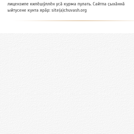
лицензипе килӗшӳллӗн усӑ курма пулать. Сайтпа ҫыхӑннӑ
ыйтусене кунта ярӑр: site(a)chuvash.org