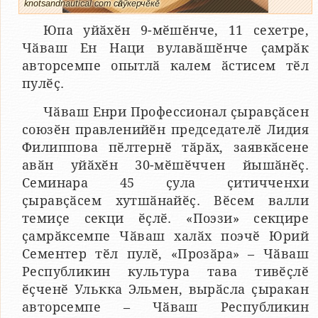
knotsandnautical.com сӑнӳкерчӗкӗ
Юпа уйӑхӗн 9-мӗшӗнче, 11 сехетре,
Чӑваш Ен Наци вулавӑшӗнче ҫамрӑк
авторсемпе опытлӑ калем ӑстисем тӗл
пулӗҫ.
Чӑваш Енри Профессионал ҫыравҫӑсен
союзӗн правленийӗн председателӗ Лидия
Филиппова пӗлтернӗ тӑрӑх, заявкӑсене
авӑн уйӑхӗн 30-мӗшӗччен йышӑнӗҫ.
Семинара 45 ҫула ҫитичченхи
ҫыравҫӑсем хутшӑнайӗҫ. Вӗсем валли
темиҫе секци ӗҫлӗ. «Поэзи» секцире
ҫамрӑксемпе Чӑваш халӑх поэчӗ Юрий
Сементер тӗл пулӗ, «Прозӑра» – Чӑваш
Республикин культура тава тивӗҫлӗ
ӗҫченӗ Улькка Эльмен, вырӑсла ҫыракан
авторсемпе – Чӑваш Республикин