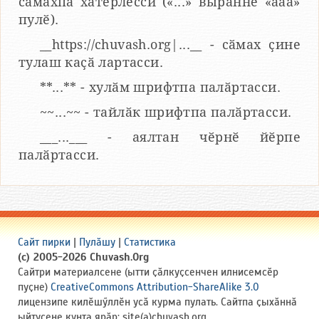
сӑмахпа хатӗрлесси («...» вырӑнне «ааа»
пулӗ).
__https://chuvash.org|...__ - сӑмах ҫине
тулаш каҫӑ лартасси.
**...** - хулӑм шрифтпа палӑртасси.
~~...~~ - тайлӑк шрифтпа палӑртасси.
___...___ - аялтан чӗрнӗ йӗрпе
палӑртасси.
Сайт пирки
|
Пулӑшу
|
Статистика
(c) 2005-2026 Chuvash.Org
Сайтри материалсене (ытти ҫӑлкуҫсенчен илнисемсӗр
пуҫне)
CreativeCommons Attribution-ShareAlike 3.0
лицензипе килӗшӳллӗн усӑ курма пулать. Сайтпа ҫыхӑннӑ
ыйтусене кунта ярӑр: site(a)chuvash.org