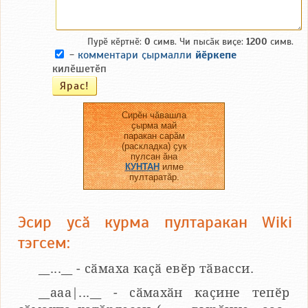
Пурӗ кӗртнӗ:
0
симв. Чи пысӑк виҫе:
1200
симв.
-
комментари ҫырмалли
йӗркепе
килӗшетӗп
Сирӗн чӑвашла
ҫырма май
паракан сарӑм
(раскладка) ҫук
пулсан ӑна
КУНТАН
илме
пултаратӑр.
Эсир усӑ курма пултаракан Wiki
тэгсем:
__...__ - сӑмаха каҫӑ евӗр тӑвасси.
__aaa|...__ - сӑмахӑн каҫине тепӗр