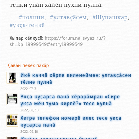
тенки унӑн хӑйӗн пухни пулнӑ.
#полици
,
#ултавҫӑсем
,
#Шупашкар
,
#укҫа-тенкӗ
Хыпар ҫӑлкуҫӗ:
https://forum.na-svyazi.ru/?
sh...&p=19999349#entry19999349
Ҫавӑн пекех пӑхӑр
Икӗ каччӑ хӗрпе киленеймен: ултавҫӑсен
тӗлне пулнӑ
2022, 07, 31
Укҫа куҫарса панӑ хӗрарӑмран «Сире
укҫа мӗн тума кирлӗ?» тесе кулнӑ
2022, 08, 30
Хитре телефон номерӗ илес тесе укҫа
куҫарса панӑ
2022, 09, 10