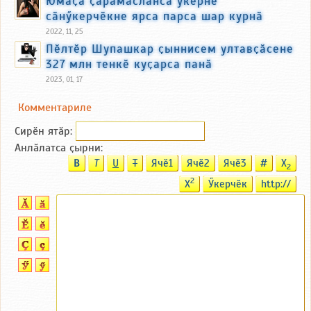
Юмӑҫа ҫарамасланса ӳкернӗ
сӑнӳкерчӗкне ярса парса шар курнӑ
2022, 11, 25
Пӗлтӗр Шупашкар ҫыннисем ултавҫӑсене
327 млн тенкӗ куҫарса панӑ
2023, 01, 17
Комментариле
Сирӗн ятӑp:
Анлӑлатса ҫырни:
B
T
U
T
Ячӗ1
Ячӗ2
Ячӗ3
#
X
2
2
X
Ӳкерчӗк
http://