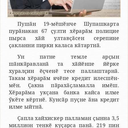
k-kompas.ru сайтри сӑн
Пушӑн 19-мӗшӗнче Шупашкарта
пурӑнакан 67 ҫулти хӗрарӑм полицие
пырса хӑй ултавҫӑсен серепине
ҫакланни пирки каласа кӑтартнӑ.
Ун патне темле арҫын
шӑнкӑравланӑ та хӑйӗнпе йӗрке
хуралҫин ӗҫченӗ тесе паллаштарнӑ.
Такам хӗрарӑм ячӗпе кредит илесшӗн-
мӗн. Ҫакна пӑрахӑҫламалла имӗш.
Хӗрарӑма укҫана банка кайса илме
ӳкӗте кӗртнӗ. Кунсӑр пуҫне ӑна кредит
илме ыйтнӑ.
Ҫапла хайхискер палламан ҫынна 3,5
миллион тенкӗ куҫарса панӑ. 219 пин