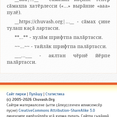
сӑмахпа хатӗрлесси («...» вырӑнне «ааа»
пулӗ).
__https://chuvash.org|...__ - сӑмах ҫине
тулаш каҫӑ лартасси.
**...** - хулӑм шрифтпа палӑртасси.
~~...~~ - тайлӑк шрифтпа палӑртасси.
___...___ - аялтан чӗрнӗ йӗрпе
палӑртасси.
Сайт пирки
|
Пулӑшу
|
Статистика
(c) 2005-2026 Chuvash.Org
Сайтри материалсене (ытти ҫӑлкуҫсенчен илнисемсӗр
пуҫне)
CreativeCommons Attribution-ShareAlike 3.0
лицензипе килӗшӳллӗн усӑ курма пулать. Сайтпа ҫыхӑннӑ