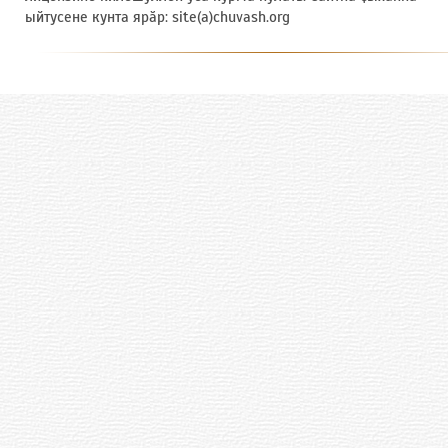
ыйтусене кунта ярӑр: site(a)chuvash.org