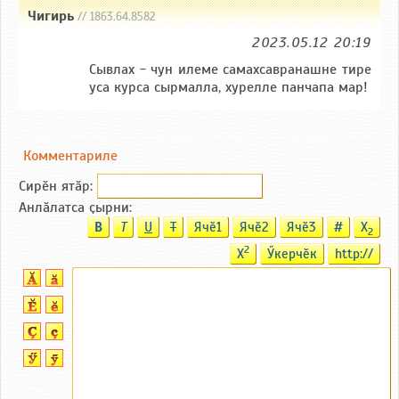
Чигирь
// 1863.64.8582
2023.05.12 20:19
Сывлах - чун илеме самахсавранашне тире
уса курса сырмалла, хурелле панчапа мар!
Комментариле
Сирӗн ятӑp:
Анлӑлатса ҫырни:
B
T
U
T
Ячӗ1
Ячӗ2
Ячӗ3
#
X
2
2
X
Ӳкерчӗк
http://