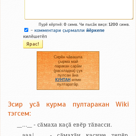
Пурӗ кӗртнӗ:
0
симв. Чи пысӑк виҫе:
1200
симв.
-
комментари ҫырмалли
йӗркепе
килӗшетӗп
Сирӗн чӑвашла
ҫырма май
паракан сарӑм
(раскладка) ҫук
пулсан ӑна
КУНТАН
илме
пултаратӑр.
Эсир усӑ курма пултаракан Wiki
тэгсем:
__...__ - сӑмаха каҫӑ евӗр тӑвасси.
__aaa|...__ - сӑмахӑн каҫине тепӗр