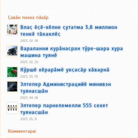
Ҫавӑн пекех пӑхӑр
Влаҫ ӗҫӗ-хӗлне ҫутатма 3,8 миллион
тенкӗ тӑкаклӗҫ
2023, 02, 06
Вараланни курӑнасран тӳре-шара хура
машина туянӗ
2023, 02, 20
Кӳршӗ хӗрарӑмӗ укҫасӑр хӑварнӑ
2023, 03, 05
Элтепер Администрацийӗ минивэн
туянасшӑн
2023, 04, 06
Элтепер парнелемелли 555 сехет
туянасшӑн
2023, 05, 11
Комментари: