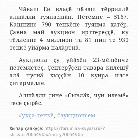
Чӑваш Ен влаҫӗ чӑваш тӗрриллӗ
алшӑлли туянасшӑн. Пӗтӗмпе – 5167.
Кашнине 790 тенкӗпе туянма хатӗр.
Ҫавна май аукцион ирттереҫҫӗ, ку
тӗллевпе 4 миллион та 81 пин те 930
тенкӗ уйӑрма палӑртнӑ.
Аукциона ҫу уйӑхӗн 23-мӗшӗнче
пӗтӗмлетӗҫ. Ҫӗнтерӳҫӗн тавара килӗшӳ
алӑ пуснӑ хыҫҫӑн 10 кунра илсе
ҫитермелле.
Алшӑлли ҫине «Сывлӑх, чун илемӗ»
тесе ҫырӗҫ.
#укҫа-тенкӗ
,
#аукционсем
Хыпар ҫӑлкуҫӗ:
https://forum.na-svyazi.ru/?
sh...&p=20034905#entry20034905