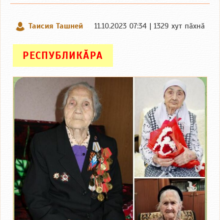
Таисия Ташней
11.10.2023 07:34 | 1329 хут пӑхнӑ
РЕСПУБЛИКӐРА