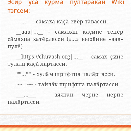
Эсир усӑ курма пултаракан Wiki
тэгсем:
__...__ - сӑмаха каҫӑ евӗр тӑвасси.
__aaa|...__ - сӑмахӑн каҫине тепӗр
сӑмахпа хатӗрлесси («...» вырӑнне «ааа»
пулӗ).
__https://chuvash.org|...__ - сӑмах ҫине
тулаш каҫӑ лартасси.
**...** - хулӑм шрифтпа палӑртасси.
~~...~~ - тайлӑк шрифтпа палӑртасси.
___...___ - аялтан чӗрнӗ йӗрпе
палӑртасси.