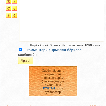
Пурӗ кӗртнӗ:
0
симв. Чи пысӑк виҫе:
1200
симв.
-
комментари ҫырмалли
йӗркепе
килӗшетӗп
Сирӗн чӑвашла
ҫырма май
паракан сарӑм
(раскладка) ҫук
пулсан ӑна
КУНТАН
илме
пултаратӑр.