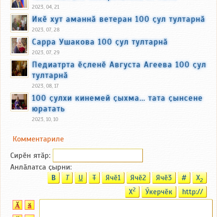
2023, 04, 21
Икӗ хут аманнӑ ветеран 100 ҫул тултарнӑ
2023, 07, 28
Сарра Ушакова 100 ҫул тултарнӑ
2023, 07, 29
Педиатрта ӗҫленӗ Августа Агеева 100 ҫул
тултарнӑ
2023, 08, 17
100 ҫулхи кинемей ҫыхма... тата ҫынсене
юратать
2023, 10, 10
Комментариле
Сирӗн ятӑp:
Анлӑлатса ҫырни:
B
T
U
T
Ячӗ1
Ячӗ2
Ячӗ3
#
X
2
2
X
Ӳкерчӗк
http://