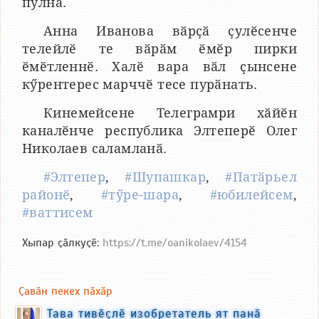
пулнӑ.
Анна Иванова вӑрҫӑ ҫулӗсенче
телейлӗ те вӑрӑм ӗмӗр пирки
ӗмӗтленнӗ. Халӗ вара вӑл ҫынсене
кӳрентерес марччӗ тесе пурӑнать.
Кинемейсене Телеграмри хӑйӗн
каналӗнче республика Элтеперӗ Олег
Николаев саламланӑ.
#Элтепер
,
#Шупашкар
,
#Патӑрьел
районӗ
,
#тӳре-шара
,
#юбилейсем
,
#ваттисем
Хыпар ҫӑлкуҫӗ:
https://t.me/oanikolaev/4154
Ҫавӑн пекех пӑхӑр
Тава тивӗҫлӗ изобретатель ят панӑ