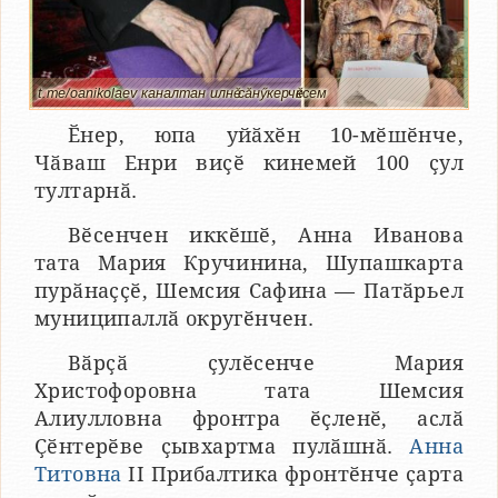
t.me/oanikolaev каналтан илнӗ сӑнӳкерчӗксем
Ӗнер, юпа уйӑхӗн 10-мӗшӗнче,
Чӑваш Енри виҫӗ кинемей 100 ҫул
тултарнӑ.
Вӗсенчен иккӗшӗ, Анна Иванова
тата Мария Кручинина, Шупашкарта
пурӑнаҫҫӗ, Шемсия Сафина — Патӑрьел
муниципаллӑ округӗнчен.
Вӑрҫӑ ҫулӗсенче Мария
Христофоровна тата Шемсия
Алиулловна фронтра ӗҫленӗ, аслӑ
Ҫӗнтерӗве ҫывхартма пулӑшнӑ.
Анна
Титовна
II Прибалтика фронтӗнче ҫарта