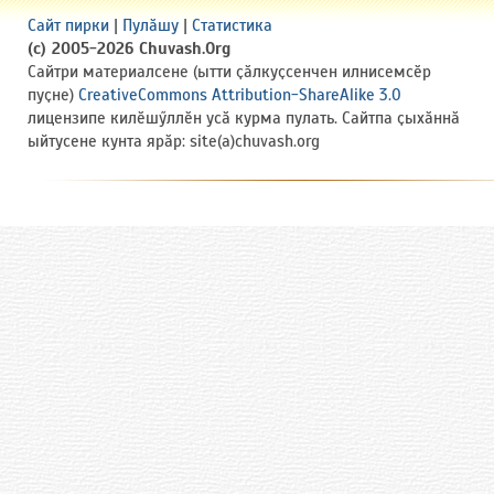
Сайт пирки
|
Пулӑшу
|
Статистика
(c) 2005-2026 Chuvash.Org
Сайтри материалсене (ытти ҫӑлкуҫсенчен илнисемсӗр
пуҫне)
CreativeCommons Attribution-ShareAlike 3.0
лицензипе килӗшӳллӗн усӑ курма пулать. Сайтпа ҫыхӑннӑ
ыйтусене кунта ярӑр: site(a)chuvash.org