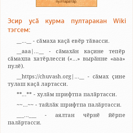
пултаратӑр.
Эсир усӑ курма пултаракан Wiki
тэгсем:
__...__ - сӑмаха каҫӑ евӗр тӑвасси.
__aaa|...__ - сӑмахӑн каҫине тепӗр
сӑмахпа хатӗрлесси («...» вырӑнне «ааа»
пулӗ).
__https://chuvash.org|...__ - сӑмах ҫине
тулаш каҫӑ лартасси.
**...** - хулӑм шрифтпа палӑртасси.
~~...~~ - тайлӑк шрифтпа палӑртасси.
___...___ - аялтан чӗрнӗ йӗрпе
палӑртасси.