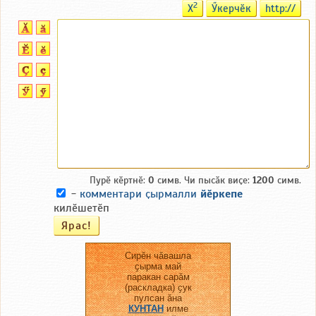
2
X
Ӳкерчӗк
http://
Пурӗ кӗртнӗ:
0
симв. Чи пысӑк виҫе:
1200
симв.
-
комментари ҫырмалли
йӗркепе
килӗшетӗп
Сирӗн чӑвашла
ҫырма май
паракан сарӑм
(раскладка) ҫук
пулсан ӑна
КУНТАН
илме