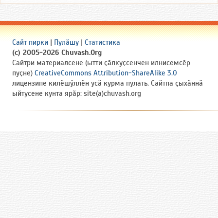
Сайт пирки
|
Пулӑшу
|
Статистика
(c) 2005-2026 Chuvash.Org
Сайтри материалсене (ытти ҫӑлкуҫсенчен илнисемсӗр
пуҫне)
CreativeCommons Attribution-ShareAlike 3.0
лицензипе килӗшӳллӗн усӑ курма пулать. Сайтпа ҫыхӑннӑ
ыйтусене кунта ярӑр: site(a)chuvash.org