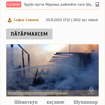
Сутатӑп
Хурăн вутти Муркаш районĕпе тата Шупашкар районĕнчи Ишлей тăрăхĕпе сутатăп. Ха...
Софья Савнеш
20.11.2023 17:12 | 1652 хут пӑхнӑ
ПӐТӐРМАХСЕМ
Инкелӗ лару-тӑру министерстви тунӑ сӑн
Шӑматкун каҫхине Шупашкар