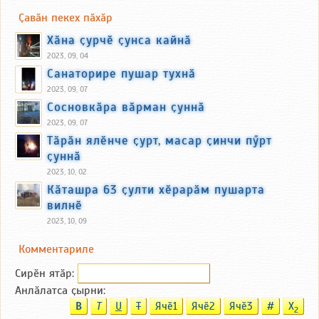
Ҫавӑн пекех пӑхӑр
Хӑна ҫурчӗ ҫунса кайнӑ
2023, 09, 04
Санаторире пушар тухнӑ
2023, 09, 07
Сосновкӑра вӑрман ҫуннӑ
2023, 09, 07
Тӑрӑн ялӗнче ҫурт, масар ҫинчи пӳрт
ҫуннӑ
2023, 10, 02
Кӑташра 63 ҫулти хӗрарӑм пушарта
вилнӗ
2023, 10, 09
Комментариле
Сирӗн ятӑp:
Анлӑлатса ҫырни:
B
T
U
T
Ячӗ1
Ячӗ2
Ячӗ3
#
X
2