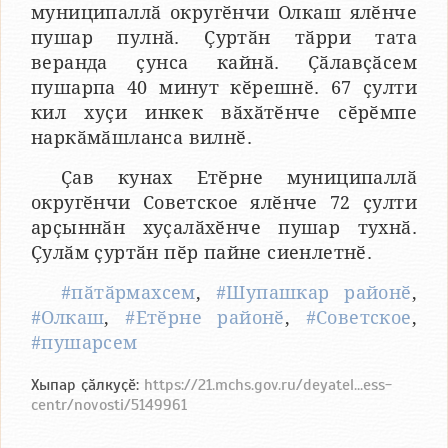
муниципаллӑ округӗнчи Олкаш ялӗнче
пушар пулнӑ. Ҫуртӑн тӑрри тата
веранда ҫунса кайнӑ. Ҫӑлавҫӑсем
пушарпа 40 минут кӗрешнӗ. 67 ҫулти
кил хуҫи инкек вӑхӑтӗнче сӗрӗмпе
наркӑмӑшланса вилнӗ.
Ҫав кунах Етӗрне муниципаллӑ
округӗнчи Советское ялӗнче 72 ҫулти
арҫыннӑн хуҫалӑхӗнче пушар тухнӑ.
Ҫулӑм ҫуртӑн пӗр пайне сиенлетнӗ.
#пӑтӑрмахсем
,
#Шупашкар районӗ
,
#Олкаш
,
#Етӗрне районӗ
,
#Советское
,
#пушарсем
Хыпар ҫӑлкуҫӗ:
https://21.mchs.gov.ru/deyatel...ess-
centr/novosti/5149961