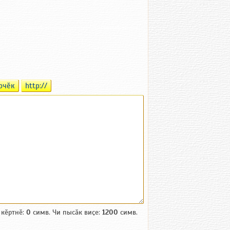
рчӗк
http://
 кӗртнӗ:
0
симв. Чи пысӑк виҫе:
1200
симв.