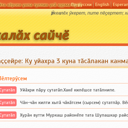
По-русски
English
Espera
йта кӗрсен унпа туллин усӑ курма пулӗ
Ӳркевлӗх ӳкерет, пите пӗҫертет; 
ҫҫейре: Ку уйахра 3 куна тӑсӑлакан канм
Пӗлтерӳсем
Сутатӑп
Уйăхри пăру сутатăп.Хакĕ килĕшсе татăлнипе.
Сутатӑп
Чăн-чăн килти хытă чăкăтсем (сырсем) сутатпăр. Вĕсе
Сутатӑп
Хурăн вутти Муркаш районĕпе тата Шупашкар районĕнч