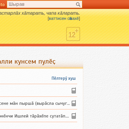
nto
хастарлӑх хӑтарать, чапа кӑларать.
[
ваттисен сӑмахӗ
]
алли кунсем пулӗҫ
Пӗлтерӳ хуш
не мăн пыршă (вырăсла сычуг) ...
и Ишлей тăрăхĕпе сутатăп. Ха...