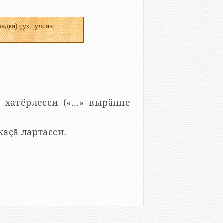
адка) ҫук пулсан
 хатӗрлесси («...» вырӑнне
 каҫӑ лартасси.