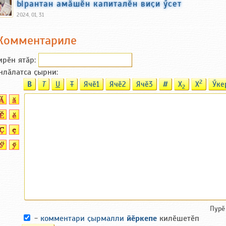
Ырантан амӑшӗн капиталӗн виҫи ӳсет
2024, 01, 31
Комментариле
ирӗн ятӑp:
нлӑлатса ҫырни:
2
B
T
U
T
Ячӗ1
Ячӗ2
Ячӗ3
#
X
X
Ӳке
2
Пурӗ
-
комментари ҫырмалли
йӗркепе
килӗшетӗп