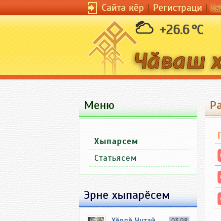
Сайта кӗр
|
Регистраци
|
Са
+26.6 °C
Меню
Ра
Хыпарсем
Статьясем
Эрне хыпарӗсем
Хӗрлӗ Чутай