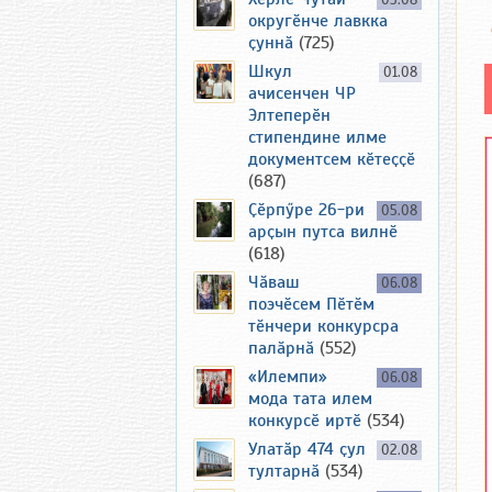
03.08
округӗнче лавкка
ҫуннӑ
(725)
Шкул
01.08
ачисенчен ЧР
Элтеперӗн
стипендине илме
документсем кӗтеҫҫӗ
(687)
Ҫӗрпӳре 26-ри
05.08
арҫын путса вилнӗ
(618)
Чӑваш
06.08
поэчӗсем Пӗтӗм
тӗнчери конкурсра
палӑрнӑ
(552)
«Илемпи»
06.08
мода тата илем
конкурсӗ иртӗ
(534)
Улатӑр 474 ҫул
02.08
тултарнӑ
(534)