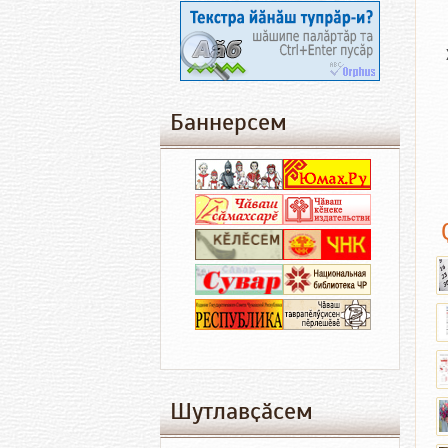
Баннерсем
Шутлавҫӑсем