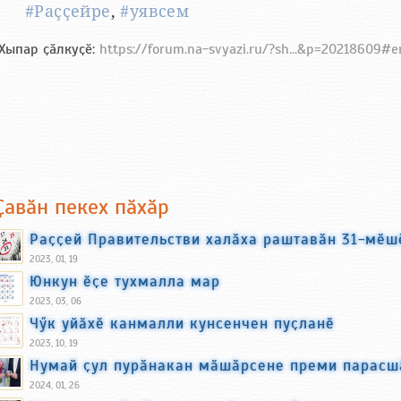
#Раҫҫейре
,
#уявсем
Хыпар ҫӑлкуҫӗ:
https://forum.na-svyazi.ru/?sh...&p=20218609#
Ҫавӑн пекех пӑхӑр
Раҫҫей Правительстви халӑха раштавӑн 31-мӗ
2023, 01, 19
Юнкун ӗҫе тухмалла мар
2023, 03, 06
Чӳк уйӑхӗ канмалли кунсенчен пуҫланӗ
2023, 10, 19
Нумай ҫул пурӑнакан мӑшӑрсене преми парасш
2024, 01, 26