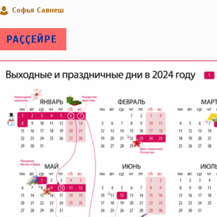
Софья Савнеш
РАҪҪЕЙРЕ