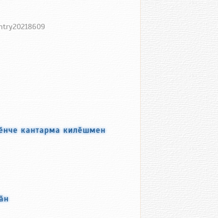
entry20218609
шӗнче кантарма килӗшмен
ӑн