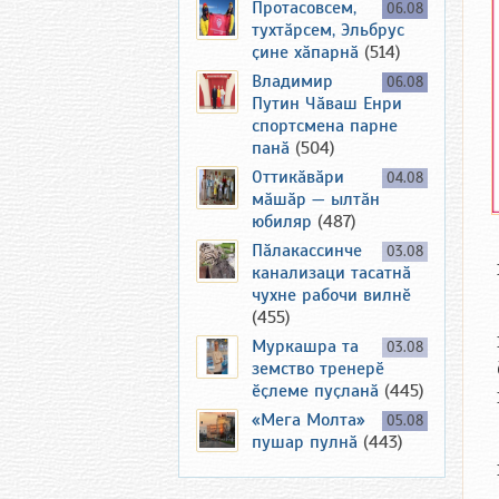
Протасовсем,
06.08
тухтӑрсем, Эльбрус
ҫине хӑпарнӑ
(514)
Владимир
06.08
Путин Чӑваш Енри
спортсмена парне
панӑ
(504)
Оттикӑвӑри
04.08
мӑшӑр — ылтӑн
юбиляр
(487)
Пӑлакассинче
03.08
канализаци тасатнӑ
чухне рабочи вилнӗ
(455)
Муркашра та
03.08
земство тренерӗ
ӗҫлеме пуҫланӑ
(445)
«Мега Молта»
05.08
пушар пулнӑ
(443)