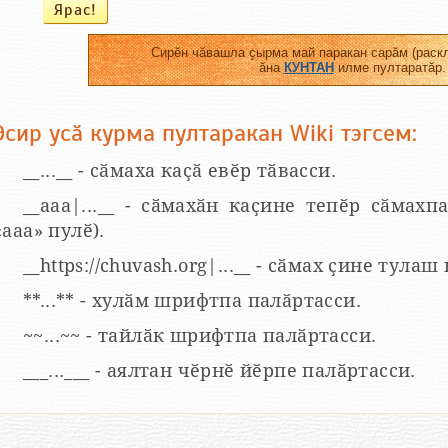
Сирӗн чӑвашла ҫырма май паракан сарӑм (раскл
ӑна
КУНТАН
илме пултаратӑр.
Эсир усӑ курма пултаракан Wiki тэгсем:
__...__ - сӑмаха каҫӑ евӗр тӑвасси.
__aaa|...__ - сӑмахӑн каҫине тепӗр сӑмахпа
«ааа» пулӗ).
__https://chuvash.org|...__ - сӑмах ҫине тулаш
**...** - хулӑм шрифтпа палӑртасси.
~~...~~ - тайлӑк шрифтпа палӑртасси.
___...___ - аялтан чӗрнӗ йӗрпе палӑртасси.