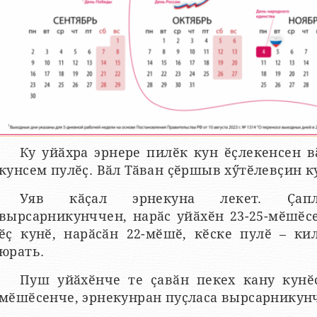
Ку уйӑхра эрнере пилӗк кун ӗҫлекенсен в
кунсем пулӗҫ. Вӑл Тӑван ҫӗршыв хӳтӗлевҫин к
Уяв кӑҫал эрнекуна лекет. Ҫап
вырсарникунччен, нарӑс уйӑхӗн 23-25-мӗшӗс
ӗҫ кунӗ, нарӑсӑн 22-мӗшӗ, кӗске пулӗ – ки
юрать.
Пуш уйӑхӗнче те ҫавӑн пекех кану кунӗс
мӗшӗсенче, эрнекунран пуҫласа вырсарникунч