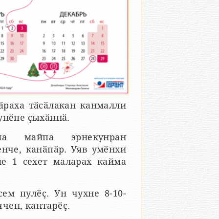
ӑраха тӑсӑлакан канмалли
унӗпе ҫыхӑннӑ.
ла майпа эрнекунран
енче, канӑпӑр. Уяв умӗнхи
ле 1 сехет маларах кайма
ем пулӗҫ. Ун чухне 8-10-
чен, кантарӗҫ.