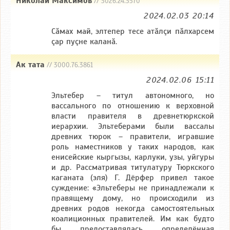
Николай Максимов
// 3026.24.3570
2024.02.03 20:14
Сăмах май, элтепер тесе атăлçи пăлхарсем
çар пуçне каланă.
Ак тата
// 3000.76.3861
2024.02.06 15:11
Эльтебер – титул автономного, но
вассального по отношению к верховной
власти правителя в древнетюркской
иерархии. Эльтеберами были вассалы
древних тюрок – правители, игравшие
роль наместников у таких народов, как
енисейские кыргызы, карлуки, узы, уйгуры
и др. Рассматривая титулатуру Тюркского
каганата (эля) Г. Дёрфер привел такое
суждение: «Эльтеберы не принадлежали к
правящему дому, но происходили из
древних родов некогда самостоятельных
коалиционных правителей. Им как будто
бы предоставлялась определённая