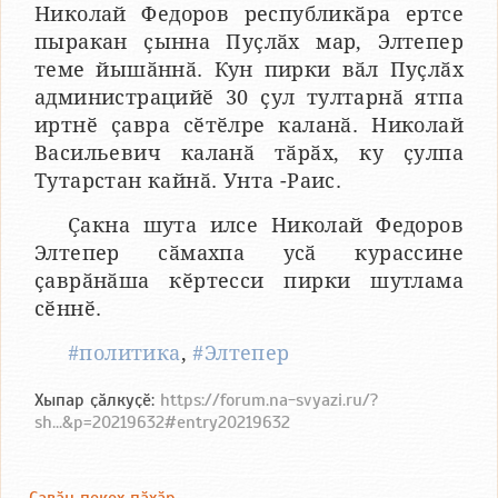
Николай Федоров республикӑра ертсе
пыракан ҫынна Пуҫлӑх мар, Элтепер
теме йышӑннӑ. Кун пирки вӑл Пуҫлӑх
администрацийӗ 30 ҫул тултарнӑ ятпа
иртнӗ ҫавра сӗтӗлре каланӑ. Николай
Васильевич каланӑ тӑрӑх, ку ҫулпа
Тутарстан кайнӑ. Унта -Раис.
Ҫакна шута илсе Николай Федоров
Элтепер сӑмахпа усӑ курассине
ҫаврӑнӑша кӗртесси пирки шутлама
сӗннӗ.
#политика
,
#Элтепер
Хыпар ҫӑлкуҫӗ:
https://forum.na-svyazi.ru/?
sh...&p=20219632#entry20219632