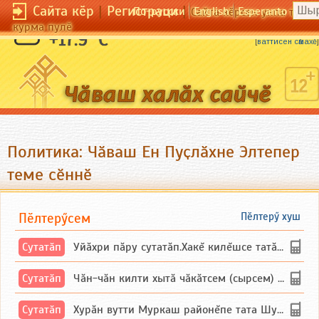
Сайта кӗр
|
Регистраци
|
По-русски
English
Esperanto
Сайта кӗрсен унпа тулли
курма пулӗ
Икӗ куяна хӑвалакан пӗрне те тытайман.
+17.9 °C
[
ваттисен сӑмахӗ
]
Политика: Чӑваш Ен Пуҫлӑхне Элтепер
теме сӗннӗ
Пӗлтерӳсем
Пӗлтерӳ хуш
Сутатӑп
Уйăхри пăру сутатăп.Хакĕ килĕшсе татăлнипе.
Сутатӑп
Чăн-чăн килти хытă чăкăтсем (сырсем) сутатпăр. Вĕсене мăн пыршă (вырăсла сычуг) ...
Сутатӑп
Хурăн вутти Муркаш районĕпе тата Шупашкар районĕнчи Ишлей тăрăхĕпе сутатăп. Ха...