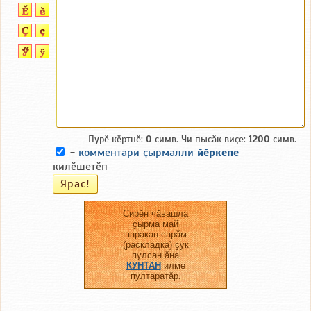
Пурӗ кӗртнӗ:
0
симв. Чи пысӑк виҫе:
1200
симв.
-
комментари ҫырмалли
йӗркепе
килӗшетӗп
Сирӗн чӑвашла
ҫырма май
паракан сарӑм
(раскладка) ҫук
пулсан ӑна
КУНТАН
илме
пултаратӑр.