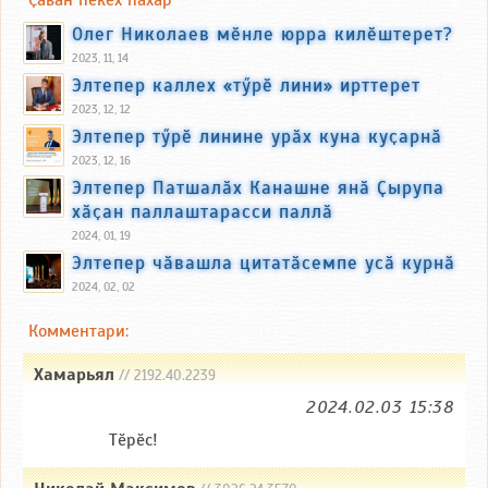
Ҫавӑн пекех пӑхӑр
Олег Николаев мӗнле юрра килӗштерет?
2023, 11, 14
Элтепер каллех «тӳрӗ лини» ирттерет
2023, 12, 12
Элтепер тӳрӗ линине урӑх куна куҫарнӑ
2023, 12, 16
Элтепер Патшалӑх Канашне янӑ Ҫырупа
хӑҫан паллаштарасси паллӑ
2024, 01, 19
Элтепер чӑвашла цитатӑсемпе усӑ курнӑ
2024, 02, 02
Комментари:
Хамарьял
// 2192.40.2239
2024.02.03 15:38
Тӗрӗс!