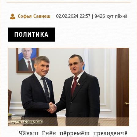
Софья Савнеш
02.02.2024 22:37 | 9426 хут пӑхнӑ
ПОЛИТИКА
cap.ru сӑнӳкерчӗкӗ
Чӑваш Енӗн пӗрремӗш президенчӗ