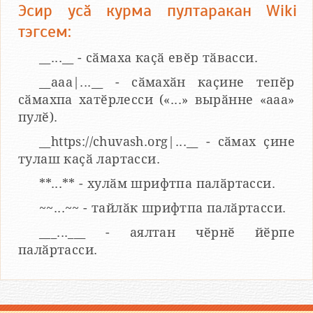
Эсир усӑ курма пултаракан Wiki
тэгсем:
__...__ - сӑмаха каҫӑ евӗр тӑвасси.
__aaa|...__ - сӑмахӑн каҫине тепӗр
сӑмахпа хатӗрлесси («...» вырӑнне «ааа»
пулӗ).
__https://chuvash.org|...__ - сӑмах ҫине
тулаш каҫӑ лартасси.
**...** - хулӑм шрифтпа палӑртасси.
~~...~~ - тайлӑк шрифтпа палӑртасси.
___...___ - аялтан чӗрнӗ йӗрпе
палӑртасси.