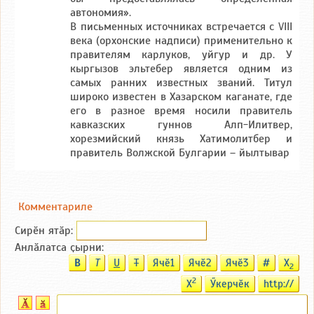
автономия».
В письменных источниках встречается с VIII
века (орхонские надписи) применительно к
правителям карлуков, уйгур и др. У
кыргызов эльтебер является одним из
самых ранних известных званий. Титул
широко известен в Хазарском каганате, где
его в разное время носили правитель
кавказских гуннов Алп-Илитвер,
хорезмийский князь Хатимолитбер и
правитель Волжской Булгарии – йылтывар
Комментариле
Сирӗн ятӑp:
Анлӑлатса ҫырни:
B
T
U
T
Ячӗ1
Ячӗ2
Ячӗ3
#
X
2
2
X
Ӳкерчӗк
http://