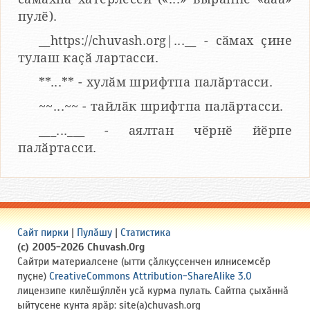
пулӗ).
__https://chuvash.org|...__ - сӑмах ҫине
тулаш каҫӑ лартасси.
**...** - хулӑм шрифтпа палӑртасси.
~~...~~ - тайлӑк шрифтпа палӑртасси.
___...___ - аялтан чӗрнӗ йӗрпе
палӑртасси.
Сайт пирки
|
Пулӑшу
|
Статистика
(c) 2005-2026 Chuvash.Org
Сайтри материалсене (ытти ҫӑлкуҫсенчен илнисемсӗр
пуҫне)
CreativeCommons Attribution-ShareAlike 3.0
лицензипе килӗшӳллӗн усӑ курма пулать. Сайтпа ҫыхӑннӑ
ыйтусене кунта ярӑр: site(a)chuvash.org