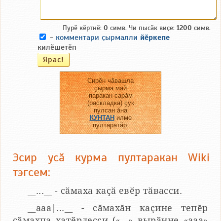
Пурӗ кӗртнӗ:
0
симв. Чи пысӑк виҫе:
1200
симв.
-
комментари ҫырмалли
йӗркепе
килӗшетӗп
Сирӗн чӑвашла
ҫырма май
паракан сарӑм
(раскладка) ҫук
пулсан ӑна
КУНТАН
илме
пултаратӑр.
Эсир усӑ курма пултаракан Wiki
тэгсем:
__...__ - сӑмаха каҫӑ евӗр тӑвасси.
__aaa|...__ - сӑмахӑн каҫине тепӗр
сӑмахпа хатӗрлесси («...» вырӑнне «ааа»