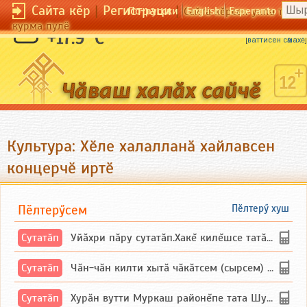
Сайта кӗр
|
Регистраци
|
По-русски
English
Esperanto
Сайта кӗрсен унпа тулли
курма пулӗ
Ҫӑкӑртан асли ҫук.
+17.9 °C
[
ваттисен сӑмахӗ
]
Культура: Хӗле халалланӑ хайлавсен
концерчӗ иртӗ
Пӗлтерӳсем
Пӗлтерӳ хуш
Сутатӑп
Уйăхри пăру сутатăп.Хакĕ килĕшсе татăлнипе.
Сутатӑп
Чăн-чăн килти хытă чăкăтсем (сырсем) сутатпăр. Вĕсене мăн пыршă (вырăсла сычуг) ...
Сутатӑп
Хурăн вутти Муркаш районĕпе тата Шупашкар районĕнчи Ишлей тăрăхĕпе сутатăп. Ха...