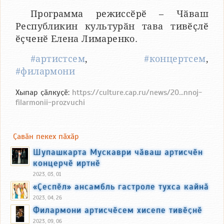
Программа режиссӗрӗ – Чӑваш
Республикин культурӑн тава тивӗҫлӗ
ӗҫченӗ Елена Лимаренко.
#артистсем
,
#концертсем
,
#филармони
Хыпар ҫӑлкуҫӗ:
https://culture.cap.ru/news/20...nnoj-
filarmonii-prozvuchi
Ҫавӑн пекех пӑхӑр
Шупашкарта Мускаври чӑваш артисчӗн
концерчӗ иртнӗ
2023, 03, 01
«Ҫеспӗл» ансамбль гастроле тухса кайнӑ
2023, 04, 26
Филармони артисчӗсем хисепе тивӗҫнӗ
2023, 09, 06