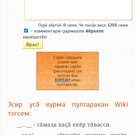
Пурӗ кӗртнӗ:
0
симв. Чи пысӑк виҫе:
1200
симв.
-
комментари ҫырмалли
йӗркепе
килӗшетӗп
Сирӗн чӑвашла
ҫырма май
паракан сарӑм
(раскладка) ҫук
пулсан ӑна
КУНТАН
илме
пултаратӑр.
Эсир усӑ курма пултаракан Wiki
тэгсем:
__...__ - сӑмаха каҫӑ евӗр тӑвасси.