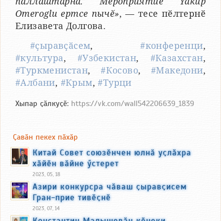
паллаштарнӑ. Мероприятие Yakup
Omeroglu ертсе пычӗ»
, — тесе пӗлтернӗ
Елизавета Долгова.
#ҫыравҫӑсем
,
#конференци
,
#культура
,
#Узбекистан
,
#Казахстан
,
#Туркменистан
,
#Косово
,
#Македони
,
#Албани
,
#Крым
,
#Турци
Хыпар ҫӑлкуҫӗ:
https://vk.com/wall542206639_1839
Ҫавӑн пекех пӑхӑр
Китай Совет союзӗнчен юлнӑ уҫлӑхра
хӑйӗн вӑйне ӳстерет
2023, 05, 18
Азири конкурсра чӑваш ҫыравҫисем
Гран-прие тивӗҫнӗ
2023, 07, 14
Константин Малышевӑн кӗнеки