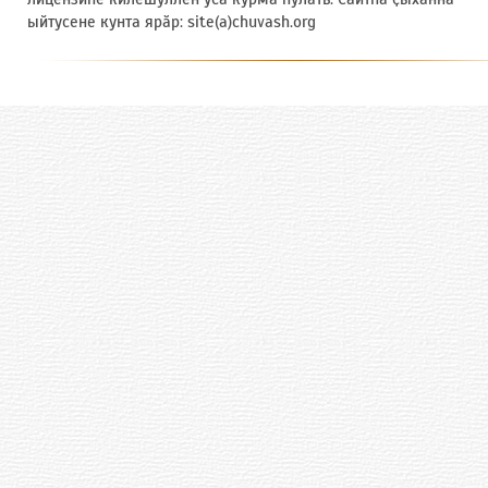
ыйтусене кунта ярӑр: site(a)chuvash.org