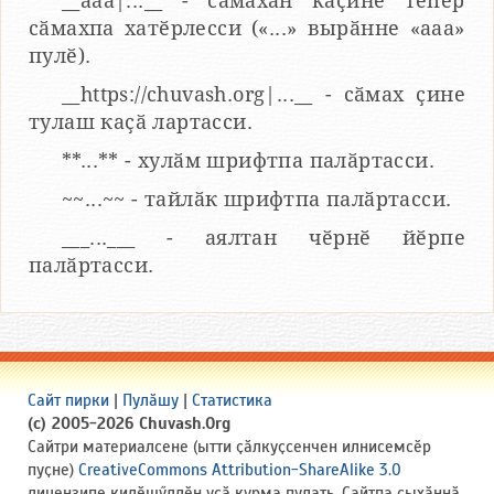
__aaa|...__ - сӑмахӑн каҫине тепӗр
сӑмахпа хатӗрлесси («...» вырӑнне «ааа»
пулӗ).
__https://chuvash.org|...__ - сӑмах ҫине
тулаш каҫӑ лартасси.
**...** - хулӑм шрифтпа палӑртасси.
~~...~~ - тайлӑк шрифтпа палӑртасси.
___...___ - аялтан чӗрнӗ йӗрпе
палӑртасси.
Сайт пирки
|
Пулӑшу
|
Статистика
(c) 2005-2026 Chuvash.Org
Сайтри материалсене (ытти ҫӑлкуҫсенчен илнисемсӗр
пуҫне)
CreativeCommons Attribution-ShareAlike 3.0
лицензипе килӗшӳллӗн усӑ курма пулать. Сайтпа ҫыхӑннӑ