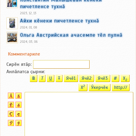
пичетленсе тухнӑ
2023, 12, 13
Айхи кӗнеки пичетленсе тухнӑ
2024, 01, 08
Ольга Австрийская ачасемпе тӗл пулнӑ
2024, 03, 06
Комментариле
Сирӗн ятӑp:
Анлӑлатса ҫырни:
B
T
U
T
Ячӗ1
Ячӗ2
Ячӗ3
#
X
2
2
X
Ӳкерчӗк
http://