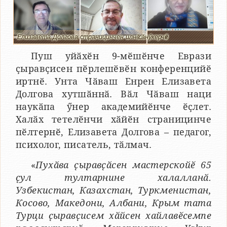
Елизавета Долгова страницинчен илнӗ сӑнӳкерчӗк
Пуш уйӑхӗн 9-мӗшӗнче Еврази
ҫыравҫисен пӗрлешӗвӗн конференцийӗ
иртнӗ. Унта Чӑваш Енрен Елизавета
Долгова хутшӑннӑ. Вӑл Чӑваш наци
наукӑпа ӳнер академийӗнче ӗҫлет.
Халӑх тетелӗнчи хӑйӗн страницинче
пӗлтернӗ, Елизавета Долгова – педагог,
психолог, писатель, тӑлмач.
«
Пухӑва ҫыравҫӑсен мастерскойӗ 65
ҫул тултарнине халалланӑ.
Узбекистан, Казахстан, Туркменистан,
Косово, Македони, Албани, Крым тата
Турци ҫыравҫисем хӑйсен хайлавӗсемпе