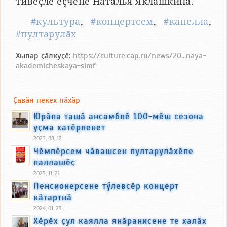
тивӗҫлӗ ӗҫченӗ Наталья Яклашкина.
#культура
,
#концертсем
,
#капелла
,
#пултарулӑх
Хыпар ҫӑлкуҫӗ:
https://culture.cap.ru/news/20...naya-
akademicheskaya-simf
Ҫавӑн пекех пӑхӑр
Юрӑпа ташӑ ансамблӗ 100-мӗш сезона
уҫма хатӗрленет
2023, 08, 12
Чӗмпӗрсем чӑвашсен пултарулӑхӗпе
паллашӗҫ
2023, 11, 21
Пенсионерсене тӳлевсӗр концерт
кӑтартнӑ
2024, 01, 23
Хӗрӗх ҫул каялла янӑранисене те халӑх