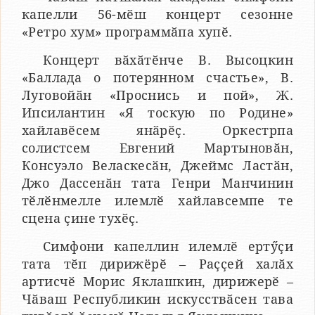
капелли 56-мӗш концерт сезонне
«Ретро хум» программӑпа хупӗ.
Концерт вӑхӑтӗнче В. Высоцкин
«Баллада о потерянном счастье», В.
Луговойӑн «Проснись и пой», Ж.
Ипсилантин «Я тоскую по Родине»
хайлавӗсем янӑрӗҫ. Оркестрпа
солистсем Евгений Мартыновӑн,
Консуэло Веласкесӑн, Джеймс Ластӑн,
Джо Дассенӑн тата Генри Манчинин
тӗлӗнмелле илемлӗ хайлавсемпе те
сцена ҫине тухӗҫ.
Симфони капеллин илемлӗ ертӳҫи
тата тӗп дирижёрӗ – Раҫҫей халӑх
артисчӗ Морис Яклашкин, дирижерӗ –
Чӑваш Республикин искусствӑсен тава