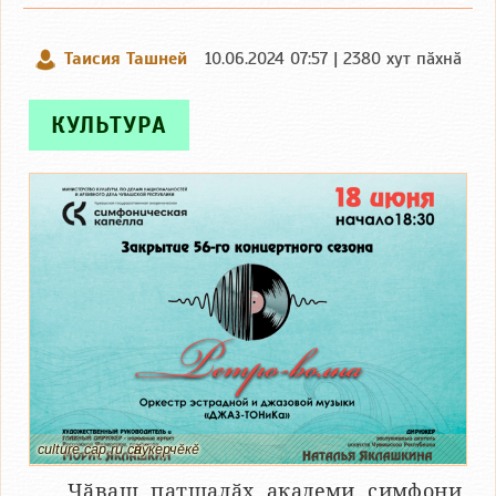
Таисия Ташней
10.06.2024 07:57 | 2380 хут пӑхнӑ
КУЛЬТУРА
culture.cap.ru сӑнӳкерчӗкӗ
Чӑваш патшалӑх академи симфони