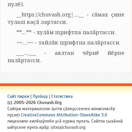
пулӗ).
__https://chuvash.org|...__ - сӑмах ҫине
тулаш каҫӑ лартасси.
**...** - хулӑм шрифтпа палӑртасси.
~~...~~ - тайлӑк шрифтпа палӑртасси.
___...___ - аялтан чӗрнӗ йӗрпе
палӑртасси.
Сайт пирки
|
Пулӑшу
|
Статистика
(c) 2005-2026 Chuvash.Org
Сайтри материалсене (ытти ҫӑлкуҫсенчен илнисемсӗр
пуҫне)
CreativeCommons Attribution-ShareAlike 3.0
лицензипе килӗшӳллӗн усӑ курма пулать. Сайтпа ҫыхӑннӑ
ыйтусене кунта ярӑр: site(a)chuvash.org