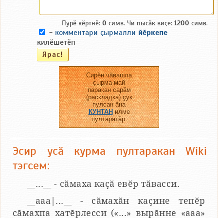
Пурӗ кӗртнӗ:
0
симв. Чи пысӑк виҫе:
1200
симв.
-
комментари ҫырмалли
йӗркепе
килӗшетӗп
Сирӗн чӑвашла
ҫырма май
паракан сарӑм
(раскладка) ҫук
пулсан ӑна
КУНТАН
илме
пултаратӑр.
Эсир усӑ курма пултаракан Wiki
тэгсем:
__...__ - сӑмаха каҫӑ евӗр тӑвасси.
__aaa|...__ - сӑмахӑн каҫине тепӗр
сӑмахпа хатӗрлесси («...» вырӑнне «ааа»