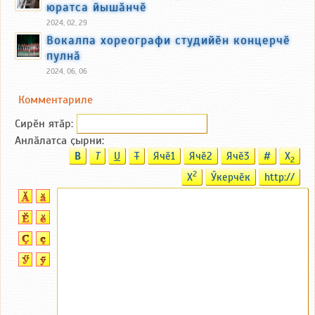
юратса йышӑнчӗ
2024, 02, 29
Вокалпа хореографи студийӗн концерчӗ
пулнӑ
2024, 06, 06
Комментариле
Сирӗн ятӑp:
Анлӑлатса ҫырни:
B
T
U
T
Ячӗ1
Ячӗ2
Ячӗ3
#
X
2
2
X
Ӳкерчӗк
http://