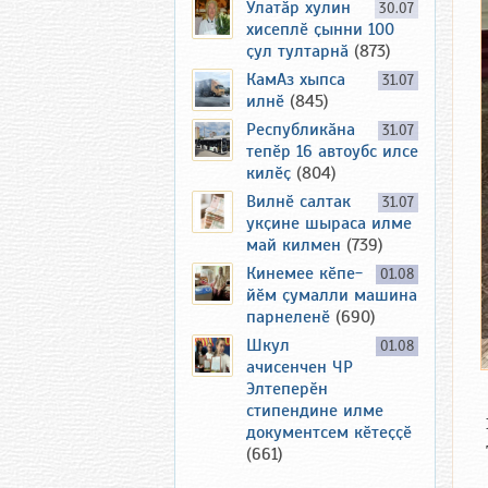
Улатӑр хулин
30.07
хисеплӗ ҫынни 100
ҫул тултарнӑ
(873)
КамАз хыпса
31.07
илнӗ
(845)
Республикӑна
31.07
тепӗр 16 автоубс илсе
килӗҫ
(804)
Вилнӗ салтак
31.07
укҫине шыраса илме
май килмен
(739)
Кинемее кӗпе-
01.08
йӗм ҫумалли машина
парнеленӗ
(690)
Шкул
01.08
ачисенчен ЧР
Элтеперӗн
стипендине илме
документсем кӗтеҫҫӗ
(661)