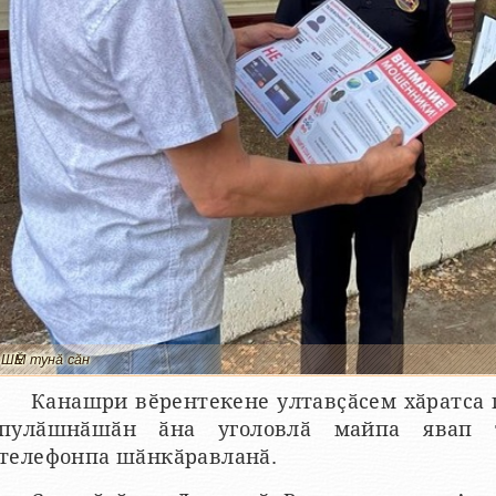
ШӖМ тунӑ сӑн
Канашри вӗрентекене ултавҫӑсем хӑратса 
пулӑшнӑшӑн ӑна уголовлӑ майпа явап т
телефонпа шӑнкӑравланӑ.