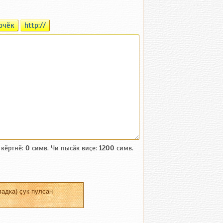
рчӗк
http://
 кӗртнӗ:
0
симв. Чи пысӑк виҫе:
1200
симв.
адка) ҫук пулсан