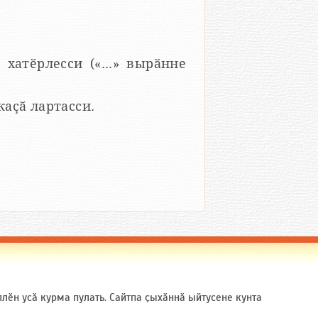
 хатӗрлесси («...» вырӑнне
 каҫӑ лартасси.
ӗн усӑ курма пулать. Сайтпа ҫыхӑннӑ ыйтусене кунта