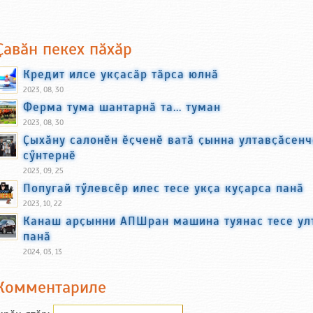
Ҫавӑн пекех пӑхӑр
Кредит илсе укҫасӑр тӑрса юлнӑ
2023, 08, 30
Ферма тума шантарнӑ та... туман
2023, 08, 30
Ҫыхӑну салонӗн ӗҫченӗ ватӑ ҫынна ултавҫӑсенч
сӳнтернӗ
2023, 09, 25
Попугай тӳлевсӗр илес тесе укҫа куҫарса панӑ
2023, 10, 22
Канаш арҫынни АПШран машина туянас тесе улт
панӑ
2024, 03, 13
Комментариле