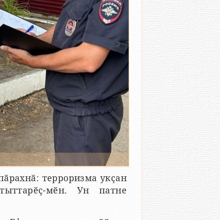
пӑрахнӑ: терроризма укҫан
ыттарӗҫ-мӗн. Ун патне