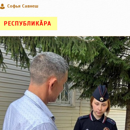
Софья Савнеш
РЕСПУБЛИКӐРА