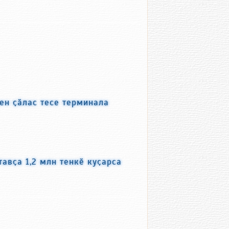
ен ҫӑлас тесе терминала
авҫа 1,2 млн тенкӗ куҫарса