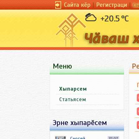
Сайта кӗр
|
Регистраци
|
Са
+20.5 °C
Меню
Ре
Хыпарсем
Статьясем
Эрне хыпарӗсем
Сергей