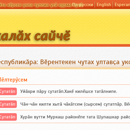
По-русски
English
Espera
йта кӗрсен унпа туллин усӑ курма пулӗ
спубликӑра: Вӗрентекен чутах ултавҫа ук
Пӗлтерӳсем
Сутатӑп
Уйăхри пăру сутатăп.Хакĕ килĕшсе татăлнипе.
Сутатӑп
Чăн-чăн килти хытă чăкăтсем (сырсем) сутатпăр. Вĕсе
Сутатӑп
Хурăн вутти Муркаш районĕпе тата Шупашкар районĕнч