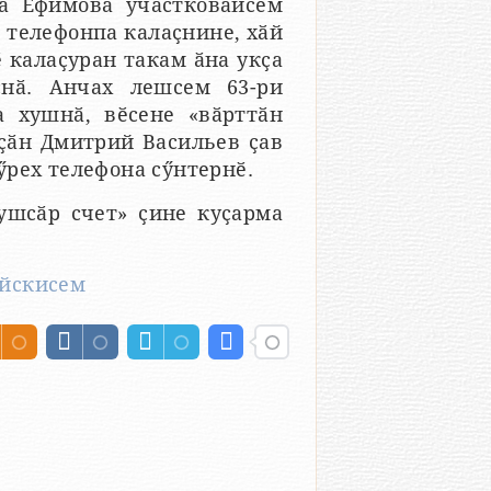
а Ефимова участковӑйсем
а телефонпа калаҫнине, хӑй
 калаҫуран такам ӑна укҫа
нӑ. Анчах лешсем 63-ри
 хушнӑ, вӗсене «вӑрттӑн
ҫӑн Дмитрий Васильев ҫав
ӳрех телефона сӳнтернӗ.
ушсӑр счет» ҫине куҫарма
йскисем