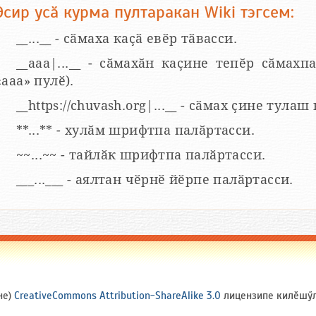
Эсир усӑ курма пултаракан Wiki тэгсем:
__...__ - сӑмаха каҫӑ евӗр тӑвасси.
__aaa|...__ - сӑмахӑн каҫине тепӗр сӑмахпа
«ааа» пулӗ).
__https://chuvash.org|...__ - сӑмах ҫине тулаш
**...** - хулӑм шрифтпа палӑртасси.
~~...~~ - тайлӑк шрифтпа палӑртасси.
___...___ - аялтан чӗрнӗ йӗрпе палӑртасси.
не)
CreativeCommons Attribution-ShareAlike 3.0
лицензипе килӗшӳлл