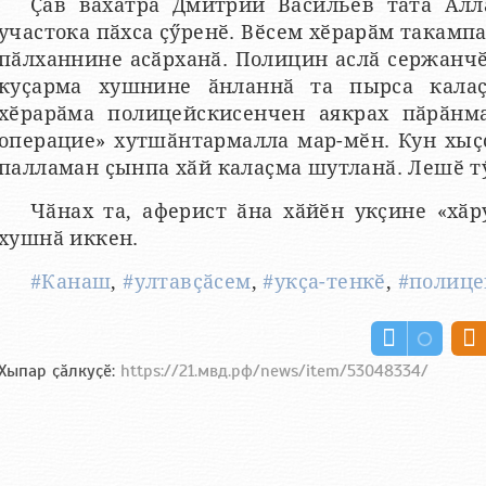
Ҫав вӑхӑтра Дмитрий Васильев тата Алл
участока пӑхса ҫӳренӗ. Вӗсем хӗрарӑм такамп
пӑлханнине асӑрханӑ. Полицин аслӑ сержанчӗ
куҫарма хушнине ӑнланнӑ та пырса калаҫ
хӗрарӑма полицейскисенчен аякрах пӑрӑнма
операцие» хутшӑнтармалла мар-мӗн. Кун хыҫ
палламан ҫынпа хӑй калаҫма шутланӑ. Лешӗ т
Чӑнах та, аферист ӑна хӑйӗн укҫине «хӑр
хушнӑ иккен.
#Канаш
,
#ултавҫӑсем
,
#укҫа-тенкӗ
,
#полице
Хыпар ҫӑлкуҫӗ:
https://21.мвд.рф/news/item/53048334/