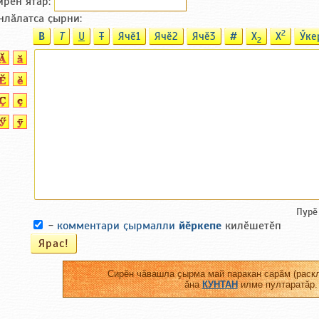
ирӗн ятӑp:
нлӑлатса ҫырни:
2
B
T
U
T
Ячӗ1
Ячӗ2
Ячӗ3
#
X
X
Ӳке
2
Пурӗ
-
комментари ҫырмалли
йӗркепе
килӗшетӗп
Сирӗн чӑвашла ҫырма май паракан сарӑм (раскл
ӑна
КУНТАН
илме пултаратӑр.