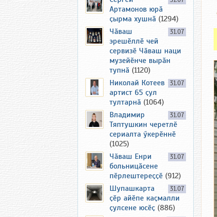
31.07
Артамонов юрӑ
ҫырма хушнӑ
(1294)
Чӑваш
31.07
эрешӗллӗ чей
сервизӗ Чӑваш наци
музейӗнче вырӑн
тупнӑ
(1120)
Николай Котеев
31.07
артист 65 ҫул
тултарнӑ
(1064)
Владимир
31.07
Тяптушкин черетлӗ
сериалта ӳкерӗннӗ
(1025)
Чӑваш Енри
31.07
больницӑсене
пӗрлештереҫҫӗ
(912)
Шупашкарта
31.07
ҫӗр айӗпе каҫмалли
ҫулсене юсӗҫ
(886)