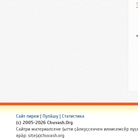
Сайт пирки
|
Пулӑшу
|
Статистика
(c) 2005-2026 Chuvash.Org
Сайтри материалсене (ытти ҫӑлкуҫсенчен илнисемсӗр пуҫ
ярӑр: site(a)chuvash.org