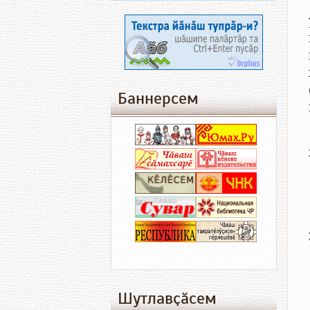
Баннерсем
Шутлавҫӑсем