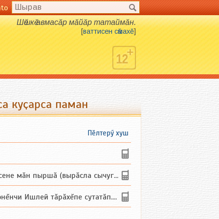
nto
Шӗшкӗ авмасӑр мӑйӑр татаймӑн.
[
ваттисен сӑмахӗ
]
са куҫарса паман
Пӗлтерӳ хуш
не мăн пыршă (вырăсла сычуг) ...
и Ишлей тăрăхĕпе сутатăп. Ха...