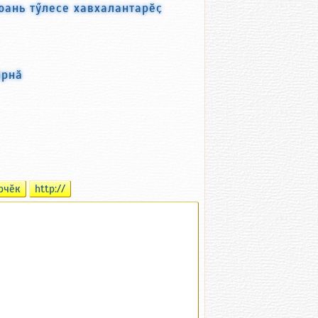
юань тӳлесе хавхалантарӗҫ
ӑрнӑ
рчӗк
http://