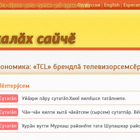
По-русски
English
Espera
йта кӗрсен унпа туллин усӑ курма пулӗ
кономика: «TCL» брендлӑ телевизорсемсӗ
Пӗлтерӳсем
Сутатӑп
Уйăхри пăру сутатăп.Хакĕ килĕшсе татăлнипе.
Сутатӑп
Чăн-чăн килти хытă чăкăтсем (сырсем) сутатпăр. Вĕсе
Сутатӑп
Хурăн вутти Муркаш районĕпе тата Шупашкар районĕнч