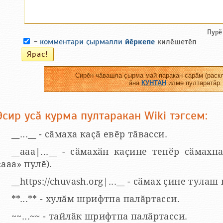
Пурӗ
-
комментари ҫырмалли
йӗркепе
килӗшетӗп
Сирӗн чӑвашла ҫырма май паракан сарӑм (раскл
ӑна
КУНТАН
илме пултаратӑр.
Эсир усӑ курма пултаракан Wiki тэгсем:
__...__ - сӑмаха каҫӑ евӗр тӑвасси.
__aaa|...__ - сӑмахӑн каҫине тепӗр сӑмахпа
«ааа» пулӗ).
__https://chuvash.org|...__ - сӑмах ҫине тулаш
**...** - хулӑм шрифтпа палӑртасси.
~~...~~ - тайлӑк шрифтпа палӑртасси.