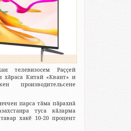
ан телевизосем Раҫҫей
н хӑраса Китай «Квант» и
кен производительсене
унччен парса тӑма пӑрахнӑ
захстанра туса кӑларма
тавар хакӗ 10-20 процент