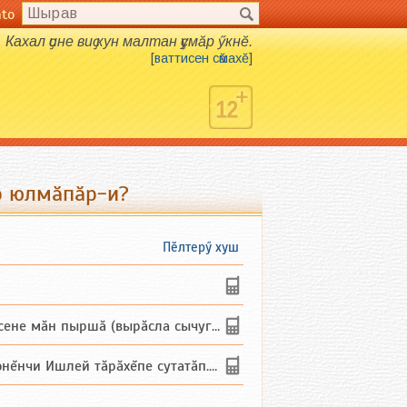
nto
Кахал ҫине виҫ кун малтан ҫумӑр ӳкнӗ.
[
ваттисен сӑмахӗ
]
р юлмӑпӑр-и?
Пӗлтерӳ хуш
не мăн пыршă (вырăсла сычуг) ...
и Ишлей тăрăхĕпе сутатăп. Ха...