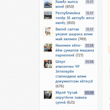
КамАз хыпса
31.07
илнӗ
(850)
Республикӑна
31.07
тепӗр 16 автоубс илсе
килӗҫ
(810)
Вилнӗ салтак
31.07
укҫине шыраса илме
май килмен
(749)
Кинемее кӗпе-
01.08
йӗм ҫумалли машина
парнеленӗ
(727)
Шкул
01.08
ачисенчен ЧР
Элтеперӗн
стипендине илме
документсем кӗтеҫҫӗ
(676)
Хӗрлӗ Чутай
03.08
округӗнче лавкка
ҫуннӑ
(621)