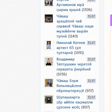
31.07
Артамонов юрӑ
ҫырма хушнӑ
(1306)
Чӑваш
31.07
эрешӗллӗ чей
сервизӗ Чӑваш наци
музейӗнче вырӑн
тупнӑ
(1140)
Николай Котеев
31.07
артист 65 ҫул
тултарнӑ
(1091)
Владимир
31.07
Тяптушкин черетлӗ
сериалта ӳкерӗннӗ
(1036)
Чӑваш Енри
31.07
больницӑсене
пӗрлештереҫҫӗ
(937)
Шупашкарта
31.07
ҫӗр айӗпе каҫмалли
ҫулсене юсӗҫ
(897)