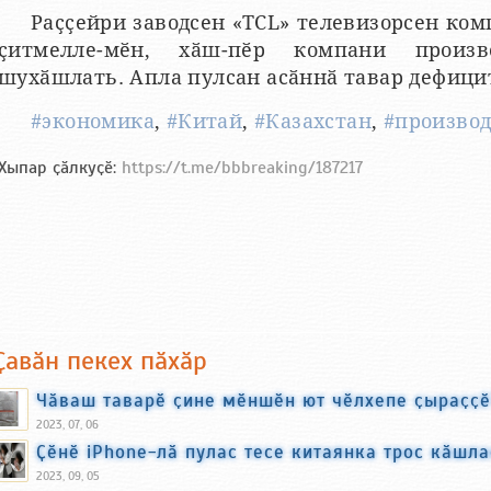
Раҫҫейри заводсен «TCL» телевизорсен ко
ҫитмелле-мӗн, хӑш-пӗр компани произв
шухӑшлать. Апла пулсан асӑннӑ тавар дефици
#экономика
,
#Китай
,
#Казахстан
,
#производ
Хыпар ҫӑлкуҫӗ:
https://t.me/bbbreaking/187217
Ҫавӑн пекех пӑхӑр
Чӑваш таварӗ ҫине мӗншӗн ют чӗлхепе ҫыраҫҫӗ
2023, 07, 06
Ҫӗнӗ iPhone-лӑ пулас тесе китаянка трос кӑшла
2023, 09, 05