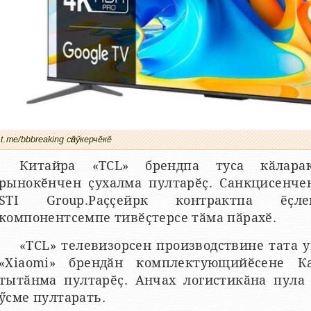
t.me/bbbreaking сӑнӳкерчӗкӗ
Китайра «TCL» брендпа туса кӑларак
рынокӗнчен ҫухалма пултарӗҫ. Санкцисенче
STI Group.Раҫҫейрк контрактпа ӗҫле
компонентсемпе тивӗҫтерсе тӑма пӑрахӗ.
«TCL» телевизорсен производствине тата 
«Xiaomi» брендӑн комплектующийӗсене Ка
тытӑнма пултарӗҫ. Анчах логистикӑна пула 
ӳсме пултарать.