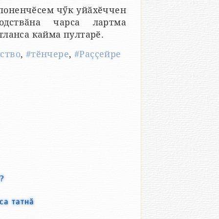
мпоненчӗсем чӳк уйӑхӗччен
одствӑна чарса лартма
тланса кайма пултарӗ.
ство
,
#тӗнчере
,
#Раҫҫейре
?
са татнӑ