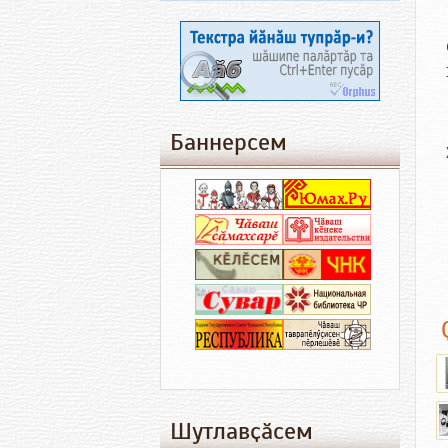
Баннерсем
Шутлавҫӑсем