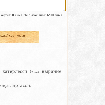
 кӗртнӗ:
0
симв. Чи пысӑк виҫе:
1200
симв.
адка) ҫук пулсан
 хатӗрлесси («...» вырӑнне
 каҫӑ лартасси.