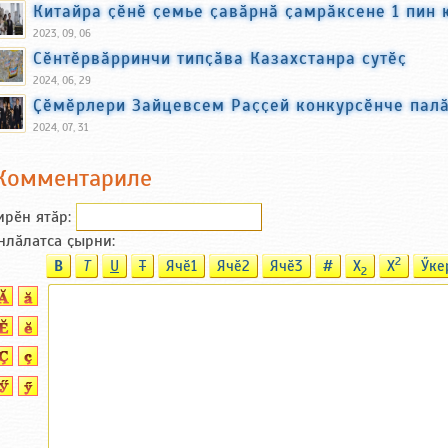
Китайра ҫӗнӗ ҫемье ҫавӑрнӑ ҫамрӑксене 1 пин 
2023, 09, 06
Сӗнтӗрвӑрринчи типҫӑва Казахстанра сутӗҫ
2024, 06, 29
Ҫӗмӗрлери Зайцевсем Раҫҫей конкурсӗнче пал
2024, 07, 31
Комментариле
ирӗн ятӑp:
нлӑлатса ҫырни:
2
B
T
U
T
Ячӗ1
Ячӗ2
Ячӗ3
#
X
X
Ӳке
2