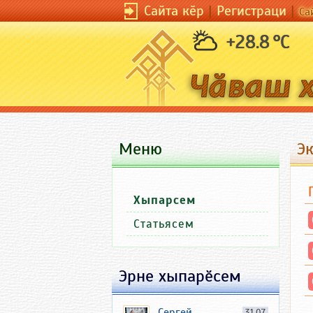
Сайта кӗр
|
Регистраци
|
Са
+28.8 °C
Меню
Э
Хыпарсем
Статьясем
Эрне хыпарӗсем
Сергей