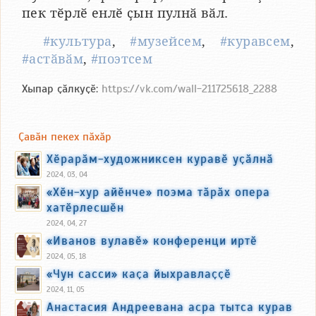
пек тӗрлӗ енлӗ ҫын пулнӑ вӑл.
#культура
,
#музейсем
,
#куравсем
,
#астӑвӑм
,
#поэтсем
Хыпар ҫӑлкуҫӗ:
https://vk.com/wall-211725618_2288
Ҫавӑн пекех пӑхӑр
Хӗрарӑм-художниксен куравӗ уҫӑлнӑ
2024, 03, 04
«Хӗн-хур айӗнче» поэма тӑрӑх опера
хатӗрлесшӗн
2024, 04, 27
«Иванов вулавӗ» конференци иртӗ
2024, 05, 18
«Чун сасси» каҫа йыхравлаҫҫӗ
2024, 11, 05
Анастасия Андреевана асра тытса курав