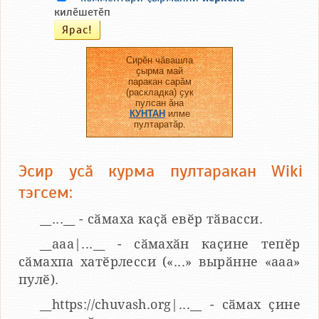
килӗшетӗп
Сирӗн чӑвашла
ҫырма май
паракан сарӑм
(раскладка) ҫук
пулсан ӑна
КУНТАН
илме
пултаратӑр.
Эсир усӑ курма пултаракан Wiki
тэгсем:
__...__ - сӑмаха каҫӑ евӗр тӑвасси.
__aaa|...__ - сӑмахӑн каҫине тепӗр
сӑмахпа хатӗрлесси («...» вырӑнне «ааа»
пулӗ).
__https://chuvash.org|...__ - сӑмах ҫине