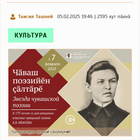
Таисия Ташней
05.02.2025 19:46 | 2395 хут пӑхнӑ
КУЛЬТУРА
Литература музейӗн сӑнӳкерчӗкӗ