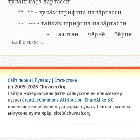
тулаш каҫӑ лартасси.
**...** - хулӑм шрифтпа палӑртасси.
~~...~~ - тайлӑк шрифтпа палӑртасси.
___...___ - аялтан чӗрнӗ йӗрпе
палӑртасси.
Сайт пирки
|
Пулӑшу
|
Статистика
(c) 2005-2026 Chuvash.Org
Сайтри материалсене (ытти ҫӑлкуҫсенчен илнисемсӗр
пуҫне)
CreativeCommons Attribution-ShareAlike 3.0
лицензипе килӗшӳллӗн усӑ курма пулать. Сайтпа ҫыхӑннӑ
ыйтусене кунта ярӑр: site(a)chuvash.org