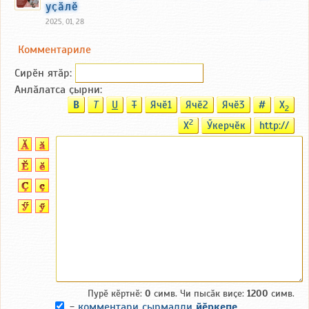
уҫӑлӗ
2025, 01, 28
Комментариле
Сирӗн ятӑp:
Анлӑлатса ҫырни:
B
T
U
T
Ячӗ1
Ячӗ2
Ячӗ3
#
X
2
2
X
Ӳкерчӗк
http://
Пурӗ кӗртнӗ:
0
симв. Чи пысӑк виҫе:
1200
симв.
-
комментари ҫырмалли
йӗркепе