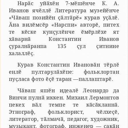
Нарӑс уйӑхӗн 7-мӗшӗнче К. А.
Иванов ячӗллӗ Литература музейӗнче
«Чӑваш позийӗн ҫӑлтӑрӗ» курав уҫӑлӗ.
Ӑна вилӗмсӗр «Нарспи» авторӗ, питех
те кӗске кунҫулӗнче ӗмӗрлӗхе ят
хӑварнӑ Константин Иванов
ҫуралнӑранпа 135 ҫул ҫитнине
халаллӗҫ.
Курав Константин Ивановӑн тӗрлӗ
енлӗ пултарулӑхӗпе: фольклортан
пуҫласа фото ӗҫӗ таран —паллаштарӗ.
Чӑваш яшӗн идеалӗ Леонардо да
Винчи пулнӑ иккен. Михаил Лермонтов
пекех вӑл темпе те кӑсӑкланнӑ.
Этнограф, фольклорист, чӗлхеҫӗ,
литератор, тӑлмачӑ, педагог, художник,
музыкант, фотограф, инженер — ҫакӑн