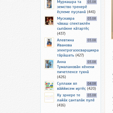
Муркашра та
03.08
земство тренерӗ
ӗҫлеме пуҫланӑ
(441)
Мускавра
03.08
чӑваш спектаклӗн
сыпӑкне кӑтартӗҫ
(437)
Алевтина
03.08
Иванова
электрогазосварщикра
тӑрӑшать
(427)
Анна
03.08
Тумалановӑн кӗнеки
пичетленсе тухнӑ
(426)
Суллахи ял
04.08
вӑййисем иртӗҫ
(420)
Ку эрнере те
03.08
лайӑх ҫанталӑк пулӗ
(416)