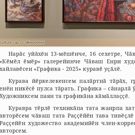
culture.cap.ru сӑнӳкерчӗкӗ
Нарӑс уйӑхӗн 13-мӗшӗнче, 16 сехетре, Ч
«Кӗмӗл ӗмӗр» галерейинче Чӑваш Енри худ
хайлавӗсен «Графика - 2025» куравӗ уҫӑлӗ.
Курава йӗркелекенсем палӑртнӑ тӑрӑх, 
енӗн никӗсӗ пулса тӑрать. Графика – сӑнарлӑ 
Художниксем паян та графикӑна кӑмӑллаҫҫӗ.
Куравра тӗрлӗ техникӑпа тата жанрпа хат
авторӗсем чӑваш тата Раҫҫӗйӗн тава тивӗҫлӗ
Раҫҫейӗн художество академийӗн член-корре
авторсем.