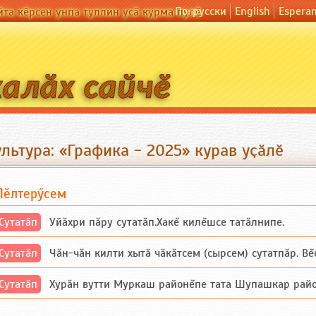
По-русски
English
Espera
йта кӗрсен унпа туллин усӑ курма пулӗ
льтура: «Графика - 2025» курав уҫӑлӗ
Пӗлтерӳсем
Сутатӑп
Уйăхри пăру сутатăп.Хакĕ килĕшсе татăлнипе.
Сутатӑп
Чăн-чăн килти хытă чăкăтсем (сырсем) сутатпăр. Вĕсе
Сутатӑп
Хурăн вутти Муркаш районĕпе тата Шупашкар районĕнч