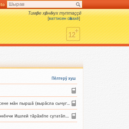
nto
Тимӗре хӗрнӗ чух туптаҫҫӗ.
[
ваттисен сӑмахӗ
]
Пӗлтерӳ хуш
не мăн пыршă (вырăсла сычуг) ...
и Ишлей тăрăхĕпе сутатăп. Ха...