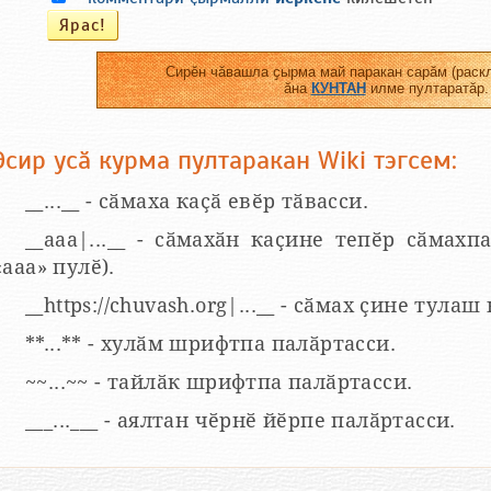
Сирӗн чӑвашла ҫырма май паракан сарӑм (раскл
ӑна
КУНТАН
илме пултаратӑр.
Эсир усӑ курма пултаракан Wiki тэгсем:
__...__ - сӑмаха каҫӑ евӗр тӑвасси.
__aaa|...__ - сӑмахӑн каҫине тепӗр сӑмахпа
«ааа» пулӗ).
__https://chuvash.org|...__ - сӑмах ҫине тулаш
**...** - хулӑм шрифтпа палӑртасси.
~~...~~ - тайлӑк шрифтпа палӑртасси.
___...___ - аялтан чӗрнӗ йӗрпе палӑртасси.