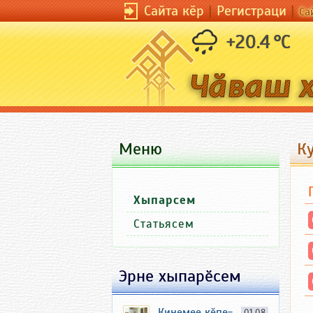
Сайта кӗр
|
Регистраци
|
Са
+20.4 °C
Меню
Ку
Хыпарсем
Статьясем
Эрне хыпарӗсем
Кинемее кӗпе-