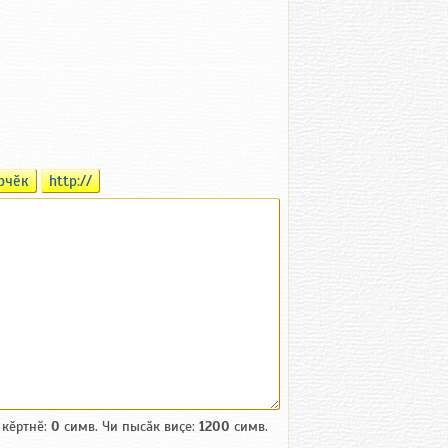
рчӗк
http://
 кӗртнӗ:
0
симв. Чи пысӑк виҫе:
1200
симв.