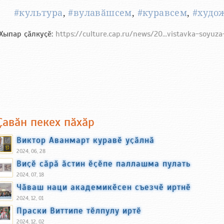
#культура
,
#вулавӑшсем
,
#куравсем
,
#худо
Хыпар ҫӑлкуҫӗ:
https://culture.cap.ru/news/20...vistavka-soyuz
Ҫавӑн пекех пӑхӑр
Виктор Аванмарт куравӗ уҫӑлнӑ
2024, 06, 28
Виҫӗ сӑрӑ ӑстин ӗҫӗпе паллашма пулать
2024, 07, 18
Чӑваш наци академикӗсен съезчӗ иртнӗ
2024, 12, 01
Праски Виттипе тӗлпулу иртӗ
2024, 12, 02