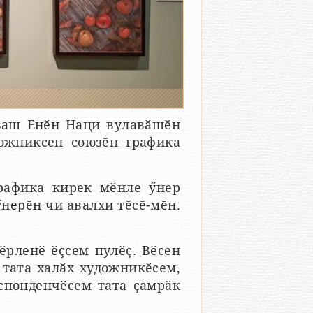
ӑваш Енӗн Наци вулавӑшӗн
ожниксен союзӗн графика
графика кирек мӗнле ӳнер
ӳнерӗн чи авалхи тӗсӗ-мӗн.
ӗрленӗ ӗҫсем пулӗҫ. Вӗсен
 тата халӑх художникӗсем,
спонденчӗсем тата ҫамрӑк