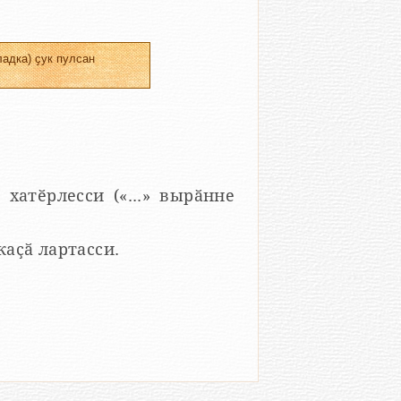
адка) ҫук пулсан
 хатӗрлесси («...» вырӑнне
 каҫӑ лартасси.