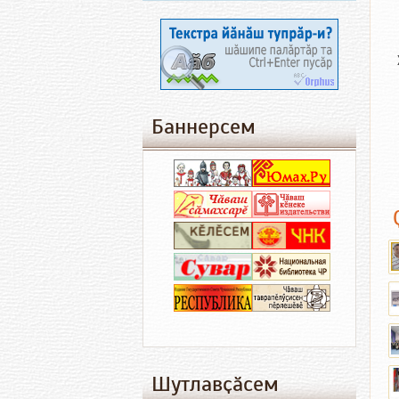
Баннерсем
Шутлавҫӑсем