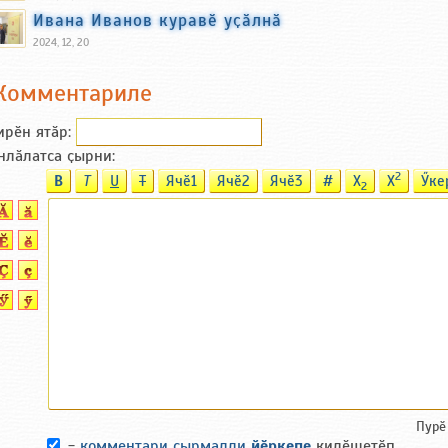
Ивана Иванов куравӗ уҫӑлнӑ
2024, 12, 20
Комментариле
ирӗн ятӑp:
нлӑлатса ҫырни:
2
B
T
U
T
Ячӗ1
Ячӗ2
Ячӗ3
#
X
X
Ӳке
2
Пурӗ
-
комментари ҫырмалли
йӗркепе
килӗшетӗп