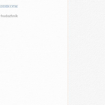
жниксем
a-hudozhnik