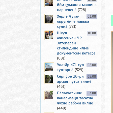
01.08
йӗм ҫумалли машина
парнеленӗ
(728)
Хӗрлӗ Чутай
03.08
округӗнче лавкка
ҫуннӑ
(721)
Шкул
01.08
ачисенчен ЧР
Элтеперӗн
стипендине илме
документсем кӗтеҫҫӗ
(681)
Улатӑр 474 ҫул
02.08
тултарнӑ
(529)
Ҫӗрпӳре 26-ри
05.08
арҫын путса вилнӗ
(461)
Пӑлакассинче
03.08
канализаци тасатнӑ
чухне рабочи вилнӗ
(449)