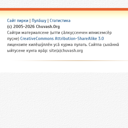
Сайт пирки
|
Пулӑшу
|
Статистика
(c) 2005-2026 Chuvash.Org
Сайтри материалсене (ытти ҫӑлкуҫсенчен илнисемсӗр
пуҫне)
CreativeCommons Attribution-ShareAlike 3.0
лицензипе килӗшӳллӗн усӑ курма пулать. Сайтпа ҫыхӑннӑ
ыйтусене кунта ярӑр: site(a)chuvash.org