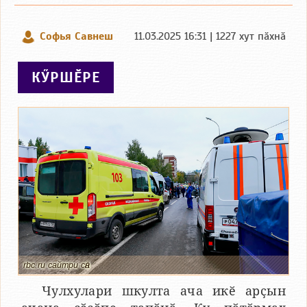
Софья Савнеш
11.03.2025 16:31 | 1227 хут пӑхнӑ
КӲРШӖРЕ
rbc.ru сайтри сӑн
Чулхулари шкулта ача икӗ арҫын