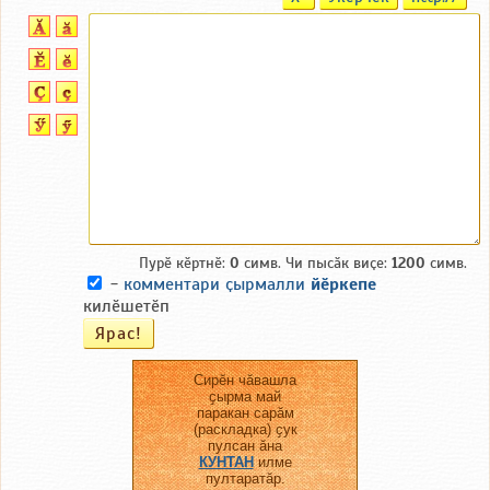
Пурӗ кӗртнӗ:
0
симв. Чи пысӑк виҫе:
1200
симв.
-
комментари ҫырмалли
йӗркепе
килӗшетӗп
Сирӗн чӑвашла
ҫырма май
паракан сарӑм
(раскладка) ҫук
пулсан ӑна
КУНТАН
илме
пултаратӑр.