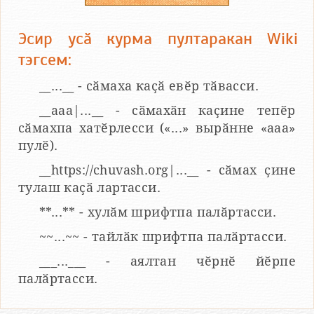
Эсир усӑ курма пултаракан Wiki
тэгсем:
__...__ - сӑмаха каҫӑ евӗр тӑвасси.
__aaa|...__ - сӑмахӑн каҫине тепӗр
сӑмахпа хатӗрлесси («...» вырӑнне «ааа»
пулӗ).
__https://chuvash.org|...__ - сӑмах ҫине
тулаш каҫӑ лартасси.
**...** - хулӑм шрифтпа палӑртасси.
~~...~~ - тайлӑк шрифтпа палӑртасси.
___...___ - аялтан чӗрнӗ йӗрпе
палӑртасси.