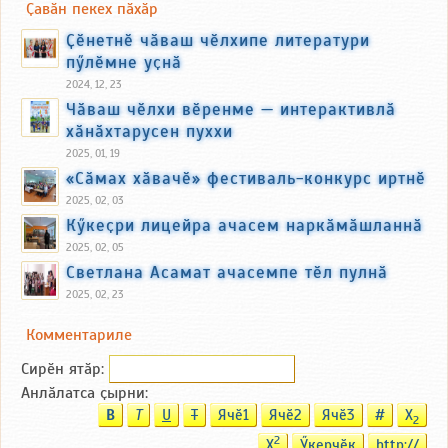
Ҫавӑн пекех пӑхӑр
Ҫӗнетнӗ чӑваш чӗлхипе литератури
пӳлӗмне уҫнӑ
2024, 12, 23
Чӑваш чӗлхи вӗренме — интерактивлӑ
хӑнӑхтарусен пуххи
2025, 01, 19
«Сӑмах хӑвачӗ» фестиваль-конкурс иртнӗ
2025, 02, 03
Кӳкеҫри лицейра ачасем наркӑмӑшланнӑ
2025, 02, 05
Светлана Асамат ачасемпе тӗл пулнӑ
2025, 02, 23
Комментариле
Сирӗн ятӑp:
Анлӑлатса ҫырни:
B
T
U
T
Ячӗ1
Ячӗ2
Ячӗ3
#
X
2
2
X
Ӳкерчӗк
http://