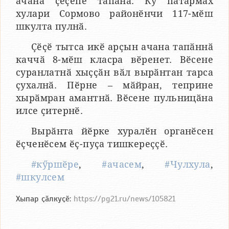
ачана ҫӗҫӗпе тапӑнӑ. Ку пӑтӑрмах
хулари Сормово районӗнчи 117-мӗш
шкулта пулнӑ.
Ҫӗҫӗ тытса икӗ арҫын ачана тапӑннӑ
каччӑ 8-мӗш класра вӗренет. Вӗсене
суранлатнӑ хыҫҫӑн вӑл вырӑнтан тарса
ҫухалнӑ. Пӗрне – мӑйран, теприне
хырӑмран амантнӑ. Вӗсене пульницӑна
илсе ҫитернӗ.
Вырӑнта йӗрке хуралӗн органӗсен
ӗҫченӗсем ӗҫ-пуҫа тишкереҫҫӗ.
#кӳршӗре
,
#ачасем
,
#Чулхула
,
#шкулсем
Хыпар ҫӑлкуҫӗ:
https://pg21.ru/news/105821