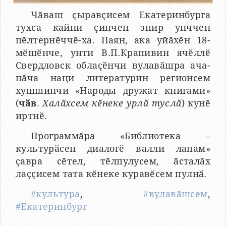
Чӑваш ҫыравҫисем Екатеринбурга
тухса кайни ҫинчен эпир унччен
пӗлтернӗччӗ-ха. Паян, ака уйӑхӗн 18-
мӗшӗнче, унти В.П.Крапивин ячӗллӗ
Свердловск облаҫӗнчи вулавӑшра ача-
пӑча наци литературин регионсем
хушшинчи «Народы дружат книгами»
(
чӑв
.
Халӑхсем кӗнеке урлӑ туслӑ
) кунӗ
иртнӗ.
Программӑра «Библиотека –
культурӑсен диалогӗ валли лапам»
ҫавра сӗтел, тӗлпулусем, ӑсталӑх
лаҫҫисем тата кӗнеке куравӗсем пулнӑ.
#культура
,
#вулавӑшсем
,
#Екатеринбург