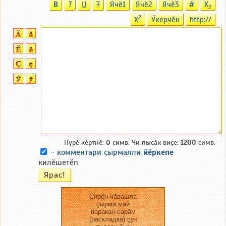
B
T
U
T
Ячӗ1
Ячӗ2
Ячӗ3
#
X
2
2
X
Ӳкерчӗк
http://
Пурӗ кӗртнӗ:
0
симв. Чи пысӑк виҫе:
1200
симв.
-
комментари ҫырмалли
йӗркепе
килӗшетӗп
Сирӗн чӑвашла
ҫырма май
паракан сарӑм
(раскладка) ҫук