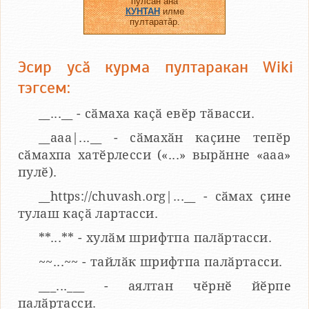
пулсан ӑна
КУНТАН
илме
пултаратӑр.
Эсир усӑ курма пултаракан Wiki
тэгсем:
__...__ - сӑмаха каҫӑ евӗр тӑвасси.
__aaa|...__ - сӑмахӑн каҫине тепӗр
сӑмахпа хатӗрлесси («...» вырӑнне «ааа»
пулӗ).
__https://chuvash.org|...__ - сӑмах ҫине
тулаш каҫӑ лартасси.
**...** - хулӑм шрифтпа палӑртасси.
~~...~~ - тайлӑк шрифтпа палӑртасси.
___...___ - аялтан чӗрнӗ йӗрпе
палӑртасси.