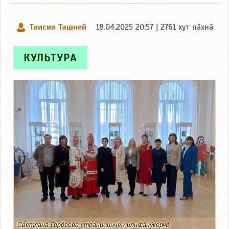
Таисия Ташней
18.04.2025 20:57 | 2761 хут пӑхнӑ
КУЛЬТУРА
Светлана Гордеева страницинчен илнӗ сӑнӳкерчӗк