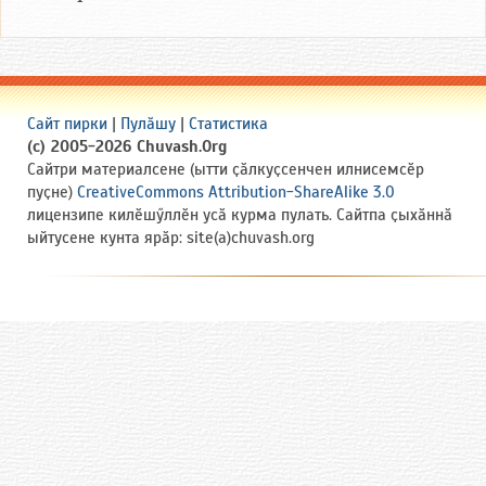
Сайт пирки
|
Пулӑшу
|
Статистика
(c) 2005-2026 Chuvash.Org
Сайтри материалсене (ытти ҫӑлкуҫсенчен илнисемсӗр
пуҫне)
CreativeCommons Attribution-ShareAlike 3.0
лицензипе килӗшӳллӗн усӑ курма пулать. Сайтпа ҫыхӑннӑ
ыйтусене кунта ярӑр: site(a)chuvash.org