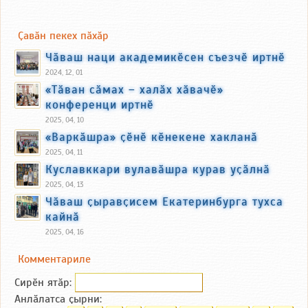
Ҫавӑн пекех пӑхӑр
Чӑваш наци академикӗсен съезчӗ иртнӗ
2024, 12, 01
«Тӑван сӑмах – халӑх хӑвачӗ»
конференци иртнӗ
2025, 04, 10
«Варкӑшра» ҫӗнӗ кӗнекене хакланӑ
2025, 04, 11
Куславккари вулавӑшра курав уҫӑлнӑ
2025, 04, 13
Чӑваш ҫыравҫисем Екатеринбурга тухса
кайнӑ
2025, 04, 16
Комментариле
Сирӗн ятӑp:
Анлӑлатса ҫырни: