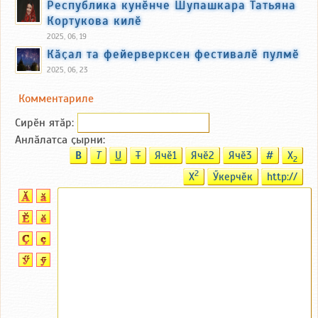
Республика кунӗнче Шупашкара Татьяна
Кортукова килӗ
2025, 06, 19
Кӑҫал та фейерверксен фестивалӗ пулмӗ
2025, 06, 23
Комментариле
Сирӗн ятӑp:
Анлӑлатса ҫырни:
B
T
U
T
Ячӗ1
Ячӗ2
Ячӗ3
#
X
2
2
X
Ӳкерчӗк
http://