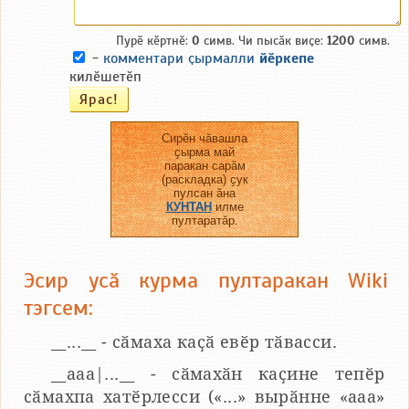
Пурӗ кӗртнӗ:
0
симв. Чи пысӑк виҫе:
1200
симв.
-
комментари ҫырмалли
йӗркепе
килӗшетӗп
Сирӗн чӑвашла
ҫырма май
паракан сарӑм
(раскладка) ҫук
пулсан ӑна
КУНТАН
илме
пултаратӑр.
Эсир усӑ курма пултаракан Wiki
тэгсем:
__...__ - сӑмаха каҫӑ евӗр тӑвасси.
__aaa|...__ - сӑмахӑн каҫине тепӗр
сӑмахпа хатӗрлесси («...» вырӑнне «ааа»