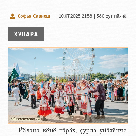
Софья Савнеш
10.07.2025 21:58 | 580 хут пӑхнӑ
ХУЛАРА
«Контактри» сӑн
Йӑлана кӗнӗ тӑрӑх, ҫурла уйӑхӗнче