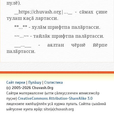
пулӗ).
__https://chuvash.org|...__ - сӑмах ҫине
тулаш каҫӑ лартасси.
**...** - хулӑм шрифтпа палӑртасси.
~~...~~ - тайлӑк шрифтпа палӑртасси.
___...___ - аялтан чӗрнӗ йӗрпе
палӑртасси.
Сайт пирки
|
Пулӑшу
|
Статистика
(c) 2005-2026 Chuvash.Org
Сайтри материалсене (ытти ҫӑлкуҫсенчен илнисемсӗр
пуҫне)
CreativeCommons Attribution-ShareAlike 3.0
лицензипе килӗшӳллӗн усӑ курма пулать. Сайтпа ҫыхӑннӑ
ыйтусене кунта ярӑр: site(a)chuvash.org