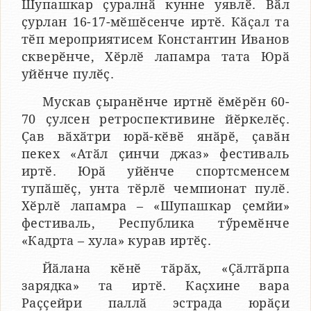
Шупашкар ҫуралнӑ кунне уявлӗ. Вӑл
ҫурлан 16-17-мӗшӗсенче иртӗ. Кӑҫал та
тӗп мероприятисем Константин Иванов
скверӗнче, Хӗрлӗ лапамра тата Юрӑ
уйӗнче пулӗҫ.
Мускав ҫыранӗнче иртнӗ ӗмӗрӗн 60-
70 ҫулсен ретроспективине йӗркелӗҫ.
Ҫав вӑхӑтри юрӑ-кӗвӗ янӑрӗ, ҫавӑн
пекех «Атӑл ҫинчи джаз» фестиваль
иртӗ. Юрӑ уйӗнче спортсменсем
тупӑшӗҫ, унта тӗрлӗ чемпионат пулӗ.
Хӗрлӗ лапамра – «Шупашкар ҫемйи»
фестиваль, Республика тӳремӗнче
«Кадрта – хула» курав иртӗҫ.
Йӑлана кӗнӗ тӑрӑх, «Ҫӑлтӑрпа
зарядка» та иртӗ. Каҫхине вара
Раҫҫейри паллӑ эстрада юрӑҫи