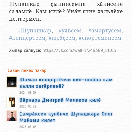
Шупашкар ҫыннисемпе хӑнисене
саламлӗ. Кам килӗ? Унӑн ятне хальлӗхе
пӗлтермен.
#Шупашкар
,
#уявсем
,
#ӑмӑртусем
,
#концертсем
,
#юрӑҫсем
,
#спортсменсем
Хыпар ҫӑлкуҫӗ:
https://vk.com/wall-17249389_14013
Ҫавӑн пекех пӑхӑр
Шаман концертӗнчи вип-зонӑна кам
валли хатӗрленӗ?
2024, 08, 19
Вӑрнара Дмитрий Маликов килӗ
2025, 05, 29
Ҫамрӑксен кунӗнче Шупашкара Олег
Майами килет
2025, 06, 05