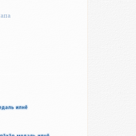
напа
медаль илнӗ
пӑхӑр медаль илнӗ