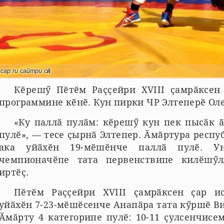
cap.ru сайтри сӑн
Кӗрешӳ Пӗтӗм Раҫҫейри XVIII ҫамрӑксен
программине кӗнӗ. Кун пирки ЧР Элтеперӗ Оле
«Ку паллӑ пулӑм: кӗрешӳ кун пек пысӑк 
пулӗ», — тесе ҫырнӑ Элтепер. Ӑмӑртура респу
ака уйӑхӗн 19-мӗшӗнче паллӑ пулӗ. Ун
чемпионачӗпе тата первенствипе килӗшӳл
иртӗҫ.
Пӗтӗм Раҫҫейри XVIII ҫамрӑксен ҫар и
уйӑхӗн 7-23-мӗшӗсенче Анапӑра тата кӳршӗ Ви
Ӑмӑрту 4 категорипе пулӗ: 10-11 ҫулсенчисем