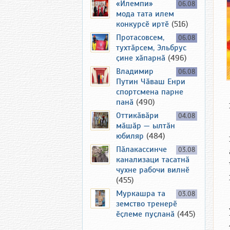
«Илемпи»
06.08
мода тата илем
конкурсӗ иртӗ
(516)
Протасовсем,
06.08
тухтӑрсем, Эльбрус
ҫине хӑпарнӑ
(496)
Владимир
06.08
Путин Чӑваш Енри
спортсмена парне
панӑ
(490)
Оттикӑвӑри
04.08
мӑшӑр — ылтӑн
юбиляр
(484)
Пӑлакассинче
03.08
канализаци тасатнӑ
чухне рабочи вилнӗ
(455)
Муркашра та
03.08
земство тренерӗ
ӗҫлеме пуҫланӑ
(445)