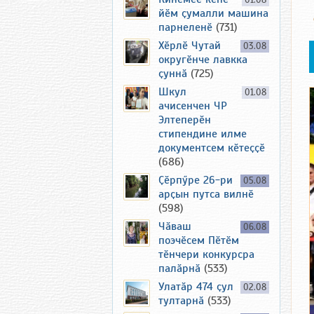
01.08
йӗм ҫумалли машина
парнеленӗ
(731)
Хӗрлӗ Чутай
03.08
округӗнче лавкка
ҫуннӑ
(725)
Шкул
01.08
ачисенчен ЧР
Элтеперӗн
стипендине илме
документсем кӗтеҫҫӗ
(686)
Ҫӗрпӳре 26-ри
05.08
арҫын путса вилнӗ
(598)
Чӑваш
06.08
поэчӗсем Пӗтӗм
тӗнчери конкурсра
палӑрнӑ
(533)
Улатӑр 474 ҫул
02.08
тултарнӑ
(533)