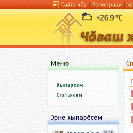
Сайта кӗр
|
Регистраци
|
Са
+26.9 °C
Меню
С
Хыпарсем
Статьясем
Эрне хыпарӗсем
Кинемее кӗпе-