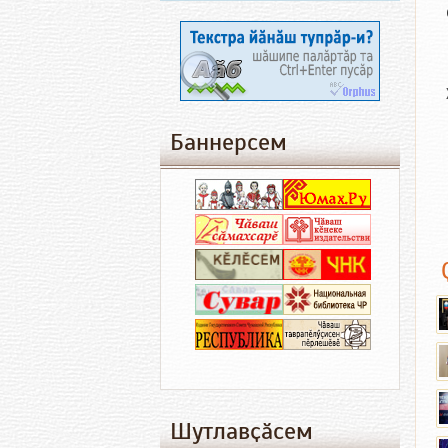
Баннерсем
Шутлавҫӑсем