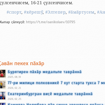
ҫулсенчисем, 16-21 ҫулсенчисем.
#спорт
,
#кӗрешӳ
,
#Элтепер
,
#ӑмӑртусем
,
#А
Хыпар ҫӑлкуҫӗ:
https://t.me/oanikolaev/10795
Ҫавӑн пекех пӑхӑр
Бурятирен пӑхӑр медальпе таврӑннӑ
2025, 08, 19
77-ри милици полковникӗ 7 хут старта тухса 7 
2026, 02, 21
Екатеринбургран виҫӗ медальпе таврӑннӑ
2026, 02, 25
Камилла Нелюбова пӑр ҫинче эрешлесе ярӑнса 