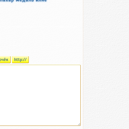
рчӗк
http://