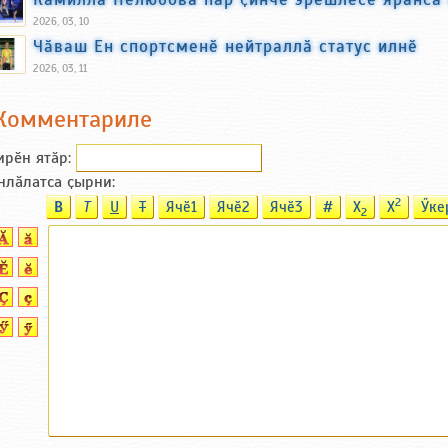
2026, 03, 10
Чӑваш Ен спортсменӗ нейтраллӑ статус илнӗ
2026, 03, 11
Комментариле
ирӗн ятӑp:
нлӑлатса ҫырни:
2
B
T
U
T
Ячӗ1
Ячӗ2
Ячӗ3
#
X
X
Ӳке
2