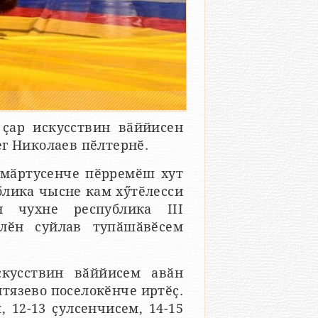
 ҫар искусствин вӑййисен
г Николаев пӗлтернӗ.
ӑмӑртусенче пӗрремӗш хут
блика чысне кам хӳтӗлесси
 чухне республика III
лӗн суйлав тупӑшӑвӗсем
скусствин вӑййисем авӑн
тязево поселокӗнче иртӗҫ.
, 12-13 ҫулсенчисем, 14-15