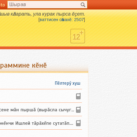
nto
шыв кӑларать, ула курак пырса ӗҫет.
[
ваттисен сӑмахӗ: 2507
]
граммине кӗнӗ
Пӗлтерӳ хуш
не мăн пыршă (вырăсла сычуг) ...
и Ишлей тăрăхĕпе сутатăп. Ха...