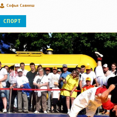
Софья Савнеш
СПОРТ