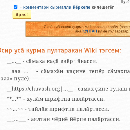
Пурӗ
-
комментари ҫырмалли
йӗркепе
килӗшетӗп
Сирӗн чӑвашла ҫырма май паракан сарӑм (раскл
ӑна
КУНТАН
илме пултаратӑр.
Эсир усӑ курма пултаракан Wiki тэгсем:
__...__ - сӑмаха каҫӑ евӗр тӑвасси.
__aaa|...__ - сӑмахӑн каҫине тепӗр сӑмахпа
«ааа» пулӗ).
__https://chuvash.org|...__ - сӑмах ҫине тулаш
**...** - хулӑм шрифтпа палӑртасси.
~~...~~ - тайлӑк шрифтпа палӑртасси.
___...___ - аялтан чӗрнӗ йӗрпе палӑртасси.