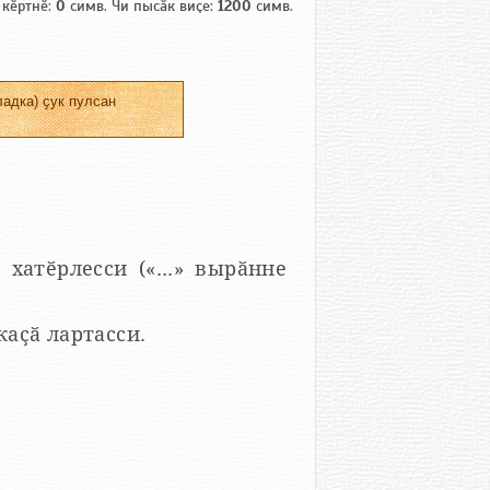
 кӗртнӗ:
0
симв. Чи пысӑк виҫе:
1200
симв.
адка) ҫук пулсан
 хатӗрлесси («...» вырӑнне
 каҫӑ лартасси.