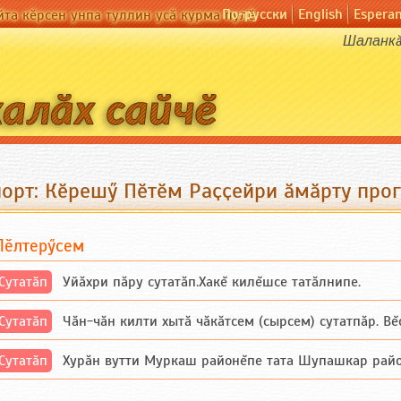
По-русски
English
Espera
йта кӗрсен унпа туллин усӑ курма пулӗ
Шаланкӑ 
порт: Кӗрешӳ Пӗтӗм Раҫҫейри ӑмӑрту про
Пӗлтерӳсем
Сутатӑп
Уйăхри пăру сутатăп.Хакĕ килĕшсе татăлнипе.
Сутатӑп
Чăн-чăн килти хытă чăкăтсем (сырсем) сутатпăр. Вĕсе
Сутатӑп
Хурăн вутти Муркаш районĕпе тата Шупашкар районĕнч