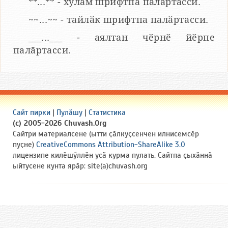
**...** - хулӑм шрифтпа палӑртасси.
~~...~~ - тайлӑк шрифтпа палӑртасси.
___...___ - аялтан чӗрнӗ йӗрпе
палӑртасси.
Сайт пирки
|
Пулӑшу
|
Статистика
(c) 2005-2026 Chuvash.Org
Сайтри материалсене (ытти ҫӑлкуҫсенчен илнисемсӗр
пуҫне)
CreativeCommons Attribution-ShareAlike 3.0
лицензипе килӗшӳллӗн усӑ курма пулать. Сайтпа ҫыхӑннӑ
ыйтусене кунта ярӑр: site(a)chuvash.org