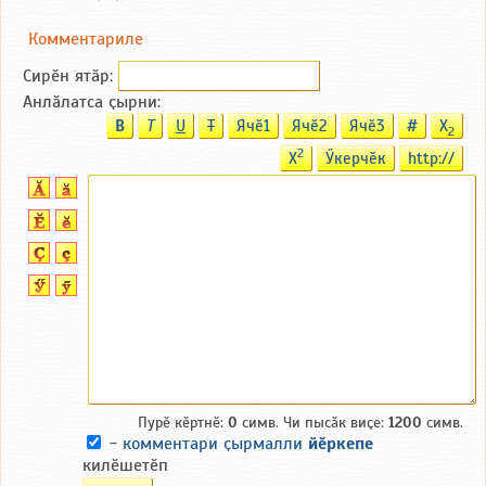
Комментариле
Сирӗн ятӑp:
Анлӑлатса ҫырни:
B
T
U
T
Ячӗ1
Ячӗ2
Ячӗ3
#
X
2
2
X
Ӳкерчӗк
http://
Пурӗ кӗртнӗ:
0
симв. Чи пысӑк виҫе:
1200
симв.
-
комментари ҫырмалли
йӗркепе
килӗшетӗп