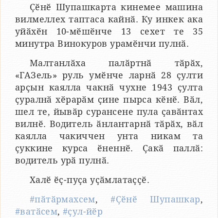
Ҫӗнӗ Шупашкарта кинемее машина
вилмеллех таптаса кайнӑ. Ку инкек ака
уйӑхӗн 10-мӗшӗнче 13 сехет те 35
минутра Винокуров урамӗнчи пулнӑ.
Малтанлӑха палӑртнӑ тӑрӑх,
«ГАЗель» руль умӗнче ларнӑ 28 ҫулти
арҫын каялла чакнӑ чухне 1943 ҫулта
ҫуралнӑ хӗрарӑм ҫине пырса кӗнӗ. Вӑл,
шел те, йывӑр сурансене пула ҫавӑнтах
вилнӗ. Водитель ӑнлантарнӑ тӑрӑх, вӑл
каялла чакиччен унта никам та
ҫуккине курса ӗненнӗ. Ҫакӑ паллӑ:
водитель урӑ пулнӑ.
Халӗ ӗҫ-пуҫа уҫӑмлатаҫҫӗ.
#пӑтӑрмахсем
,
#Ҫӗнӗ Шупашкар
,
#ватӑсем
,
#ҫул-йӗр