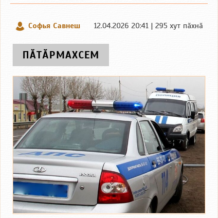
Софья Савнеш
12.04.2026 20:41 | 295 хут пӑхнӑ
ПӐТӐРМАХСЕМ