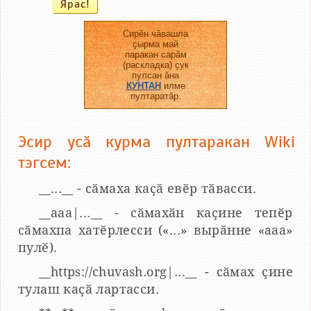
Сирӗн чӑвашла
ҫырма май
паракан сарӑм
(раскладка) ҫук
пулсан ӑна
КУНТАН
илме
пултаратӑр.
Эсир усӑ курма пултаракан Wiki
тэгсем:
__...__ - сӑмаха каҫӑ евӗр тӑвасси.
__aaa|...__ - сӑмахӑн каҫине тепӗр
сӑмахпа хатӗрлесси («...» вырӑнне «ааа»
пулӗ).
__https://chuvash.org|...__ - сӑмах ҫине
тулаш каҫӑ лартасси.