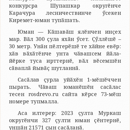
конкурсра Шупашкар округӗнче
Карачура лесничествинче ӳсекен
Киремет-юман тупӑшать.
Юман — Кӑшавӑш ялӗнчен инҫех
мар. Вӑл 300 ҫула яхӑн ӳсет. Ҫӳллӗшӗ –
30 метр. Унӑн пӗлтерӗшӗ те хӑйне евӗр:
хӑв вӑхӑтӗнче унта чӑвашсем йӑла-
йӗрке туса ирттернӗ, вӑл вӗсемшӗн
сӑваплӑ йывӑҫ шутланнӑ.
Сасӑлав ҫурла уйӑхӗн 1-мӗшӗччен
пырать. Чӑваш юманӗшӗн сасӑлас
тесен rosdrevo.ru сайта кӗрсе 73-мӗш
номере тупмалла.
Аса илтерер: 2023 ҫулта Муркаш
округӗнчи 327 ҫулти юман ҫӗнтернӗ,
уншӑн 21571 ҫын сасӑланӑ.