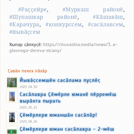
#Раҫҫейре
,
#Муркаш районӗ
,
#Шупашкар районӗ
,
#Кӑшавӑш
,
#Карачура
,
#конкурссем
,
#сасӑлавсем
,
#йывӑҫсем
Хыпар ҫӑлкуҫӗ:
https://chuvashia.media/news/3...e-
glavnogo-dereva-strany/
Ҫавӑн пекех пӑхӑр
Йывӑҫсемшӗн сасӑлама пуҫлӗҫ
2025, 04, 30
Сасӑлавра Ҫӗмӗрле юманӗ пӗрремӗш
вырӑнта пырать
2025, 05, 22
Ҫӗмӗрлери юманшӑн сасӑлӑр!
2025, 06, 26
Ҫӗмӗрлери юман сасӑлавра – 2-мӗш