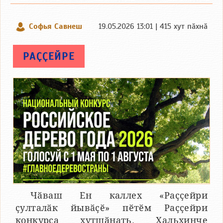
Софья Савнеш
19.05.2026 13:01 | 415 хут пӑхнӑ
РАҪҪЕЙРЕ
Чӑваш Ен каллех «Раҫҫейри
ҫулталӑк йывӑҫӗ» пӗтӗм Раҫҫейри
конкурса хутшӑнать. Хальхинче