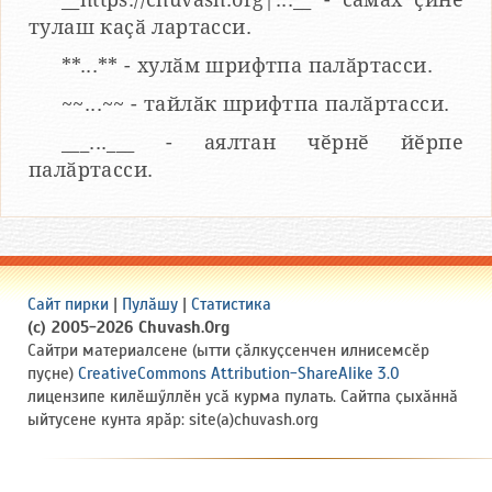
тулаш каҫӑ лартасси.
**...** - хулӑм шрифтпа палӑртасси.
~~...~~ - тайлӑк шрифтпа палӑртасси.
___...___ - аялтан чӗрнӗ йӗрпе
палӑртасси.
Сайт пирки
|
Пулӑшу
|
Статистика
(c) 2005-2026 Chuvash.Org
Сайтри материалсене (ытти ҫӑлкуҫсенчен илнисемсӗр
пуҫне)
CreativeCommons Attribution-ShareAlike 3.0
лицензипе килӗшӳллӗн усӑ курма пулать. Сайтпа ҫыхӑннӑ
ыйтусене кунта ярӑр: site(a)chuvash.org