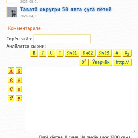
2025, 08, 01
Тӑватӑ округри 58 ялта ҫутӑ пӗтнӗ
2026, 04, 21
Комментариле
Сирӗн ятӑp:
Анлӑлатса ҫырни:
B
T
U
T
Ячӗ1
Ячӗ2
Ячӗ3
#
X
2
2
X
Ӳкерчӗк
http://
Пурӗ кӗртнӗ:
0
симв. Чи пысӑк виҫе:
1200
симв.