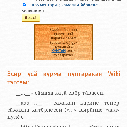
-
комментари ҫырмалли
йӗркепе
килӗшетӗп
Сирӗн чӑвашла
ҫырма май
паракан сарӑм
(раскладка) ҫук
пулсан ӑна
КУНТАН
илме
пултаратӑр.
Эсир усӑ курма пултаракан Wiki
тэгсем:
__...__ - сӑмаха каҫӑ евӗр тӑвасси.
__aaa|...__ - сӑмахӑн каҫине тепӗр
сӑмахпа хатӗрлесси («...» вырӑнне «ааа»
пулӗ).
__https://chuvash.org|...__ - сӑмах ҫине