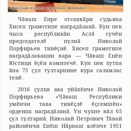
Чӑваш Енӗн Юстици комитечӗн сӑнӳкерчӗкӗ
Чӑваш Енре отсавкӑри судьяна
Хисеп грамотипе наградӑланӑ. Кун пек
чыса республикӑн Аслӑ сучӗн
председателӗ пулнӑ Николай
Порфирьев тивӗҫнӗ. Хисеп грамотипе
наградӑлаканни вара — Чӑваш Енӗн
Юстици ӗҫӗн комитечӗ. Кун пек хутпа
ӑна 75 ҫул тултарнине кура саламлас
тенӗ.
2016 ҫулхи ака уйӑхӗнче Николай
Порфирьева «Чӑваш Республики
умӗнчи тава тивӗҫлӗ ӗҫсемшӗн»
орденпа наградӑланӑ. Ун чухне вӑл 65
ҫул тултарнӑ. Николай Петрович Тӑвай
районӗнчи Енӗш Нӑрваш ялӗнче 1951