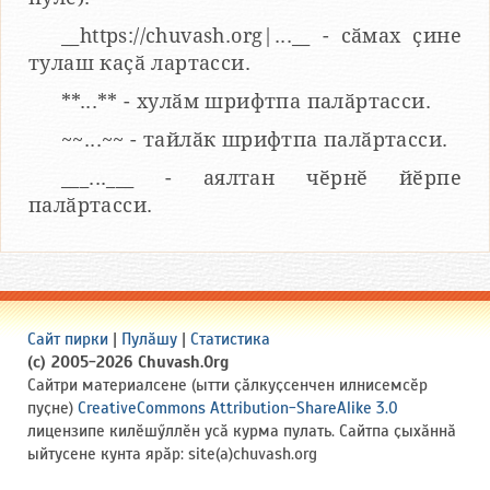
__https://chuvash.org|...__ - сӑмах ҫине
тулаш каҫӑ лартасси.
**...** - хулӑм шрифтпа палӑртасси.
~~...~~ - тайлӑк шрифтпа палӑртасси.
___...___ - аялтан чӗрнӗ йӗрпе
палӑртасси.
Сайт пирки
|
Пулӑшу
|
Статистика
(c) 2005-2026 Chuvash.Org
Сайтри материалсене (ытти ҫӑлкуҫсенчен илнисемсӗр
пуҫне)
CreativeCommons Attribution-ShareAlike 3.0
лицензипе килӗшӳллӗн усӑ курма пулать. Сайтпа ҫыхӑннӑ
ыйтусене кунта ярӑр: site(a)chuvash.org