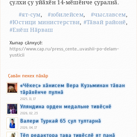
ҫулхи ҫу уйӑхӗн 14-мӗшӗнче ҫуралнӑ.
#ят-сум
,
#юбилейсем
,
#чыславсем
,
#Юстици министерстви
,
#Тӑвай районӗ
,
#Енӗш Нӑрваш
Хыпар ҫӑлкуҫӗ:
https://www.cap.ru/press_cente...uvashii-po-delam-
yusticii
Ҫавӑн пекех пӑхӑр
«Чӗкеҫ» хӑнисем Вера Кузьминан тӑван
тӑрӑхӗнче пулнӑ
2025, 11, 17
Уляндина орден медальне тивӗҫнӗ
2026, 02, 23
Валери Туркай 65 ҫул тултарнӑ
2026, 04, 17
Тӗп редактора тава тивӗҫлӗ ят панӑ