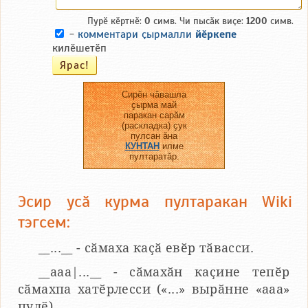
Пурӗ кӗртнӗ:
0
симв. Чи пысӑк виҫе:
1200
симв.
-
комментари ҫырмалли
йӗркепе
килӗшетӗп
Сирӗн чӑвашла
ҫырма май
паракан сарӑм
(раскладка) ҫук
пулсан ӑна
КУНТАН
илме
пултаратӑр.
Эсир усӑ курма пултаракан Wiki
тэгсем:
__...__ - сӑмаха каҫӑ евӗр тӑвасси.
__aaa|...__ - сӑмахӑн каҫине тепӗр
сӑмахпа хатӗрлесси («...» вырӑнне «ааа»
пулӗ).