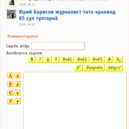
2026, 04, 17
Юрий Борисов журналист тата краевед
65 ҫул тултарнӑ
2026, 04, 17
Комментариле
Сирӗн ятӑp:
Анлӑлатса ҫырни:
B
T
U
T
Ячӗ1
Ячӗ2
Ячӗ3
#
X
2
2
X
Ӳкерчӗк
http://