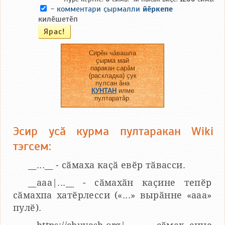
-
комментари ҫырмалли
йӗркепе
килӗшетӗп
Сирӗн чӑвашла
ҫырма май
паракан сарӑм
(раскладка) ҫук
пулсан ӑна
КУНТАН
илме
пултаратӑр.
Эсир усӑ курма пултаракан Wiki
тэгсем:
__...__ - сӑмаха каҫӑ евӗр тӑвасси.
__aaa|...__ - сӑмахӑн каҫине тепӗр
сӑмахпа хатӗрлесси («...» вырӑнне «ааа»
пулӗ).