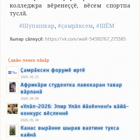
колледжра вӗренеҫҫӗ, вӗсем спортпа
туслӑ.
#Шупашкар
,
#ҫамрӑксем
,
#ШӖМ
Хыпар ҫӑлкуҫӗ:
https://vk.com/wall-54381767_273385
Ҫавӑн пекех пӑхӑр
Ҫамрӑксен форумӗ иртӗ
2026, 03, 23
Африкӑри студентка лавккаран тавар
вӑрланӑ
2026, 04, 09
«Улӑп-2026: Эпир Улӑп йӑхӗнчен!» вӑйӑ-
конкурс вӗҫленнӗ
2026, 05, 04
Канас вырӑнне шырав вахтине тухса
кайнӑ