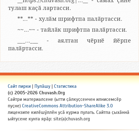
__https://chuvash.org|...__ - сӑмах ҫине
тулаш каҫӑ лартасси.
**...** - хулӑм шрифтпа палӑртасси.
~~...~~ - тайлӑк шрифтпа палӑртасси.
___...___ - аялтан чӗрнӗ йӗрпе
палӑртасси.
Сайт пирки
|
Пулӑшу
|
Статистика
(c) 2005-2026 Chuvash.Org
Сайтри материалсене (ытти ҫӑлкуҫсенчен илнисемсӗр
пуҫне)
CreativeCommons Attribution-ShareAlike 3.0
лицензипе килӗшӳллӗн усӑ курма пулать. Сайтпа ҫыхӑннӑ
ыйтусене кунта ярӑр: site(a)chuvash.org