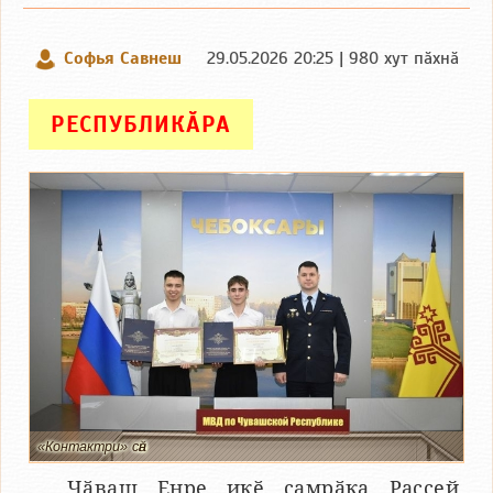
Софья Савнеш
29.05.2026 20:25 | 980 хут пӑхнӑ
РЕСПУБЛИКӐРА
«Контактри» сӑн
Чӑваш Енре икӗ ҫамрӑка Раҫҫей