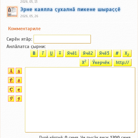
2026, 05, 13
Эрне каялла ҫухалнӑ пикене шыраҫҫӗ
2026, 05, 26
Комментариле
Сирӗн ятӑp:
Анлӑлатса ҫырни:
B
T
U
T
Ячӗ1
Ячӗ2
Ячӗ3
#
X
2
2
X
Ӳкерчӗк
http://
Пурӗ кӗртнӗ:
0
симв. Чи пысӑк виҫе:
1200
симв.