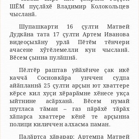
ШӖМ пуҫлӑхӗ Владимир Колокольцев
чысланӑ.
Шупашкарти 16 ҫулти Матвей
Дудкӑна тата 17 ҫулти Артем Иванова
видеоҫыхӑну урлӑ Пӗтӗм тӗнчери
ачасене хӳтӗлемелли кун чысланӑ.
Вӗсем ҫынна пулӑшнӑ.
Пӗлтӗр раштав уйӑхӗнче ҫак икӗ
каччӑ Сосновкӑра унччен судпа
айӑпланнӑ 25 ҫулти арҫын ют хваттере
кӗрсе кил хуҫи хӗрарӑмне хӗнесе укҫа
ыйтнине асӑрханӑ. Вӗсем нумай
шутласа тӑман – газ пӑрӑхӗ тӑрӑх
хӑпарса хваттере кӗнӗ те арҫынна
полици киличчен алхасма паман.
Палӑртса хӑварар: Артемпа Матвей