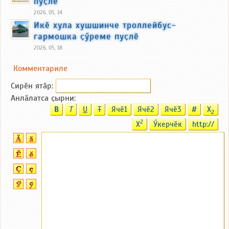
пуҫлӗ
2026, 05, 14
Икӗ хула хушшинче троллейбус-
гармошка ҫӳреме пуҫлӗ
2026, 05, 18
Комментариле
Сирӗн ятӑp:
Анлӑлатса ҫырни:
B
T
U
T
Ячӗ1
Ячӗ2
Ячӗ3
#
X
2
2
X
Ӳкерчӗк
http://