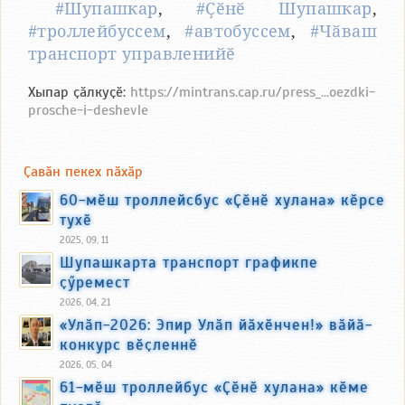
#Шупашкар
,
#Ҫӗнӗ Шупашкар
,
#троллейбуссем
,
#автобуссем
,
#Чӑваш
транспорт управленийӗ
Хыпар ҫӑлкуҫӗ:
https://mintrans.cap.ru/press_...oezdki-
prosche-i-deshevle
Ҫавӑн пекех пӑхӑр
60-мӗш троллейсбус «Ҫӗнӗ хулана» кӗрсе
тухӗ
2025, 09, 11
Шупашкарта транспорт графикпе
ҫӳремест
2026, 04, 21
«Улӑп-2026: Эпир Улӑп йӑхӗнчен!» вӑйӑ-
конкурс вӗҫленнӗ
2026, 05, 04
61-мӗш троллейбус «Ҫӗнӗ хулана» кӗме