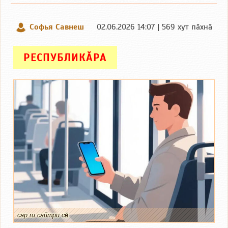
Софья Савнеш
02.06.2026 14:07 | 569 хут пӑхнӑ
РЕСПУБЛИКӐРА
cap.ru сайтри сӑн