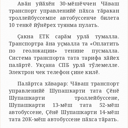
Авӑн уйӑхӗн 30-мӗшӗччен Чӑваш
транспорт управленийӗ пӑхса тӑракан
троллейбуссемпе автобуссенче билета
10 тенкӗ йӳнӗрех туянма пулать.
Ҫакна ЕТК сарӑм урлӑ тумалла.
Транспортра ӑна уҫмалла та «Оплатить
по геолокации» тенине пусмалла.
Система транспорта тата тарифа хӑйех
палӑртӗ. Укҫана СПБ урлӑ тӳлемелле.
Электрон чек телефон ҫине килӗ.
Палӑртса хӑварар: Чӑваш транспорт
управленийӗ Шупашкарти тата Ҫӗнӗ
Шупашкарти троллейбуссене,
Шупашкарти 13-мӗш тата 52-мӗш
автобуссене, Ҫӗнӗ Шупашкарти 14-мӗш
тата 20К-мӗш автобуссене пӑхса тӑрать.