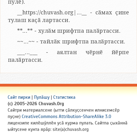
пулӗ).
__https://chuvash.org|...__ - сӑмах ҫине
тулаш каҫӑ лартасси.
**...** - хулӑм шрифтпа палӑртасси.
~~...~~ - тайлӑк шрифтпа палӑртасси.
___...___ - аялтан чӗрнӗ йӗрпе
палӑртасси.
Сайт пирки
|
Пулӑшу
|
Статистика
(c) 2005-2026 Chuvash.Org
Сайтри материалсене (ытти ҫӑлкуҫсенчен илнисемсӗр
пуҫне)
CreativeCommons Attribution-ShareAlike 3.0
лицензипе килӗшӳллӗн усӑ курма пулать. Сайтпа ҫыхӑннӑ
ыйтусене кунта ярӑр: site(a)chuvash.org