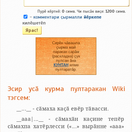
Пурӗ кӗртнӗ:
0
симв. Чи пысӑк виҫе:
1200
симв.
-
комментари ҫырмалли
йӗркепе
килӗшетӗп
Сирӗн чӑвашла
ҫырма май
паракан сарӑм
(раскладка) ҫук
пулсан ӑна
КУНТАН
илме
пултаратӑр.
Эсир усӑ курма пултаракан Wiki
тэгсем:
__...__ - сӑмаха каҫӑ евӗр тӑвасси.
__aaa|...__ - сӑмахӑн каҫине тепӗр
сӑмахпа хатӗрлесси («...» вырӑнне «ааа»