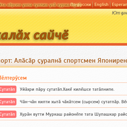
По-русски
English
Espera
йта кӗрсен унпа туллин усӑ курма пулӗ
Ют ҫын
порт: Алӑсӑр ҫуралнӑ спортсмен Японирен
Пӗлтерӳсем
Сутатӑп
Уйăхри пăру сутатăп.Хакĕ килĕшсе татăлнипе.
Сутатӑп
Чăн-чăн килти хытă чăкăтсем (сырсем) сутатпăр. Вĕсе
Сутатӑп
Хурăн вутти Муркаш районĕпе тата Шупашкар районĕнч