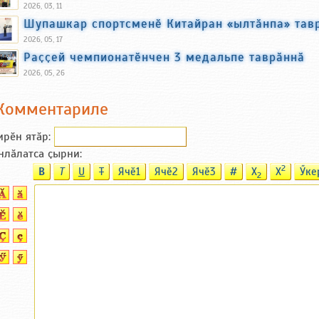
2026, 03, 11
Шупашкар спортсменӗ Китайран «ылтӑнпа» тав
2026, 05, 17
Раҫҫей чемпионатӗнчен 3 медальпе таврӑннӑ
2026, 05, 26
Комментариле
ирӗн ятӑp:
нлӑлатса ҫырни:
2
B
T
U
T
Ячӗ1
Ячӗ2
Ячӗ3
#
X
X
Ӳке
2