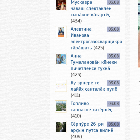
Мускавра
03.08
чӑваш спектаклӗн
сыпӑкне кӑтартӗҫ
(434)
Алевтина
03.08
Иванова
электрогазосварщикра
тӑрӑшать
(425)
Анна
03.08
Тумалановӑн кӗнеки
пичетленсе тухнӑ
(423)
Ку эрнере те
03.08
лайӑх ҫанталӑк пулӗ
(411)
Топливо
03.08
саппасне хатӗрлӗҫ
(410)
Ҫӗрпӳре 26-ри
05.08
арҫын путса вилнӗ
(409)