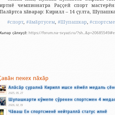
иртнӗ чемпионатра Раҫҫей спорт мастерӗн
Палӑртса хӑварар: Кирилл – 14 ҫулта, Шупашк
#спорт
,
#ӑмӑртусем
,
#Шупашкар
,
#спортсм
Хыпар ҫӑлкуҫӗ:
https://forum.na-svyazi.ru/?sh...&p=20685549#
Ҫавӑн пекех пӑхӑр
Алӑсӑр ҫуралнӑ Кирилл ишсе кӗмӗл медаль ҫӗн
2025, 05, 27
Шупашкарти кӳмепе ҫӳрекен спортсмен 4 медал
2026, 02, 19
Чӑваш Ен спортсменӗ нейтраллӑ статус илнӗ