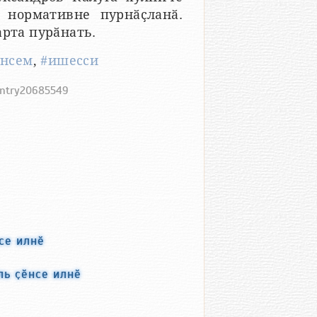
 нормативне пурнӑҫланӑ.
арта пурӑнать.
енсем
,
#ишесси
entry20685549
се илнӗ
ь ҫӗнсе илнӗ