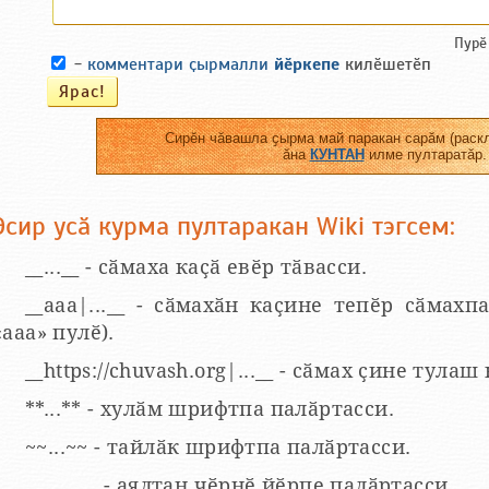
Пурӗ
-
комментари ҫырмалли
йӗркепе
килӗшетӗп
Сирӗн чӑвашла ҫырма май паракан сарӑм (раскл
ӑна
КУНТАН
илме пултаратӑр.
Эсир усӑ курма пултаракан Wiki тэгсем:
__...__ - сӑмаха каҫӑ евӗр тӑвасси.
__aaa|...__ - сӑмахӑн каҫине тепӗр сӑмахпа
«ааа» пулӗ).
__https://chuvash.org|...__ - сӑмах ҫине тулаш
**...** - хулӑм шрифтпа палӑртасси.
~~...~~ - тайлӑк шрифтпа палӑртасси.
___...___ - аялтан чӗрнӗ йӗрпе палӑртасси.