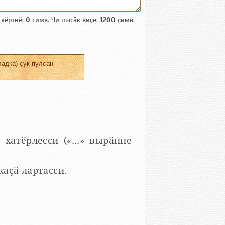
 кӗртнӗ:
0
симв. Чи пысӑк виҫе:
1200
симв.
адка) ҫук пулсан
 хатӗрлесси («...» вырӑнне
 каҫӑ лартасси.