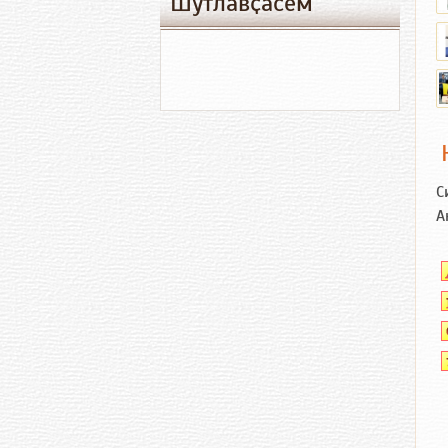
Шутлавҫӑсем
С
А