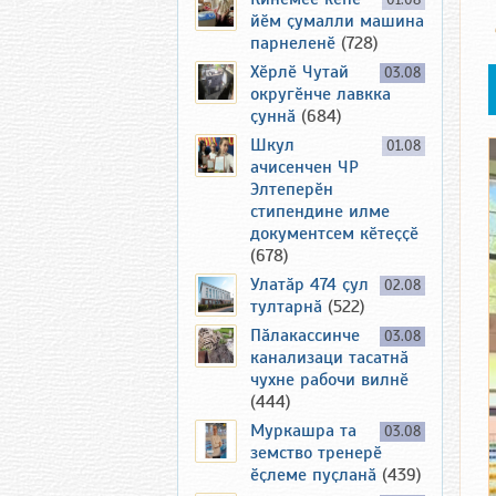
01.08
йӗм ҫумалли машина
парнеленӗ
(728)
Хӗрлӗ Чутай
03.08
округӗнче лавкка
ҫуннӑ
(684)
Шкул
01.08
ачисенчен ЧР
Элтеперӗн
стипендине илме
документсем кӗтеҫҫӗ
(678)
Улатӑр 474 ҫул
02.08
тултарнӑ
(522)
Пӑлакассинче
03.08
канализаци тасатнӑ
чухне рабочи вилнӗ
(444)
Муркашра та
03.08
земство тренерӗ
ӗҫлеме пуҫланӑ
(439)