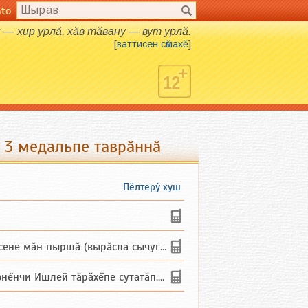
nto
 — хир урлӑ, хӑв тӑвану — вут урлӑ.
[
ваттисен сӑмахӗ
]
 3 медальпе таврӑннӑ
Пӗлтерӳ хуш
не мăн пыршă (вырăсла сычуг) ...
и Ишлей тăрăхĕпе сутатăп. Ха...