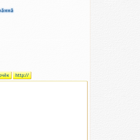
рӑннӑ
рчӗк
http://