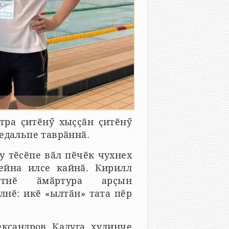
тра ҫитӗнӳ хыҫҫӑн ҫитӗнӳ
едальпе таврӑннӑ.
у тӗсӗпе вӑл пӗчӗк чухнех
ейна илсе кайнӑ. Кирилл
ртнӗ ӑмӑртура арҫын
лнӗ: икӗ «ылтӑн» тата пӗр
ксандров Калуга хулинче