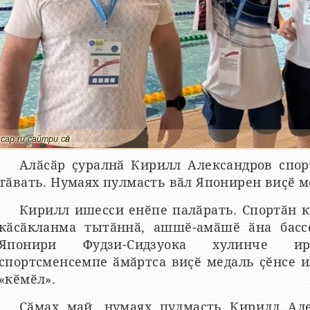
cap.ru сайтри сӑн
Алӑсӑр ҫуралнӑ Кирилл Александров спор
тӑвать. Нумаях пулмасть вӑл Японирен виҫӗ м
Кирилл ишесси енӗпе палӑрать. Спортӑн к
кӑсӑкланма тытӑннӑ, ашшӗ-амӑшӗ ӑна басс
Японири Фудзи-Сидзуока хулинче и
спортсменсемпе ӑмӑртса виҫӗ медаль ҫӗнсе и
«кӗмӗл».
Сӑмах май, нумаях пулмасть Кирилл Але