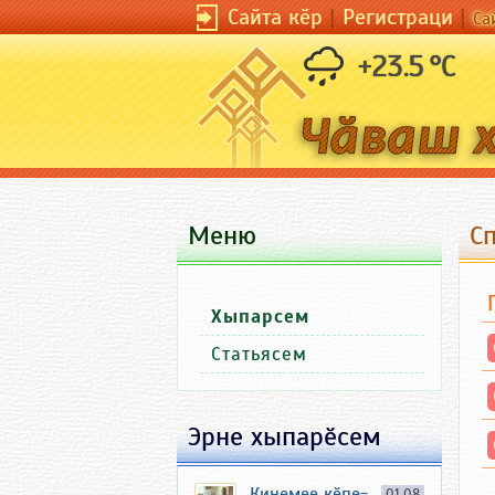
Сайта кӗр
|
Регистраци
|
Са
+23.5 °C
Меню
С
Хыпарсем
Статьясем
Эрне хыпарӗсем
Кинемее кӗпе-