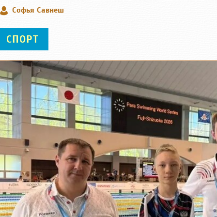
Софья Савнеш
СПОРТ