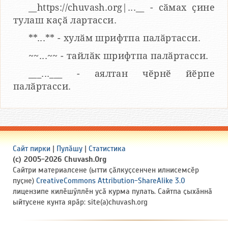
__https://chuvash.org|...__ - сӑмах ҫине
тулаш каҫӑ лартасси.
**...** - хулӑм шрифтпа палӑртасси.
~~...~~ - тайлӑк шрифтпа палӑртасси.
___...___ - аялтан чӗрнӗ йӗрпе
палӑртасси.
Сайт пирки
|
Пулӑшу
|
Статистика
(c) 2005-2026 Chuvash.Org
Сайтри материалсене (ытти ҫӑлкуҫсенчен илнисемсӗр
пуҫне)
CreativeCommons Attribution-ShareAlike 3.0
лицензипе килӗшӳллӗн усӑ курма пулать. Сайтпа ҫыхӑннӑ
ыйтусене кунта ярӑр: site(a)chuvash.org