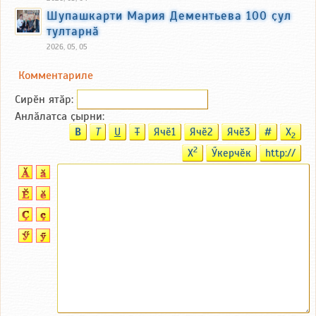
Шупашкарти Мария Дементьева 100 ҫул
тултарнӑ
2026, 05, 05
Комментариле
Сирӗн ятӑp:
Анлӑлатса ҫырни:
B
T
U
T
Ячӗ1
Ячӗ2
Ячӗ3
#
X
2
2
X
Ӳкерчӗк
http://