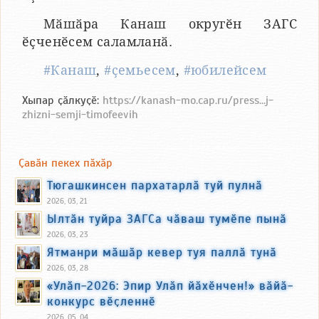
Мӑшӑра Канаш округӗн ЗАГС
ӗҫченӗсем саламланӑ.
#Канаш
,
#ҫемьесем
,
#юбилейсем
Хыпар ҫӑлкуҫӗ:
https://kanash-mo.cap.ru/press...j-
zhizni-semji-timofeevih
Ҫавӑн пекех пӑхӑр
Тюгашкинсен пархатарлӑ туй пулнӑ
2026, 03, 21
Ылтӑн туйра ЗАГСа чӑваш тумӗпе пынӑ
2026, 03, 23
Ятманри мӑшӑр кевер туя паллӑ тунӑ
2026, 03, 28
«Улӑп-2026: Эпир Улӑп йӑхӗнчен!» вӑйӑ-
конкурс вӗҫленнӗ
2026, 05, 04