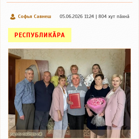
Софья Савнеш
05.06.2026 11:24 | 804 хут пӑхнӑ
РЕСПУБЛИКӐРА
cap.ru сайтри сӑн