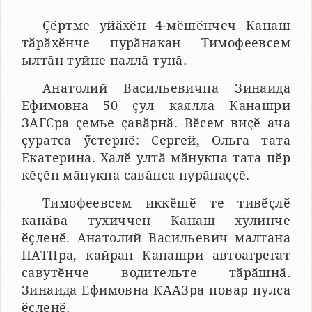
Ҫӗртме уйӑхӗн 4-мӗшӗнчеч Канаш
тӑрӑхӗнче пурӑнакан Тимофеевсем
ылтӑн туйне паллӑ тунӑ.
Анатолий Васильевичпа Зинаида
Ефимовна 50 ҫул каялла Канашри
ЗАГСра ҫемье ҫавӑрнӑ. Вӗсем виҫӗ ача
ҫуратса ӳстернӗ: Сергей, Ольга тата
Екатерина. Халӗ ултӑ мӑнукпа тата пӗр
кӗҫӗн мӑнукпа савӑнса пурӑнаҫҫӗ.
Тимофеевсем иккӗшӗ те тивӗҫлӗ
канӑва тухиччен Канаш хулинче
ӗҫленӗ. Анатолий Васильевич малтана
ПАТПра, кайран Канашри автоагрегат
савутӗнче водительте тӑрӑшнӑ.
Зинаида Ефимовна КААЗра повар пулса
ӗҫленӗ.