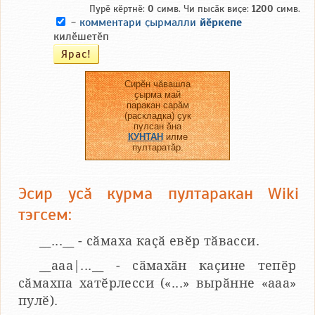
Пурӗ кӗртнӗ:
0
симв. Чи пысӑк виҫе:
1200
симв.
-
комментари ҫырмалли
йӗркепе
килӗшетӗп
Сирӗн чӑвашла
ҫырма май
паракан сарӑм
(раскладка) ҫук
пулсан ӑна
КУНТАН
илме
пултаратӑр.
Эсир усӑ курма пултаракан Wiki
тэгсем:
__...__ - сӑмаха каҫӑ евӗр тӑвасси.
__aaa|...__ - сӑмахӑн каҫине тепӗр
сӑмахпа хатӗрлесси («...» вырӑнне «ааа»
пулӗ).