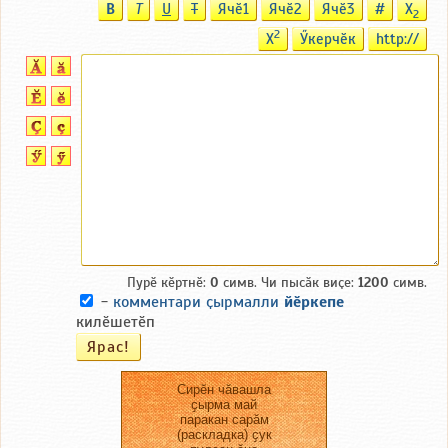
B
T
U
T
Ячӗ1
Ячӗ2
Ячӗ3
#
X
2
2
X
Ӳкерчӗк
http://
Пурӗ кӗртнӗ:
0
симв. Чи пысӑк виҫе:
1200
симв.
-
комментари ҫырмалли
йӗркепе
килӗшетӗп
Сирӗн чӑвашла
ҫырма май
паракан сарӑм
(раскладка) ҫук