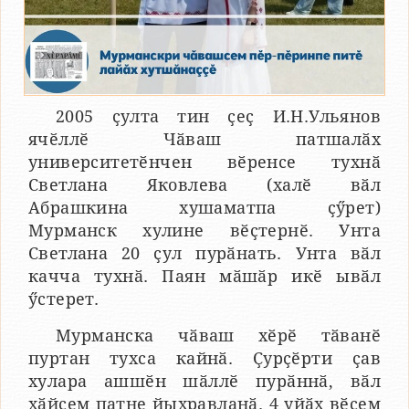
2005 ҫулта тин ҫеҫ И.Н.Ульянов
ячӗллӗ Чӑваш патшалӑх
университетӗнчен вӗренсе тухнӑ
Светлана Яковлева (халӗ вӑл
Абрашкина хушаматпа ҫӳрет)
Мурманск хулине вӗҫтернӗ. Унта
Светлана 20 ҫул пурӑнать. Унта вӑл
качча тухнӑ. Паян мӑшӑр икӗ ывӑл
ӳстерет.
Мурманска чӑваш хӗрӗ тӑванӗ
пуртан тухса кайнӑ. Ҫурҫӗрти ҫав
хулара ашшӗн шӑллӗ пурӑннӑ, вӑл
хӑйсем патне йыхравланӑ. 4 уйӑх вӗсем