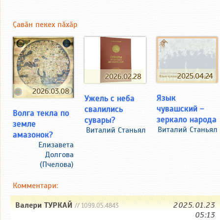
Ҫавӑн пекех пӑхӑр
2025.04.24
2026.02.28
2026.03.08
Язык
Ужель с неба
чувашский –
свалились
Волга текла по
зеркало народа
сувары?
земле
Виталий Станьял
Виталий Станьял
амазонок?
Елизавета
Долгова
(Пчелова)
Комментари:
Валери ТУРКАЙ
2025.01.23
// 1099.05.4843
05:13