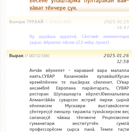
Вĕсене улăштарма пултаракан вăй-
юлаççĕ.
хăват тĕнчере çук.
Валери ТУРКАЙ
2025.01.25
// 1099.05.4843
14:47
Ку шухӑша хуратнӑ. Сӑлтавӗ:
комментари
ҫырас йӗркене пӑсни (2.1-мӗш пункт)
Вырак
2025.01.26
// 1417.52.3180
12:38
Анчӑк вӗркелет - караванӗ вара малалла
каять.СУВАР Казанковӑн хулавӑшӗХусан
кремӗлӗнчен те пысӑкрах ҫӗкленет, СУвар
ансамблӗ Европана парӑнтарать, CУВАР
ресторан Шупашкарта кӗрлет.Ювенальевпа
Алмантӑйӑн суварсен истриӗ пирки ҫырнӑ
кӗнекисем Мускаври выставкӑсенче
ҫӗнтереҫҫӗ пиншер тиражпа тухнӑскерсем веҫ
саланаҫҫӗ чӑваш тӗнчинче Рецензисене
гуманитари институтчӗн сумлӑ
профессорӗсем ҫырса панӑ. Темле таҫти