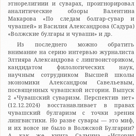
этнорелигиии и суварах, проигнорировал
аналитические обзоры Валентина
Макарова «По следам болгар-сувар и
чувашей» и Василия Александрова (Садура)
«Волжские булгары и чуваши» и др.
Из последнего можно обратить
внимание на серию интервью журналиста
Элтияра Александрова с лингвоисториком,
кандидатом филологических наук,
научным сотрудником Высшей школы
экономики Александром Савельевым,
посвященных чувашской истории. Выпуск
2 «Чувашский суваризм. Перспектив нет»
(12.12.2024) восстанавливает в правах
чувашский булгаризм с точки зрения
лингвистики. Но разве сувары — это миф,
и их вовсе не было в Волжской Булгарии?
А как же книга Салмина «История