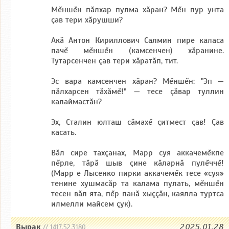
Мĕншĕн пăлхар пулма хăран? Мĕн пур унта
çав тери хăрушши?
Акă Антон Кириллович Салмин пире каласа
пачĕ мĕншĕн (камсенчен) хăранине.
Тутарсенчен çав тери хăратăп, тит.
Эс вара камсенчен хăран? Мĕншĕн: "Эп —
пăлхарсен тăхăмĕ!" — тесе çăвар туллин
калаймастăн?
Эх, Сталин юлташ сăмахĕ çитмест çав! Çав
касать.
Вăл сире тахçанах, Марр суя аккачемĕкпе
пĕрле, тăрă шыв çине кăларнă пулĕччĕ!
(Марр е Лысенко пирки аккачемĕк тесе «суя»
тенине хушмасăр та калама пулать, мĕншĕн
тесен вăл ята, пĕр панă хыççăн, каялла туртса
илмелли майсем çук).
Вырак
2025.01.28
// 1417.52.3180