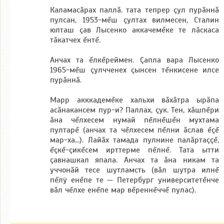
Каламасăрах паллă. тата тепрер çул пурăннă
пулсан, 1953-мĕш çултах вилмесен, Сталин
юлташ çав Лысенко аккачемĕке те лăскаса
тăкатчех ĕнтĕ.
Анчах та ĕлкĕреймен. Çапла вара Лысенко
1965-мĕш çулчченех çынсен тĕнкисене илсе
пурăннă.
Марр акккадемĕке хальхи вăхăтра ырăпа
асăнакансем пур-и? Паллах, çук. Тен, хăшпĕри
ăна чĕлхесем нумай пĕлнĕшĕн мухтама
пултарĕ (анчах та чĕлхесем пĕлни ăслав ĕçĕ
мар-ха...). Лайăх тамада пулнине палăртаççĕ,
ĕçкĕ-çикĕсем ирттерме пĕлнĕ. Тата ытти
çавнашкал япала. Анчах та ăна никам та
уччонăй тесе шутламсть (вăл шутра илнĕ
пĕлÿ енĕпе те — Петербург университетĕнче
вăл чĕлхе енĕпе мар вĕреннĕччĕ пулас).