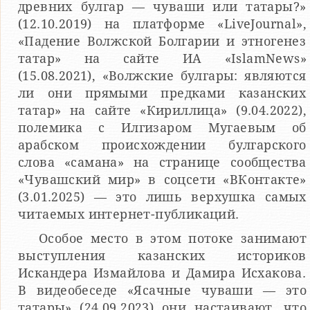
древних булгар — чуваши или татары?»
(12.10.2019) на платформе «LiveJournal»,
«Падение Волжской Болгарии и этногенез
татар» на сайте ИА «IslamNews»
(15.08.2021), «Волжские булгары: являются
ли они прямыми предками казанских
татар» на сайте «Кириллица» (9.04.2022),
полемика с Илгизаром Мугаевым об
арабском происхождении булгарского
слова «самана» на странице сообщества
«Чувашский мир» в соцсети «ВКонтакте»
(3.01.2025) — это лишь верхушка самых
читаемых интернет-публикаций.
Особое место в этом потоке занимают
выступления казанских историков
Искандера Измайлова и Дамира Исхакова.
В видеобеседе «Ясачные чуваши — это
татары» (24.09.2023) они настаивают, что