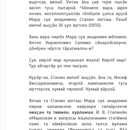
выртсах, вилнĕ. Унтан ăна çав тери пысăк
хисеп туса пытарнă. Чăннипе вара, идея
енчен, интеллектуаллăх тĕлĕшпе çапса хуçнă
Марр суя академика Сталин юлташ. Лешĕ
вилнĕ хыççăн 16 çул иртсен (1950).
Халь вара пирĕн Марр суя академик мĕлкине,
Антон Кириллович Салмин сăнарлăскерне,
çĕнĕрен чĕртсе тăратмалла-и?
Çук, кирлĕ мар кунашкал япала! Кирлĕ мар!.
Тур хăтартăр ун пек чысран.
Курăр-ха, Сталин вилнĕ хыççăн, ăна та, Иосиф
Виссарионовича, ятарлă кампанисем туса
ирттерсех, нумай тиркенĕ. Нумай вăрçнă.
Анчах та Сталин юлташ Марр суя академик
пирки каланисене каярахри тапхăрсенче
нихçан та тивмен, хурламан
. И. В. Сталинăн
«Марксизм и вопросы языкознания» статйине
паян та кăмăллăнах алла тытса вулама
пулать темелле (Интернетра та пур). Вăл