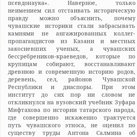
псевдонаука». Наверное, только
неимением сил отстаивать историческую
правду можно объяснить, почему
чувашские историки стали забрасывать
камнями не ангажированных коллег-
пропагандистов из Казани и местных
закосневших ученых, а чувашских
бессребреников-краеведов, которые по
крупицам собирают, восстанавливают
древнюю и современную историю родов,
деревень, сел, районов Чувашской
Республики и диаспоры. При этом
институт до сих пор ни словом не
откликнулся на вузовский учебник Зуфара
Мифтахова по истории татарского народа,
где совершенно искаженно трактуется
путь чувашского этноса, не оценил по
существу труды Антона Салмина об