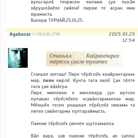
вульгарлă теорисен калама çук пысăк
хăрушлăхĕпе сийенĕ пирки те асран яма
юрамасть.
Валери ТУРКАЙ.25.01.25.
Agabazar
2025.01.25
// 2954.90.2798
12:54
Станьял: Кайрантарах
тёрёсси çиеле тухатех
Станьял юлташ! Пире тĕрĕслĕх «кайрантарах»
мар,
паян
кирлĕ. Кунта тата халĕ. Çак тĕлте
тата çак вăхăтра.
Пире миллион е миллиард çул иртсен
пулакан тĕрĕслĕхпе «савăнтармалла» мар.
Мĕншĕн тесен унашкал тĕрĕслĕх никама та
питех савăнтарма пултараймасть.
Паянхи тĕрĕслĕх çинчен шутламалла.
Вăл вара, çав паянхи тĕрĕслĕх, ак çапла: