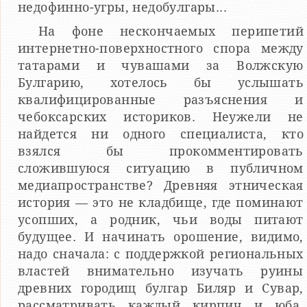
недофинно-угры, недобулгары...
На фоне нескончаемых перипетий
интернетно-поверхностного спора между
татарами и чувашами за Волжскую
Булгарию, хотелось бы услышать
квалифицированные разъяснения и
чебоксарских историков. Неужели не
найдется ни одного специалиста, кто
взялся бы прокомментировать
сложившуюся ситуацию в публичном
медиапространстве? Древняя этническая
история — это не кладбище, где поминают
усопших, а родник, чьи воды питают
будущее. И начинать орошение, видимо,
надо сначала: с поддержкой региональных
властей внимательно изучать руины
древних городищ булгар Биляр и Сувар,
рассматривать каждый кирпич и юба,