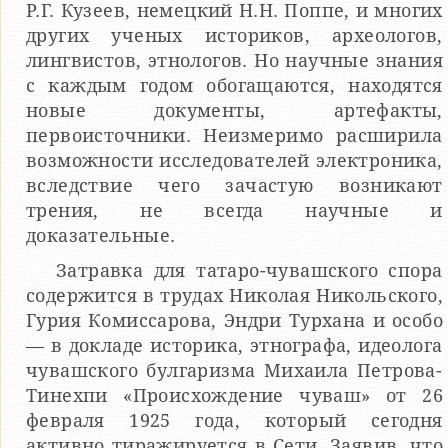
Р.Г. Кузеев, немецкий Н.Н. Поппе, и многих
других ученых историков, археологов,
лингвистов, этнологов. Но научные знания
с каждым годом обогащаются, находятся
новые документы, артефакты,
первоисточники. Неизмеримо расширила
возможности исследователей электроника,
вследствие чего зачастую возникают
трения, не всегда научные и
доказательные.
Затравка для татаро-чувашского спора
содержится в трудах Николая Никольского,
Гурия Комиссарова, Эндри Турхана и особо
— в докладе историка, этнографа, идеолога
чувашского булгаризма Михаила Петрова-
Тинехпи «Происхождение чуваш» от 26
февраля 1925 года, который сегодня
активно тиражируется в Сети. Заявив, что