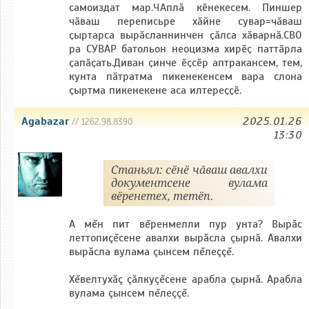
самоиздат мар.ЧАплӑ кӗнекесем. Пиншер
чӑваш переписьре хӑйне сувар=чӑваш
ҫыртарса вырӑсланнинчен ҫӑлса хӑварнӑ.СВО
ра СУВАР батольон неоцизма хирӗҫ паттӑрла
ҫапӑҫать.Диван ҫинче ӗҫсӗр аптракансем, тем,
кунта пӑтратма пикенекенсем вара слона
ҫыртма пикенекене аса илтереҫҫӗ.
Agabazar
2025.01.26
// 1262.98.8390
13:30
Станьял: сёнё чăваш авалхи
документсене вулама
вёренетех, тетёп.
А мĕн пит вĕренмелли пур унта? Вырăс
леттопиçĕсене авалхи вырăсла çырнă. Авалхи
вырăсла вулама çынсем пĕлеççĕ.
Хĕвелтухăç çăлкуçĕсене арабла çырнă. Арабла
вулама çынсем пĕлеççĕ.