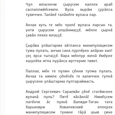
Чул юпасенчи çырусем каллех араб
саспаллийĕсемпе. Вула хырăм çурăлса
тухиччен. Талăкĕ талăкĕпе вуласа лар.
Анчах хуть те мĕн чухлĕ вуласа ларсан та,
унти çырусем улшăнмаççĕ, мĕнле çырнă
çавăн пекех юлаççĕ.
Çырăва улăштарма хăтланса манипуляцисем
тума пулать, анчах сана пурпĕрех алăран кап!
çеç ярса тытаççĕ. Вара мĕнпур юлнă ĕмĕрне
«шулĕк» ятпа пурăнса ирттерме тивет.
Паллах, мĕн те пулин çĕнни тупма пулать.
Анчах та нимле çĕнĕлĕх те халиччен тупнă
çырусене улăштарма пултараймасть.
Андрей Сергеевич Сараевăн çĕнĕ статйисене
вуланă пуль? Питĕ кăсăклă! Нимĕçсем
патĕнче ăс пухнă Валиди-Тоган тата
Харьковри Ковалевский еплерех
манипуляцисем тунине тăрă шыв çине