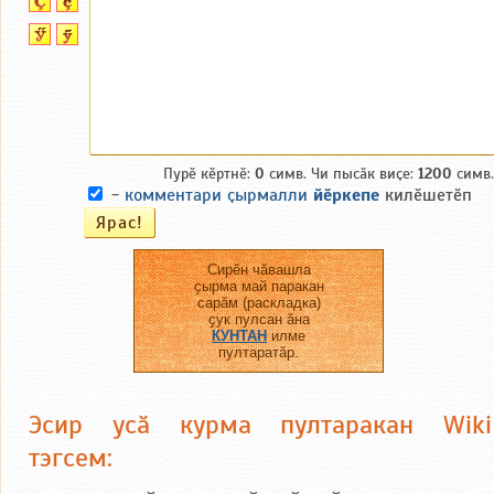
Пурӗ кӗртнӗ:
0
симв. Чи пысӑк виҫе:
1200
симв.
-
комментари ҫырмалли
йӗркепе
килӗшетӗп
Сирӗн чӑвашла
ҫырма май паракан
сарӑм (раскладка)
ҫук пулсан ӑна
КУНТАН
илме
пултаратӑр.
Эсир усӑ курма пултаракан Wiki
тэгсем: