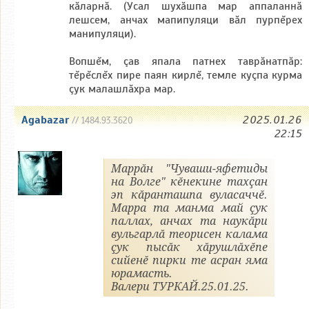
кăларнă. (Усал шухăшпа мар аппаланнă
лешсем, анчах мапипуляци вăл пурпĕрех
манипуляци).
Вопшĕм, çав япала патнех таврăнатпăр:
тĕрĕслĕх пире паян кирлĕ, темле куçпа курма
çук малашлăхра мар.
Agabazar
2025.01.26
// 1484.93.3620
22:15
Маррăн "Чуваши-яфетиды
на Волге" кĕнекине тахçан
эп кăранташпа вуласаччĕ.
Марра та манма май çук
паллах, анчах та наукăри
вульгарлă теорисен калама
çук пысăк хăрушлăхĕпе
сийенĕ пирки те асран яма
юрамасть.
Валери ТУРКАЙ.25.01.25.