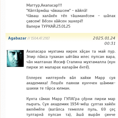
Маттур,Акапасар!!!
"Кăптăрмăш чăвашсем" - вăйлă!
Чăваш халăхĕн тĕп тăшманĕсем - шăпах
çавсем! Вĕсен хăйсен эшкерĕ!
Валери ТУРКАЙ.23.01.25
Agabazar
2025.01.24
// 1504.47.2917
00:31
Акапасара мухтама кирек хăçан та май пур.
Эпир пăхса тухакан ыйтăва илес пулсан вара,
чăн малтанах Иосиф Сталина мухтамалла (кун
пирки эп маларах каларăм ĕнтĕ).
Еплерех «илтернĕ» вăл хайхи Марр суя
академика! Лешĕн паянхи кунччен шăмми-
шакки те тăрса юлман.
Кунта сăмах Марр ГУЛАГра çĕрни пирки мар
пырать. Суя академик 1934-мĕш çултах хайĕн
вилĕмĕпе (ватăлса темелле пуль, 69 çеç
тултарнă пулсан та), ăшă вырăн çинче