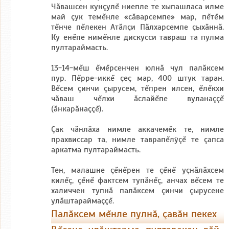
Чăвашсен кунçулĕ ниепле те хыпашласа илме
май çук темĕнле «сăварсемпе» мар, пĕтĕм
тĕнче пĕлекен Атăлçи Пăлхарсемпе çыхăннă.
Ку енĕпе нимĕнле дискусси тавраш та пулма
пултараймасть.
13-14-мĕш ĕмĕрсенчен юлнă чул палăксем
пур. Пĕрре-иккĕ çеç мар, 400 штук таран.
Вĕсем çинчи çырусем, тĕпрен илсен, ĕлĕкхи
чăваш чĕлхи ăслайĕпе вуланаççĕ
(ăнкарăнаççĕ).
Çак чăнлăха нимле аккачемĕк те, нимле
прахвиссар та, нимле таврапĕлÿçĕ те çапса
аркатма пултараймасть.
Тен, малашне çĕнĕрен те çĕнĕ уçнăлăхсем
килĕç, çĕнĕ фактсем тупăнĕç, анчах вĕсем те
халиччен тупнă палăксем çинчи çырусене
улăштараймаççĕ.
Палăксем мĕнле пулнă, çавăн пекех