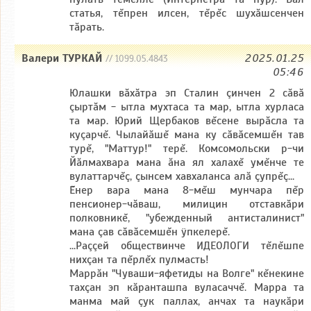
статья, тĕпрен илсен, тĕрĕс шухăшсенчен
тăрать.
Валери ТУРКАЙ
2025.01.25
// 1099.05.4843
05:46
Юлашки вăхăтра эп Сталин çинчен 2 сăвă
çыртăм - ытла мухтаса та мар, ытла хурласа
та мар. Юрий Щербаков вĕсене вырăсла та
куçарчĕ. Чылайăшĕ мана ку сăвăсемшĕн тав
турĕ, "Маттур!" терĕ. Комсомольски р-чи
Йăлмахвара мана ăна ял халахĕ умĕнче те
вулаттарчĕç, çынсем хавхаланса алă çупрĕç...
Ĕнер вара мана 8-мĕш мунчара пĕр
пенсионер-чăваш, милицин отставкăри
полковникĕ, "убежденный антисталинист"
мана çав сăвăсемшĕн ÿпкелерĕ.
...Раççей обществинче ИДЕОЛОГИ тĕлĕшпе
нихçан та пĕрлĕх пулмасть!
Маррăн "Чуваши-яфетиды на Волге" кĕнекине
тахçан эп кăранташпа вуласаччĕ. Марра та
манма май çук паллах, анчах та наукăри