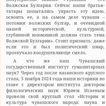
Волжская Булгария. Сейчас наши братья-
татары попытались украсть эту идею,
освоить ее, а на самом деле чуваши –
потомки волжских булгар, и очевидной
нашей исторической, культурной,
глубинной изюминкой должна стать тема
Волжской Булгарии». Стоит признать: даже
если это и был политический пиар,
прозвучало воодушевляюще смело.
А что же наш Чувашский
государственный институт гуманитарных
наук? Через год после казанского круглого
стола, 5 ноября 2024 года наши историки во
главе с директором института доктором
филологических наук Юрием Исаевым
провели свой круглый стол «История и
культура чувашского народа: наука и