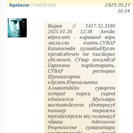
Agabazar
2025.01.27
// 1541.63.1454
10:24
Вырак // 1417.52.3180
2025.01.26 12:38 Анчӑк
вӗркелет - караванӗ вара
малалла каять.СУВАР
Казанковӑн хулавӑшӗХусан
кремӗлӗнчен те пысӑкрах
ҫӗкленет, СУвар ансамблӗ
Европана парӑнтарать,
CУВАР ресторан
Шупашкарта
кӗрлет.Ювенальевпа
Алмантӑйӑн суварсен
истриӗ пирки ҫырнӑ
кӗнекисем Мускаври
выставкӑсенче ҫӗнтереҫҫӗ
пиншер тиражпа
тухнӑскерсем веҫ саланаҫҫӗ
чӑваш тӗнчинче
Рецензисене гуманитари