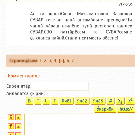
07:28
Ан та кала.Айван Музыкантовпа Казанков
СУВАР тесе ят панӑ ансамбльпе крепоҫне.Чи
чаплӑ чӑваш стилӗпе тунӑ ресторан каллех
СУВАР.СВО паттӑрӗсем те СУВАРсемпе
ҫыхланса кайнӑ.Сталин ҫитместь вӗсене!
Страницӑсем
:
1
,
2
,
3
,
4
, [5],
6
,
7
Комментариле
Сирӗн ятӑp:
Анлӑлатса ҫырни:
2
B
T
U
T
Ячӗ1
Ячӗ2
Ячӗ3
#
X
X
2
Ӳкерчӗк
http://