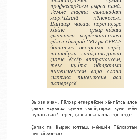
институтчӗн сумлӑ
профессорӗсем ҫырса панӑ.
Темле таҫти самоиздат
мар.ЧАплӑ кӗнекесем.
Пиншер чӑваш переписьре
хӑйне сувар=чӑваш
ҫыртарса вырӑсланнинчен
ҫӑлса хӑварнӑ.СВО ра СУВАР
батольон неоцизма хирӗҫ
паттӑрла ҫапӑҫать.Диван
ҫинче ӗҫсӗр аптракансем,
тем, кунта пӑтратма
пикенекенсем вара слона
ҫыртма пикенекене аса
илтереҫҫӗ
Вырак ачам, Пăлхар еткерлĕхне хăйпăтса илсе
çавна «сувар» çумне çыпăçтарса хуни мĕн
пулать вăл? Тĕрĕс, çавна «вăрăлла ĕç» теççĕ.
Çапах та, Вырак юлташ, мĕншĕн Пăлхартан
пит хăран-ха?