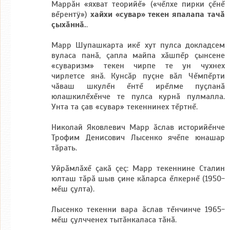
Маррăн «яхват теорийĕ» («чĕлхе пирки çĕнĕ
вĕрентÿ»)
хайхи «сувар» текен япалапа тачă
çыхăннă.
.
Марр Шупашкарта икĕ хут пулса докладсем
вуласа панă, çапла майпа хăшпĕр çынсене
«суваризм» текен чирпе те ун чухнех
чирлетсе янă. Кунсăр пуçне вăл Чĕмпĕрти
чăваш шкулĕн ĕнтĕ ирĕлме пуçланă
юлашкилĕхĕнче те пулса курнă пулмалла.
Унта та çав «сувар» текеннинех тĕртнĕ.
Николай Яковлевич Марр ăслав историйĕнче
Трофим Денисович Лысенко ячĕпе юнашар
тăрать.
Уйрăмлăхĕ çакă çеç: Марр текеннине Сталин
юлташ тăрă шыв çине кăларса ĕлкернĕ (1950-
мĕш çулта).
Лысенко текенни вара ăслав тĕнчинче 1965-
мĕш çулчченех тытăнкаласа тăнă.