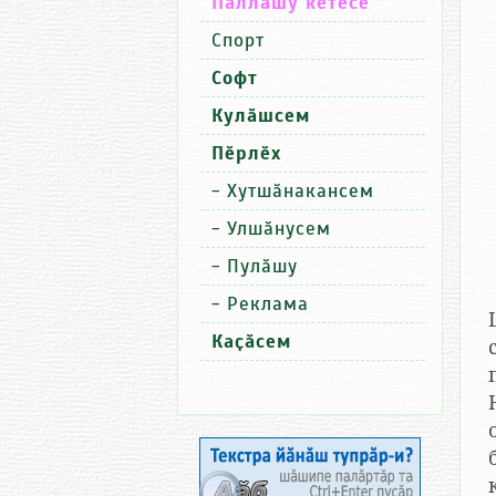
Паллашу кӗтесӗ
Спорт
Софт
Кулӑшсем
Пӗрлӗх
-
Хутшӑнакансем
-
Улшӑнусем
-
Пулӑшу
-
Реклама
Каҫӑсем