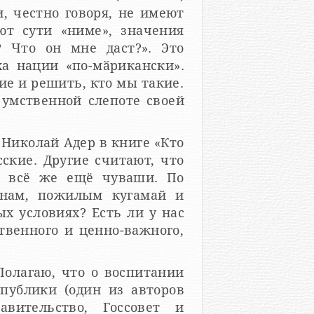
, честно говоря, не имеют
ют сути «ниме», значения
? Что он мне даст?». Это
а нации «по-мӑрикански».
е и решить, кто мы такие.
умственной слепоте своей
 Николай Адер в книге «Кто
ские. Другие считают, что
о всё же ещё чуваши. По
 нам, пожилым кугамай и
ых условиях? Есть ли у нас
твенного и ценно-важного,
Полагаю, что о воспитании
публики (один из авторов
вительство, Госсовет и