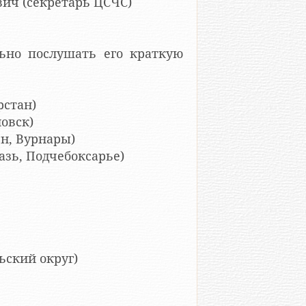
ич (секретарь ЦСЧС)
ьно послушать его краткую
рстан)
овск)
н, Вурнары)
зь, Подчебоксарье)
ьский округ)