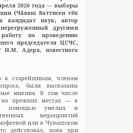
апреля 2026 года — выборы
шин (Чӑваш Ваттисен тӗп
та кандидат наук, автор
 перегруженный другими
 работу по проведению
шего председателя ЦСЧС,
 Н.М. Адера, известного
о к старейшинам, членам
опроса, были высказаны
ные мнения. В том числе
е на прежних местах — в
и с помощью умелых и
ственных мероприятий
имофеевой или в Чувашском
-то действовал, пока при