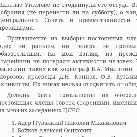
Николае Угаслове не отодвинули его оттуда. В
собрания (не перенести ли на субботу), о ка
Центрального Совета и преемственности 
президиума.
Приглашение на выборы постоянных член
Адер ни раньше, ни теперь не принял
обязательным. На мой взгляд, из прежд
старейшин не потеряли активности человек 2
было лиц, таких как хореограф В.А. Милютин, 
Морозов, краеведы Д.Н. Коннов, Ф.В. Кузьм
активисты. Их никак нельзя отодвигать от об
Должны быть приглашены на очередн
постоянные члены Совета старейшин, имевшие 
на многих заседаниях ЦСЧС:
Адёр (Тувалкин) Николай Михайлович
Бойков Алексей Осипович