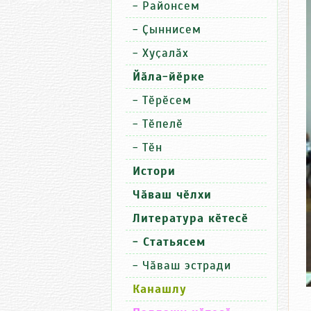
-
Районсем
-
Ҫыннисем
-
Хуҫалӑх
Йӑла-йӗрке
-
Тӗрӗсем
-
Тӗпелӗ
-
Тӗн
Истори
Чӑваш чӗлхи
Литература кӗтесӗ
- Статьясем
-
Чӑваш эстради
Канашлу