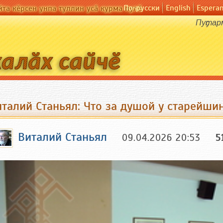
По-русски
English
Espera
йта кӗрсен унпа туллин усӑ курма пулӗ
Пуҫтар
италий Станьял: Что за душой у старейши
Виталий Станьял
09.04.2026 20:53
5