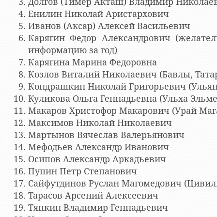
Долгов (Тимер Акташ) Владимир Николаев
Енилин Николай Аристархович
Иванов (Аксар) Алексей Васильевич
Карягин Федор Александрович (желател
информацию за год)
Карягина Марина Федоровна
Козлов Виталий Николаевич (Бавлы, Тата
Кондрашкин Николай Григорьевич (Ульян
Куликова Ольга Геннадьевна (Ульха Эльме
Макаров Христофор Макарович (Урай Мага
Максимов Николай Николаевич
Мартынов Вячеслав Валерьянович
Мефодьев Александр Иванович
Осипов Александр Аркадьевич
Пупин Петр Степанович
Сайфутдинов Руслан Магомедович (Цивил
Тарасов Арсений Алексеевич
Тяпкин Владимир Геннадьевич