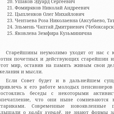
Ушаков Эдуард Сергеевич
Фомиряков Николай Андреевич
Цыпленков Олег Михайлович
Чентаева Роза Николаевна (Аксубаево, Та
Эльмень Чаптай Дмитриевич (Чебоксарск
Яковлева Земфира Кузьминична
Старейшины неумолимо уходят от нас с к
сотня почетных и действующих старейшин и
этот мир, оставив на память живым свои дел
желания и мысли.
Если Совет будет и в дальнейшем суще
привлечь к его работе молодых пенсионеров
состоялись беседы с некоторыми активис
впечатление, что они ныне сомневаются в
стариками. Современные новоявленные п
слышали о
халӑх хуралӗ
, не знают формы за