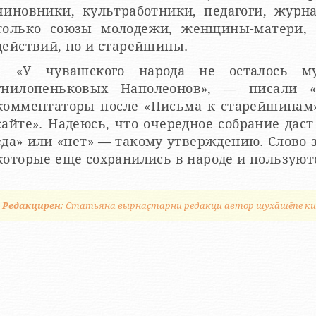
чиновники, культработники, педагоги, журн
только союзы молодежи, женщины-матери, 
действий, но и старейшины.
«У чувашского народа не осталось м
гнилопеньковых Наполеонов», — писали «
комментаторы после «Письма к старейшинам
сайте». Надеюсь, что очередное собрание дас
«да» или «нет» — такому утверждению. Слово
которые еще сохранились в народе и пользуют
Редакцирен
: Статьяна вырнаҫтарни редакци автор шухӑшӗпе к