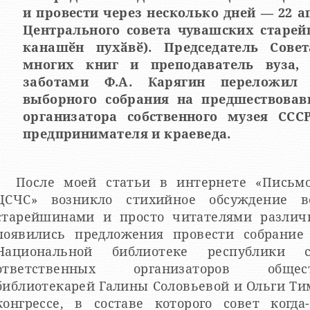
и провести через несколько дней — 22 
Центрального совета чувашских старей
канашӗн пухӑвӗ). Председатель Сове
многих книг и преподаватель вуза,
заботами Ф.А. Карягин переложил
выборного собрания на предшествовав
организатора собственного музея СССР
предпринимателя и краеведа.
После моей статьи в интернете «Письм
ЦСЧС» возникло стихийное обсуждение в
старейшинами и просто читателями различ
появились предложения провести собрани
Национальной библиотеке республик
ответственных организаторов обще
библиотекарей Галины Соловьевой и Ольги Т
конгрессе, в составе которого совет когда