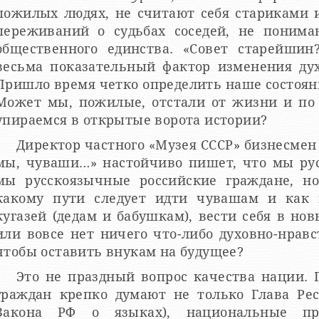
пожилых людях, не считают себя стариками и
переживаний о судьбах соседей, не понима
общественного единства. «Совет старейшин
весьма показательный фактор изменения дух
Пришло время четко определить наше состояни
Может мы, пожилые, отстали от жизни и по 
упираемся в открытые ворота истории?
Директор частного «Музея СССР» бизнесмен
мы, чуваши…» настойчиво пишет, что мы рус
мы русскоязычные российские граждане, н
какому пути следует идти чувашам и как
кугазей (дедам и бабушкам), вести себя в нов
или вовсе нет ничего что-либо духовно-нравс
чтобы оставить внукам на будущее?
Это не праздный вопрос качества нации. 
граждан крепко думают не только Глава Рес
Закона РФ о языках), национальные пра