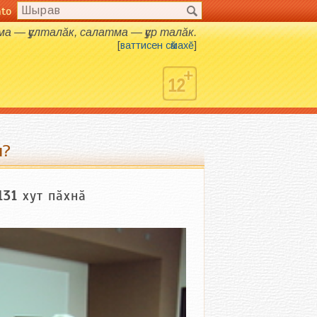
nto
ма — ҫулталӑк, салатма — ҫур талӑк.
[
ваттисен сӑмахӗ
]
н?
131
хут пӑхнӑ