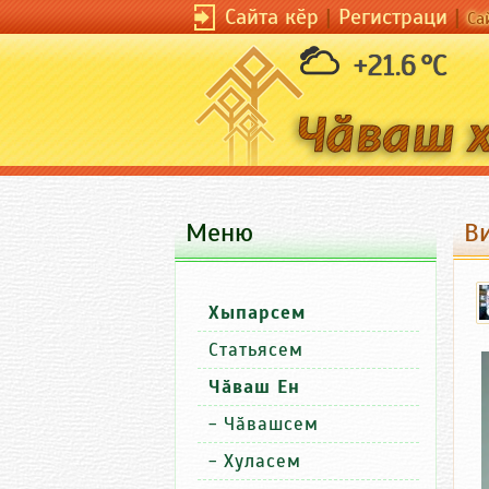
Сайта кӗр
|
Регистраци
|
Са
+21.6 °C
Меню
В
Хыпарсем
Статьясем
Чӑваш Ен
-
Чӑвашсем
-
Хуласем