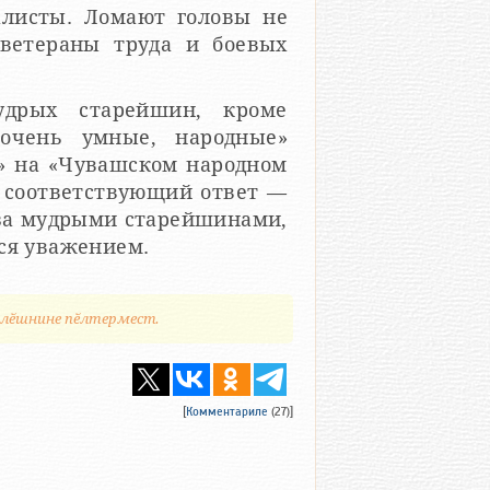
алисты. Ломают головы не
ветераны труда и боевых
удрых старейшин, кроме
очень умные, народные»
» на «Чувашском народном
т соответствующий ответ —
 за мудрыми старейшинами,
ся уважением.
илӗшнине пӗлтермест.
[
Комментариле
(27)]