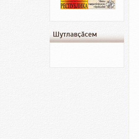
Шутлавҫӑсем