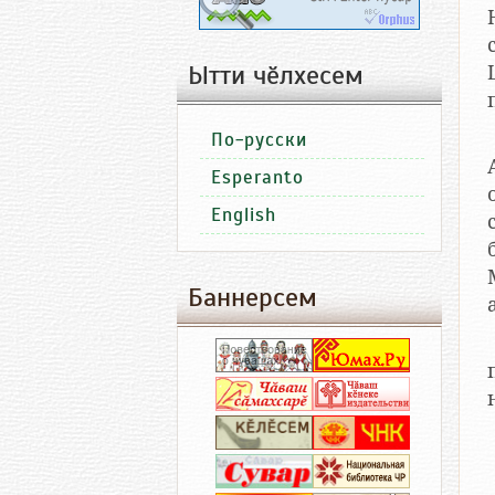
Ытти чӗлхесем
По-русски
Esperanto
English
Баннерсем