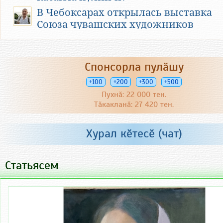
В Чебоксарах открылась выставка
Союза чувашских художников
Учился Фёдоров прилежно. Тогда же
в школе в нем проявились
Спонсорла пулӑшу
лидерские качества личности. В
одной из книг о школьных годах на
+100
+200
+300
+500
фотоиллюстрации Федоров идёт
Пухнӑ: 22 000 тен.
впереди в роли командира группы с
Тӑкакланӑ: 27 420 тен.
бутафорским «автоматом» в руках.
Федоров успешно закончил
Хурал кӗтесӗ (чат)
Толиковскую среднюю школу в 1975
году.
Статьясем
Абитуриент Федоров опоздал утром
на самолет в Ленинград в военное
училище. И его судьба сложилась
по-другому. Об этом тоже говорится
в книге.