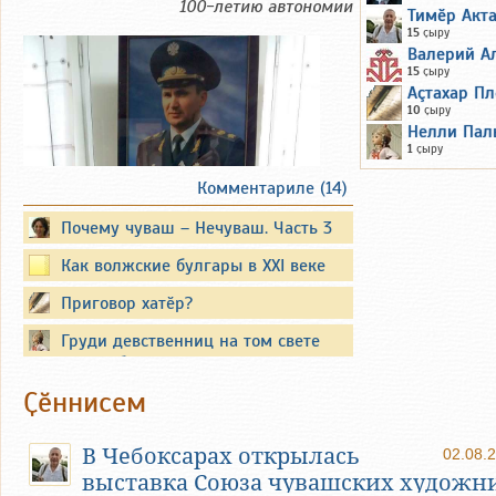
100-летию автономии
Тимӗр Акт
15
ҫыру
Валерий А
15
ҫыру
Аçтахар Пл
10
ҫыру
Нелли Пал
1
ҫыру
Комментариле (14)
Почему чуваш – Нечуваш. Часть 3
Вместо предисловия
Как волжские булгары в XXI веке
татарами стали
Приговор хатӗр?
Существуют официальные
опубликованные биографии
Груди девственниц на том свете
известных политиков. Они также
кусать будут змеи злые...
публикуют свои воспоминания.
Ҫӗннисем
Но все события и обстоятельства из
их жизни объять невозможно. Между
В Чебоксарах открылась
02.08.
тем, иногда самое интересное
выставка Союза чувашских художн
остаётся неизвестным