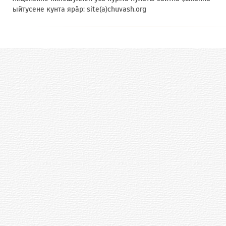
начали строить город-спутник
ыйтусене кунта ярӑр: site(a)chuvash.org
Чебоксар, позднее названный
Новочебоксарском.
Трагедия 13 снесенных
чувашских деревень
При строительстве химкомбината и
нового города власти снесли 13
чувашских деревень. Сельчане
восприняли это как трагедию. Их