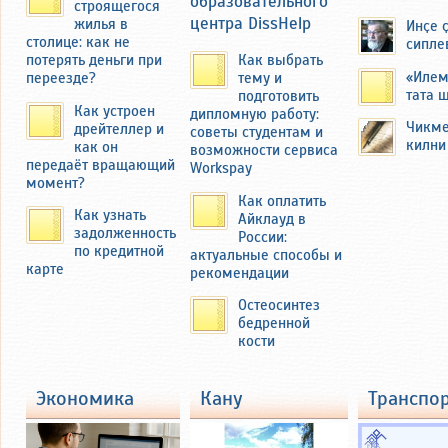
образовательного
строящегося
центра DissHelp
жилья в
Инҫе 
Семья Федоровых переехала в
столице: как не
сипле
другую деревню — Миснеры
потерять деньги при
Как выбрать
Чебоксарского района ЧАССР.
«Илем
переезде?
тему и
тата 
подготовить
Как устроен
дипломную работу:
Чикме
дрейтеллер и
советы студентам и
килни
как он
возможности сервиса
передаёт вращающий
Workspay
момент?
Как оплатить
Как узнать
Айклауд в
задолженность
России:
по кредитной
актуальные способы и
карте
рекомендации
Остеосинтез
бедренной
В 2019 году автор этих строк побывал
кости
там и осмотрел бывшую усадьбу
Федоровых с большим огородом
около 40 соток. Там семья
экономика
кану
транспо
выращивала картофель и ранние
зелень и овощи на продажу на