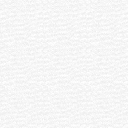
переселили в город Спутник и
поселок Новое Атлашево
Чебоксарского района. Те, кто не
хотел расставаться с крестьянской
жизнью, покупали дома в соседних
деревнях. При этом, как вспоминают
местные жители, компенсации за
снесенные крестьянские дома и
усадьбы не выплачивались.
Жители снесенных деревень сильно
переживали экстремальную
ситуацию.
После вступления в должность
Президента Чувашии его земляки
попросили Федорова и власти
Новочебоксарска увековечить память
снесенных деревень. Проект
разработала архитектор Н.А.Рожкова.
Композиция называется «Фонтан
памяти». Он торжественно открыт в
2003 году в Новочебоксарске в