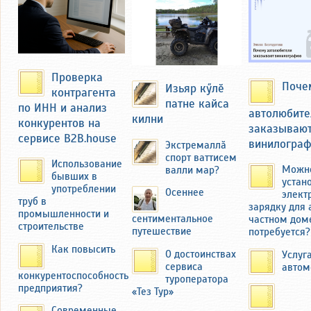
базаре в Чебоксарах и
Новочебоксарске. Продукцию
вывозили на мотоцикле с коляской
через мост над речкой Кукшум.
Проверка
Поче
Изьяр кӳлӗ
контрагента
патне кайса
по ИНН и анализ
автолюбите
килни
конкурентов на
заказываю
сервисе B2B.house
винилогра
Экстремаллӑ
спорт ваттисем
Использование
Можн
валли мар?
бывших в
устан
употреблении
Осеннее
элект
труб в
зарядку для 
промышленности и
сентиментальное
частном доме
строительстве
Николай Фёдоров вспоминал, как он
путешествие
потребуется?
иногда, помогая отцу, сам продавал
Как повысить
О достоинствах
Услуг
овощи на базаре Чебоксар.
сервиса
автом
конкурентоспособность
туроператора
Миснеры — деревня небольшая.
предприятия?
«Тез Тур»
Федоров учился в средней школе в
соседней деревне Толиково, куда
Современные