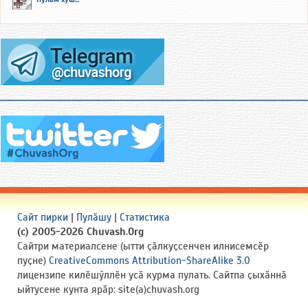
Сайт пирки
|
Пулӑшу
|
Статистика
(c) 2005-2026 Chuvash.Org
Сайтри материалсене (ытти ҫӑлкуҫсенчен илнисемсӗр
пуҫне)
CreativeCommons Attribution-ShareAlike 3.0
лицензипе килӗшӳллӗн усӑ курма пулать. Сайтпа ҫыхӑннӑ
ыйтусене кунта ярӑр: site(a)chuvash.org