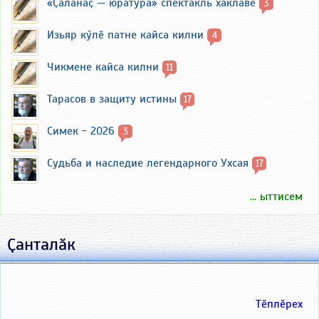
«Ҫӑлӑнӑҫ — юратура» спектакль хаклавӗ
3
Изьяр кӳлӗ патне кайса килни
4
Чикмене кайса килни
11
Тарасов в защиту истины
17
Симек - 2026
3
Судьба и наследие легендарного Ухсая
17
... ыттисем
Ҫанталӑк
Тӗплӗрех