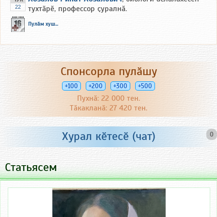
22
тухтӑрӗ, профессор ҫуралнӑ.
Пулӑм хуш...
Спонсорла пулӑшу
+100
+200
+300
+500
Пухнӑ: 22 000 тен.
Тӑкакланӑ: 27 420 тен.
Хурал кӗтесӗ (чат)
0
Статьясем