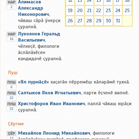
12
13
14
15
16
17
18
Алимасов
НАР
2
Александр
19
20
21
22
23
24
25
Никонорович
,
чӑваш сӑрӑ ӳнерҫи
26
27
28
29
30
31
ҫуралнӑ.
Лукоянов Геральд
НАР
16
Васильевич
,
чӗлхеҫӗ, филологи
ӑслӑлӑхӗсен
кандидачӗ ҫуралнӑ.
Пуш
«
Ял пурнӑҫӗ
» хаҫатӑн пӗрремӗш кӑларӑмӗ тухнӑ.
ПУШ
6
Салтыков Яков Игнатьевич
, парти ӗҫченӗ вилнӗ.
ПУШ
22
Христофоров Иван Иванович
, паллӑ чӑваш юрӑҫи
ПУШ
22
ҫуралнӑ.
Ҫӗртме
Михайлов Леонид Михайлович
, филологи
ҪӖР
12