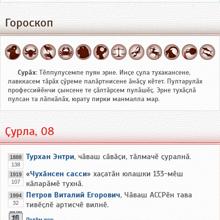
Гороскоп
Сурӑх
: Тӗлпулусемпе пуян эрне. Инҫе ҫула тухакансене,
лавккасем тӑрӑх ҫӳреме палӑртнисене ӑнӑҫу кӗтет. Пултарулӑх
профессийӗнчи ҫынсене те ҫӑлтӑрсем пулӑшӗҫ. Эрне тухӑҫлӑ
пулсан та лӑпкӑлӑх, юрату пирки манмалла мар.
Ҫурла, 08
Турхан Энтри
, чӑваш сӑвӑҫи, тӑлмачӗ ҫуралнӑ.
1888
138
«
Чухӑнсен сасси
» хаҫатӑн юлашки 133-мӗш
1919
107
кӑларӑмӗ тухнӑ.
Петров Виталий Егорович
, Чӑваш АССРӗн тава
1994
32
тивӗҫлӗ артисчӗ вилнӗ.
Пулӑм хуш...