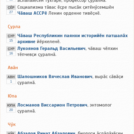
ӑслӑлӑхӗсен тухтӑрӗ, профессор ҫуралнӑ.
Социализма тӑвас ӗҫре пысӑк ҫитӗнӳсемшӗн
ҪӖР
27
Чӑваш АССРӗ
Ленин орденне тивӗҫнӗ.
Ҫурла
Чӑваш Республикин паянхи историйӗн патшалӑх
ҪУР
15
архивне
йӗркеленӗ.
Лукоянов Геральд Васильевич
, чӑваш чӗлхин
ҪУР
16
тӗпчевҫи ҫуралнӑ.
Авӑн
Шапошников Вячеслав Иванович
, вырӑс сӑвӑҫи
АВН
1
ҫуралнӑ.
Юпа
Лосманов Виссарион Петрович
, энтомолог
ЮПА
20
ҫуралнӑ.
Чӳк
Абзалов Ринат Абзалович
, биологи ӑслӑлӑхӗсен
ЧӲК