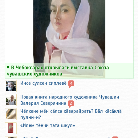
￭
В Чебоксарах открылась выставка Союза
чувашских художников
Инҫе ҫулсен сиплевӗ
4
Новая книга народного художника Чувашии
Валерия Северянина
2
Чӗлхене мӗн ҫӑлса хӑварайрать? Вӑл кӑсӑклӑ
пулни-и?
«Илем тӗнчи тата шкул»