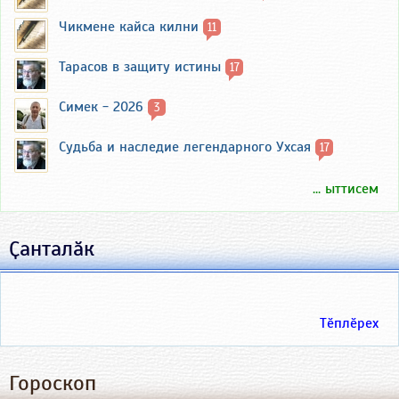
Чикмене кайса килни
11
Тарасов в защиту истины
17
Симек - 2026
3
Судьба и наследие легендарного Ухсая
17
... ыттисем
Ҫанталӑк
Тӗплӗрех
Гороскоп