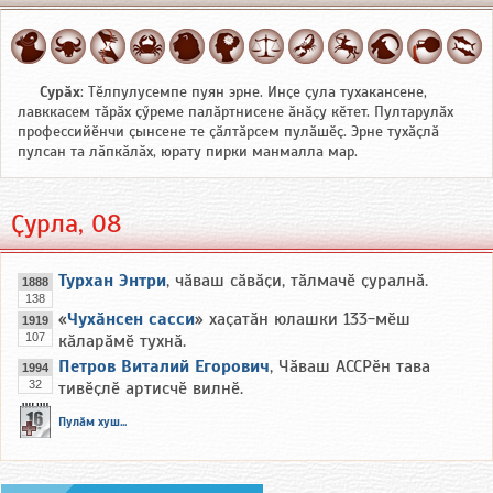
Сурӑх
: Тӗлпулусемпе пуян эрне. Инҫе ҫула тухакансене,
лавккасем тӑрӑх ҫӳреме палӑртнисене ӑнӑҫу кӗтет. Пултарулӑх
профессийӗнчи ҫынсене те ҫӑлтӑрсем пулӑшӗҫ. Эрне тухӑҫлӑ
пулсан та лӑпкӑлӑх, юрату пирки манмалла мар.
Ҫурла, 08
Турхан Энтри
, чӑваш сӑвӑҫи, тӑлмачӗ ҫуралнӑ.
1888
138
«
Чухӑнсен сасси
» хаҫатӑн юлашки 133-мӗш
1919
107
кӑларӑмӗ тухнӑ.
Петров Виталий Егорович
, Чӑваш АССРӗн тава
1994
32
тивӗҫлӗ артисчӗ вилнӗ.
Пулӑм хуш...