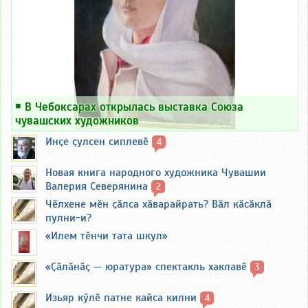
￭
В Чебоксарах открылась выставка Союза
чувашских художников
Инҫе ҫулсен сиплевӗ
4
Новая книга народного художника Чувашии
Валерия Северянина
2
Чӗлхене мӗн ҫӑлса хӑварайрать? Вӑл кӑсӑклӑ
пулни-и?
«Илем тӗнчи тата шкул»
«Ҫӑлӑнӑҫ — юратура» спектакль хаклавӗ
3
Изьяр кӳлӗ патне кайса килни
4