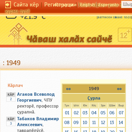
Сайта кӗр
|
Регистраци
|
По-русски
English
Esperanto
Сайта кӗрсен унпа тулли
курма пулӗ
Туман тиха пилӗкне ан хуҫ теҫҫӗ.
+21.9 °C
[
ваттисен сӑмахӗ: 6510
]
: 1949
Кӑрлач
««
1949
»»
Агаков Всеволод
КӐР
Ҫурла
2
Георгиевич
, ЧПУ
ректорӗ, профессор
Тун
Ытл
Юн
Кӗҫ
Эрн
Шӑм
Выр
ҫуралнӑ.
01
02
03
04
05
06
07
Табаков Владимир
КӐР
08
09
10
11
12
13
14
3
Алексеевич
,
таврапӗлӳҫӗ,