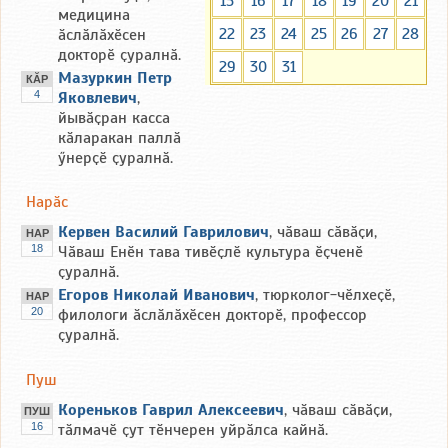
15
16
17
18
19
20
21
медицина
22
23
24
25
26
27
28
ӑслӑлӑхӗсен
докторӗ ҫуралнӑ.
29
30
31
Мазуркин Петр
КӐР
4
Яковлевич
,
йывӑҫран касса
кӑларакан паллӑ
ӳнерҫӗ ҫуралнӑ.
Нарӑс
Кервен Василий Гаврилович
, чӑваш сӑвӑҫи,
НАР
18
Чӑваш Енӗн тава тивӗҫлӗ культура ӗҫченӗ
ҫуралнӑ.
Егоров Николай Иванович
, тюрколог-чӗлхеҫӗ,
НАР
20
филологи ӑслӑлӑхӗсен докторӗ, профессор
ҫуралнӑ.
Пуш
Кореньков Гаврил Алексеевич
, чӑваш сӑвӑҫи,
ПУШ
16
тӑлмачӗ ҫут тӗнчерен уйрӑлса кайнӑ.