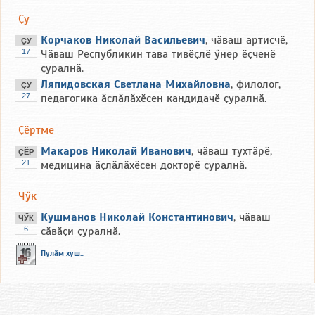
Ҫу
Корчаков Николай Васильевич
, чӑваш артисчӗ,
ҪУ
17
Чӑваш Республикин тава тивӗҫлӗ ӳнер ӗҫченӗ
ҫуралнӑ.
Ляпидовская Светлана Михайловна
, филолог,
ҪУ
27
педагогика ӑслӑлӑхӗсен кандидачӗ ҫуралнӑ.
Ҫӗртме
Макаров Николай Иванович
, чӑваш тухтӑрӗ,
ҪӖР
21
медицина ӑҫлӑлӑхӗсен докторӗ ҫуралнӑ.
Чӳк
Кушманов Николай Константинович
, чӑваш
ЧӲК
6
сӑвӑҫи ҫуралнӑ.
Пулӑм хуш...