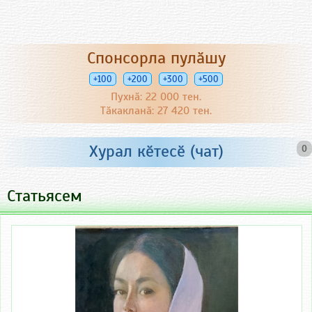
Спонсорла пулӑшу
+100
+200
+300
+500
Пухнӑ: 22 000 тен.
Тӑкакланӑ: 27 420 тен.
Хурал кӗтесӗ (чат)
0
Статьясем