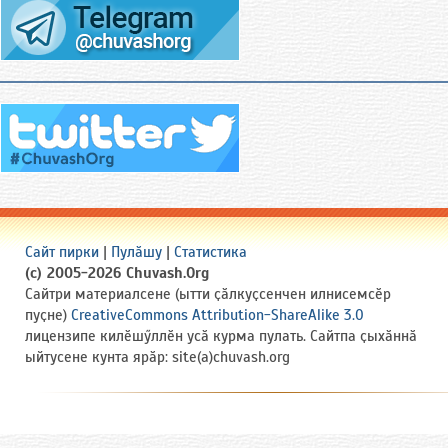
Сайт пирки
|
Пулӑшу
|
Статистика
(c) 2005-2026 Chuvash.Org
Сайтри материалсене (ытти ҫӑлкуҫсенчен илнисемсӗр
пуҫне)
CreativeCommons Attribution-ShareAlike 3.0
лицензипе килӗшӳллӗн усӑ курма пулать. Сайтпа ҫыхӑннӑ
ыйтусене кунта ярӑр: site(a)chuvash.org