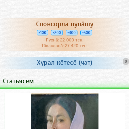
Спонсорла пулӑшу
+100
+200
+300
+500
Пухнӑ: 22 000 тен.
Тӑкакланӑ: 27 420 тен.
Хурал кӗтесӗ (чат)
0
Статьясем