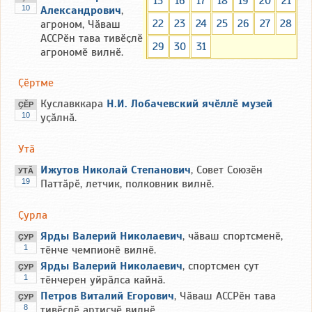
15
16
17
18
19
20
21
10
Александрович
,
22
23
24
25
26
27
28
агроном, Чӑваш
АССРӗн тава тивӗҫлӗ
29
30
31
агрономӗ вилнӗ.
Ҫӗртме
Куславккара
Н.И. Лобачевский ячӗллӗ музей
ҪӖР
10
уҫӑлнӑ.
Утӑ
Ижутов Николай Степанович
, Совет Союзӗн
УТӐ
19
Паттӑрӗ, летчик, полковник вилнӗ.
Ҫурла
Ярды Валерий Николаевич
, чӑваш спортсменӗ,
ҪУР
1
тӗнче чемпионӗ вилнӗ.
Ярды Валерий Николаевич
, спортсмен ҫут
ҪУР
1
тӗнчерен уйрӑлса кайнӑ.
Петров Виталий Егорович
, Чӑваш АССРӗн тава
ҪУР
8
тивӗҫлӗ артисчӗ вилнӗ.