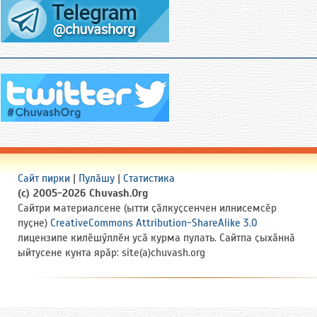
Сайт пирки
|
Пулӑшу
|
Статистика
(c) 2005-2026 Chuvash.Org
Сайтри материалсене (ытти ҫӑлкуҫсенчен илнисемсӗр
пуҫне)
CreativeCommons Attribution-ShareAlike 3.0
лицензипе килӗшӳллӗн усӑ курма пулать. Сайтпа ҫыхӑннӑ
ыйтусене кунта ярӑр: site(a)chuvash.org