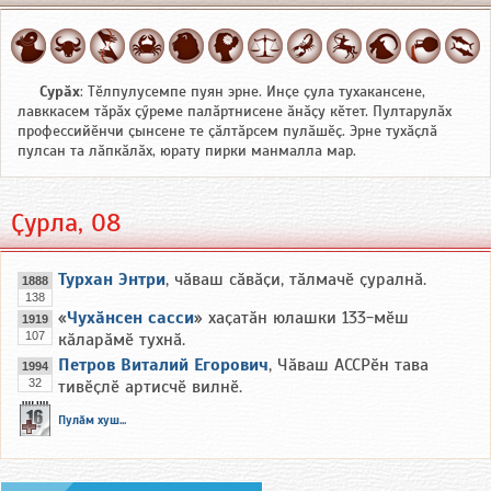
Сурӑх
: Тӗлпулусемпе пуян эрне. Инҫе ҫула тухакансене,
лавккасем тӑрӑх ҫӳреме палӑртнисене ӑнӑҫу кӗтет. Пултарулӑх
профессийӗнчи ҫынсене те ҫӑлтӑрсем пулӑшӗҫ. Эрне тухӑҫлӑ
пулсан та лӑпкӑлӑх, юрату пирки манмалла мар.
Ҫурла, 08
Турхан Энтри
, чӑваш сӑвӑҫи, тӑлмачӗ ҫуралнӑ.
1888
138
«
Чухӑнсен сасси
» хаҫатӑн юлашки 133-мӗш
1919
107
кӑларӑмӗ тухнӑ.
Петров Виталий Егорович
, Чӑваш АССРӗн тава
1994
32
тивӗҫлӗ артисчӗ вилнӗ.
Пулӑм хуш...