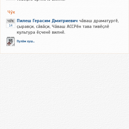
Чӳк
Пилеш Герасим Дмитриевич
чӑваш драматургӗ,
ЧӲК
14
ҫыравҫи, сӑвӑҫи, Чӑваш АССРӗн тава тивӗҫлӗ
культура ӗҫченӗ вилнӗ.
Пулӑм хуш...