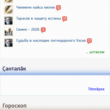
Чикмене кайса килни
11
Тарасов в защиту истины
17
Симек - 2026
3
Судьба и наследие легендарного Ухсая
17
... ыттисем
Ҫанталӑк
Тӗплӗрех
Гороскоп