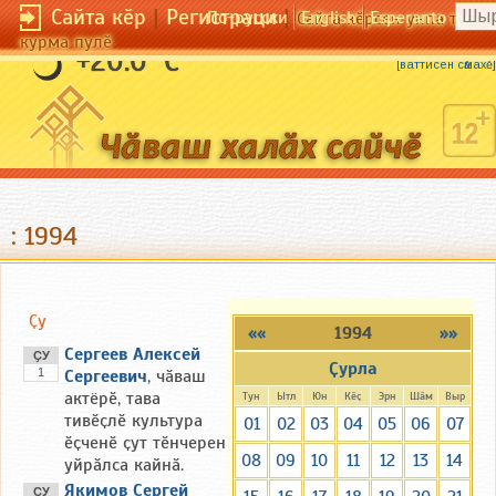
Сайта кӗр
|
Регистраци
|
По-русски
English
Esperanto
Сайта кӗрсен унпа тулли
курма пулӗ
Качакан сухалӗ вӑрӑм та ӑсӗ кӗске.
+20.0 °C
[
ваттисен сӑмахӗ
]
: 1994
Ҫу
««
1994
»»
Сергеев Алексей
ҪУ
Ҫурла
1
Сергеевич
, чӑваш
актёрӗ, тава
Тун
Ытл
Юн
Кӗҫ
Эрн
Шӑм
Выр
тивӗҫлӗ культура
01
02
03
04
05
06
07
ӗҫченӗ ҫут тӗнчерен
08
09
10
11
12
13
14
уйрӑлса кайнӑ.
Якимов Сергей
ҪУ