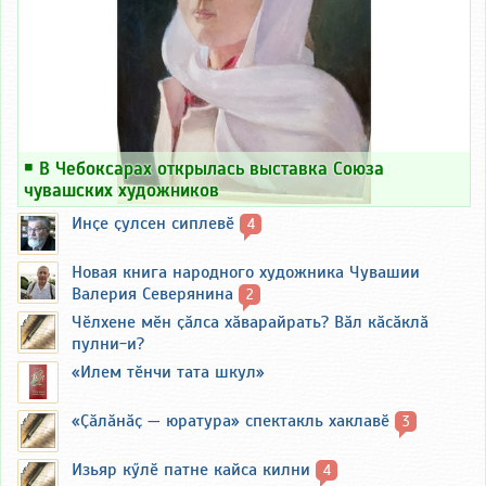
￭
В Чебоксарах открылась выставка Союза
чувашских художников
Инҫе ҫулсен сиплевӗ
4
Новая книга народного художника Чувашии
Валерия Северянина
2
Чӗлхене мӗн ҫӑлса хӑварайрать? Вӑл кӑсӑклӑ
пулни-и?
«Илем тӗнчи тата шкул»
«Ҫӑлӑнӑҫ — юратура» спектакль хаклавӗ
3
Изьяр кӳлӗ патне кайса килни
4